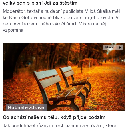
velký sen s písní Jdi za štěstím
Moderátor, textař a hudební publicista Miloš Skalka měl
ke Karlu Gottovi hodně blízko po většinu jeho života. V
den prvního smutného výročí úmrtí Mistra na něj
vzpomínal.
18 minut
Hubněte zdravě
Co schází našemu tělu, když přijde podzim
Jak předcházet různým nachlazením a virózám, které