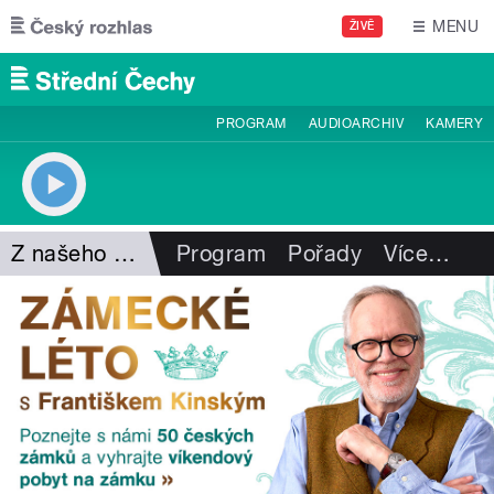
Přejít k hlavnímu obsahu
MENU
ŽIVĚ
PROGRAM
AUDIOARCHIV
KAMERY
Z našeho vysílání
Program
Pořady
Více
…