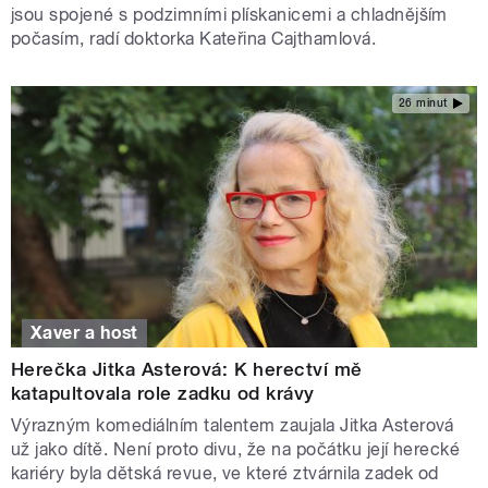
jsou spojené s podzimními plískanicemi a chladnějším
počasím, radí doktorka Kateřina Cajthamlová.
26 minut
Xaver a host
Herečka Jitka Asterová: K herectví mě
katapultovala role zadku od krávy
Výrazným komediálním talentem zaujala Jitka Asterová
už jako dítě. Není proto divu, že na počátku její herecké
kariéry byla dětská revue, ve které ztvárnila zadek od