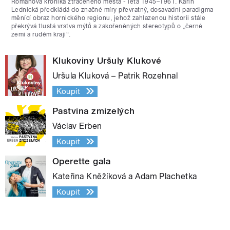
Románová kronika ztraceného města - léta 1945–1961. Karin
Lednická předkládá do značné míry převratný, dosavadní paradigma
měnící obraz hornického regionu, jehož zahlazenou historii stále
překrývá tlustá vrstva mýtů a zakořeněných stereotypů o „černé
zemi a rudém kraji“.
Klukoviny Uršuly Klukové
Uršula Kluková – Patrik Rozehnal
Koupit
Pastvina zmizelých
Václav Erben
Koupit
Operette gala
Kateřina Kněžíková a Adam Plachetka
Koupit