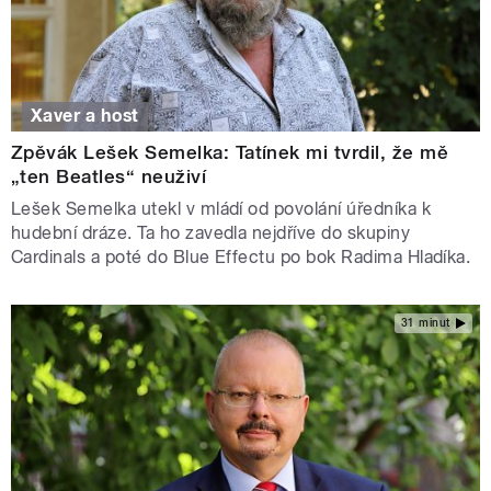
Xaver a host
Zpěvák Lešek Semelka: Tatínek mi tvrdil, že mě
„ten Beatles“ neuživí
Lešek Semelka utekl v mládí od povolání úředníka k
hudební dráze. Ta ho zavedla nejdříve do skupiny
Cardinals a poté do Blue Effectu po bok Radima Hladíka.
31 minut