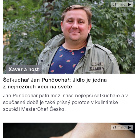
31 minut
Xaver a host
Šéfkuchař Jan Punčochář: Jídlo je jedna
z nejhezčích věcí na světě
Jan Punčochář patří mezi naše nejlepší šéfkuchaře a v
současné době je také přísný porotce v kulinářské
soutěži MasterChef Česko.
21 minut