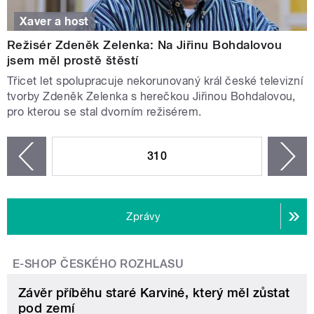
Xaver a host
Režisér Zdeněk Zelenka: Na Jiřinu Bohdalovou
jsem měl prostě štěstí
Třicet let spolupracuje nekorunovaný král české televizní
tvorby Zdeněk Zelenka s herečkou Jiřinou Bohdalovou,
pro kterou se stal dvorním režisérem.
STRÁNKY
310
n
zí
Zprávy
E-SHOP ČESKÉHO ROZHLASU
Závěr příběhu staré Karviné, který měl zůstat
pod zemí