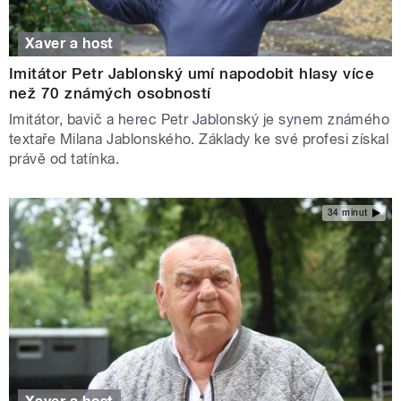
Xaver a host
Imitátor Petr Jablonský umí napodobit hlasy více
než 70 známých osobností
Imitátor, bavič a herec Petr Jablonský je synem známého
textaře Milana Jablonského. Základy ke své profesi získal
právě od tatínka.
34 minut