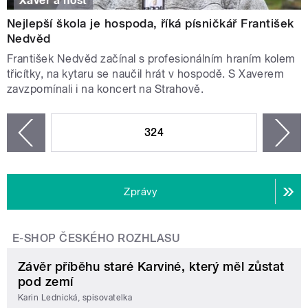
Xaver a host
Nejlepší škola je hospoda, říká písničkář František
Nedvěd
František Nedvěd začínal s profesionálním hraním kolem
třicítky, na kytaru se naučil hrát v hospodě. S Xaverem
zavzpomínali i na koncert na Strahově.
STRÁNKY
324
n
zí
Zprávy
E-SHOP ČESKÉHO ROZHLASU
Závěr příběhu staré Karviné, který měl zůstat
pod zemí
Karin Lednická, spisovatelka