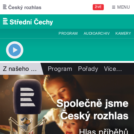
Přejít k hlavnímu obsahu
MENU
ŽIVĚ
PROGRAM
AUDIOARCHIV
KAMERY
Z našeho vysílání
Program
Pořady
Více
…