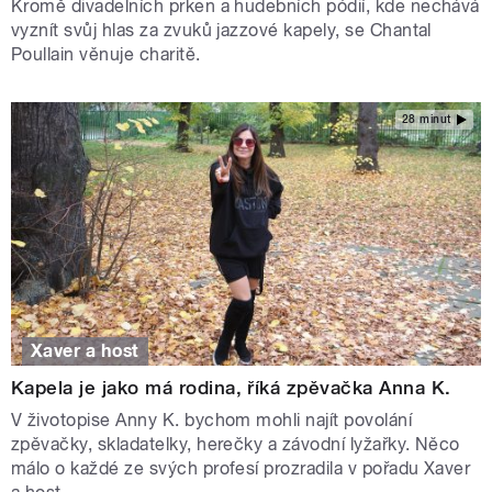
Kromě divadelních prken a hudebních pódií, kde nechává
vyznít svůj hlas za zvuků jazzové kapely, se Chantal
Poullain věnuje charitě.
28 minut
Xaver a host
Kapela je jako má rodina, říká zpěvačka Anna K.
V životopise Anny K. bychom mohli najít povolání
zpěvačky, skladatelky, herečky a závodní lyžařky. Něco
málo o každé ze svých profesí prozradila v pořadu Xaver