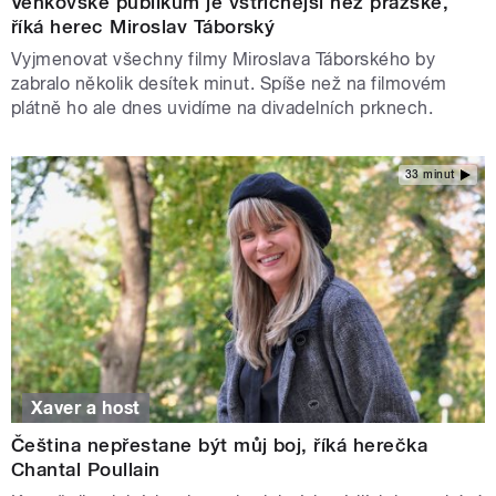
Venkovské publikum je vstřícnější než pražské,
říká herec Miroslav Táborský
Vyjmenovat všechny filmy Miroslava Táborského by
zabralo několik desítek minut. Spíše než na filmovém
plátně ho ale dnes uvidíme na divadelních prknech.
33 minut
Xaver a host
Čeština nepřestane být můj boj, říká herečka
Chantal Poullain