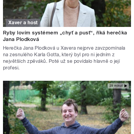
Xaver a host
Ryby lovím systémem „chyť a pusť“, říká herečka
Jana Plodková
Herečka Jana Plodková u Xavera nejprve zavzpomínala
na zesnulého Karla Gotta, který byl pro ni jedním z
největších zpěváků. Poté už se povídalo hlavně o její
profesi.
29 minut