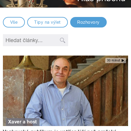
Vše
Tipy na výlet
Rozhovory
30 minut
Xaver a host