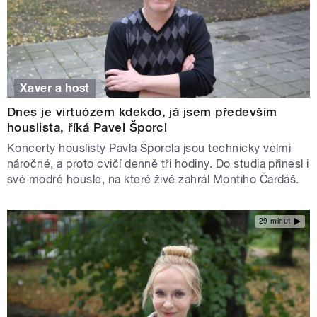
Xaver a host
Dnes je virtuózem kdekdo, já jsem především
houslista, říká Pavel Šporcl
Koncerty houslisty Pavla Šporcla jsou technicky velmi
náročné, a proto cvičí denně tři hodiny. Do studia přinesl i
své modré housle, na které živě zahrál Montiho Čardáš.
29 minut