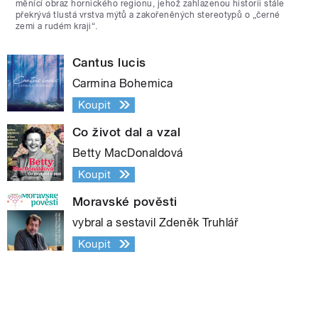
měnící obraz hornického regionu, jehož zahlazenou historii stále
překrývá tlustá vrstva mýtů a zakořeněných stereotypů o „černé
zemi a rudém kraji“.
Cantus lucis
Carmina Bohemica
Koupit
Co život dal a vzal
Betty MacDonaldová
Koupit
Moravské pověsti
vybral a sestavil Zdeněk Truhlář
Koupit