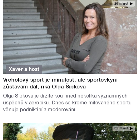
26 minut
Xaver a host
Vrcholový sport je minulost, ale sportovkyní
zůstávám dál, říká Olga Šípková
Olga Šípková je držitelkou hned několika významných
úspěchů v aerobiku. Dnes se kromě milovaného sportu
věnuje podnikání a moderování.
31 minut