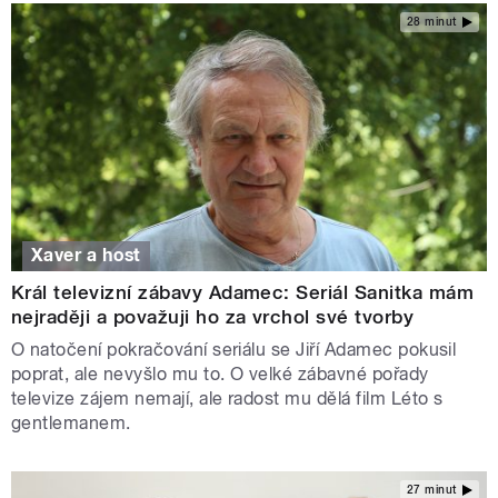
28 minut
Xaver a host
Král televizní zábavy Adamec: Seriál Sanitka mám
nejraději a považuji ho za vrchol své tvorby
O natočení pokračování seriálu se Jiří Adamec pokusil
poprat, ale nevyšlo mu to. O velké zábavné pořady
televize zájem nemají, ale radost mu dělá film Léto s
gentlemanem.
27 minut