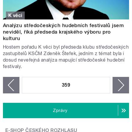
K věci
Analýzu středočeských hudebních festivalů jsem
neviděl, říká předseda krajského výboru pro
kulturu
Hostem pořadu K věci byl předseda klubu středočeských
zastupitelů KSČM Zdeněk Štefek, jedním z témat byla i
dosud neveřejná analýza mapující středočeské hudební
festivaly.
STRÁNKY
359
n
zí
Zprávy
E-SHOP ČESKÉHO ROZHLASU