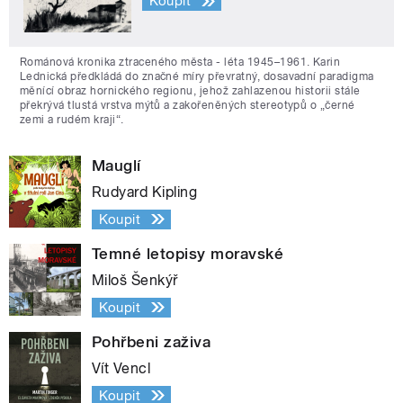
Koupit
Románová kronika ztraceného města - léta 1945–1961. Karin
Lednická předkládá do značné míry převratný, dosavadní paradigma
měnící obraz hornického regionu, jehož zahlazenou historii stále
překrývá tlustá vrstva mýtů a zakořeněných stereotypů o „černé
zemi a rudém kraji“.
Mauglí
Rudyard Kipling
Koupit
Temné letopisy moravské
Miloš Šenkýř
Koupit
Pohřbeni zaživa
Vít Vencl
Koupit