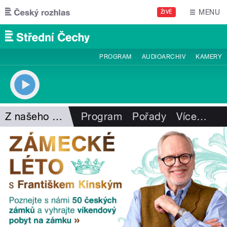
Přejít k hlavnímu obsahu
MENU
ŽIVĚ
PROGRAM
AUDIOARCHIV
KAMERY
Z našeho vysílání
Program
Pořady
Více
…