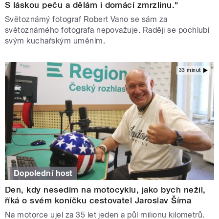
S láskou peču a dělám i domácí zmrzlinu."
Světoznámý fotograf Robert Vano se sám za
světoznámého fotografa nepovažuje. Raději se pochlubí
svým kuchařským uměním.
33 minut
Dopolední host
Den, kdy nesedím na motocyklu, jako bych nežil,
říká o svém koníčku cestovatel Jaroslav Šíma
Na motorce ujel za 35 let jeden a půl milionu kilometrů.