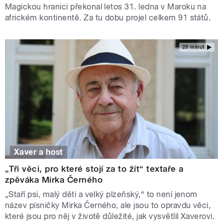
Magickou hranici překonal letos 31. ledna v Maroku na
africkém kontinentě. Za tu dobu projel celkem 91 států.
28 minut
Xaver a host
„Tři věci, pro které stojí za to žít“ textaře a
zpěváka Mirka Černého
„Staří psi, malý děti a velký plzeňský,“ to není jenom
název písničky Mirka Černého, ale jsou to opravdu věci,
které jsou pro něj v životě důležité, jak vysvětlil Xaverovi.