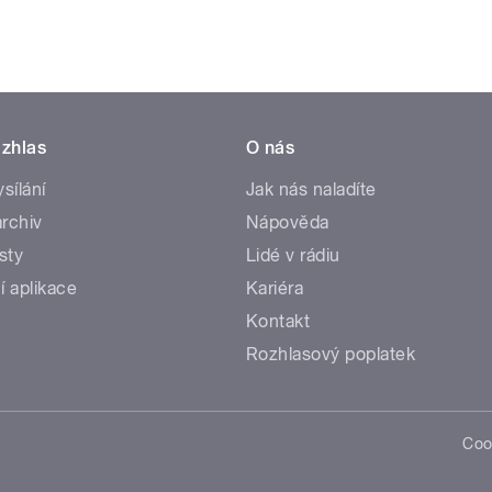
zhlas
O nás
ysílání
Jak nás naladíte
rchiv
Nápověda
sty
Lidé v rádiu
í aplikace
Kariéra
Kontakt
Rozhlasový poplatek
Coo