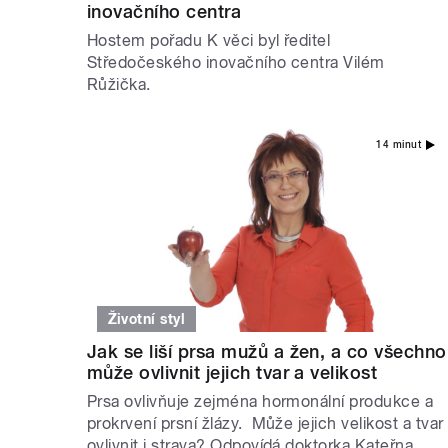
inovačního centra
Hostem pořadu K věci byl ředitel
Středočeského inovačního centra Vilém
Růžička.
14 minut
Životní styl
Jak se liší prsa mužů a žen, a co všechno
může ovlivnit jejich tvar a velikost
Prsa ovlivňuje zejména hormonální produkce a
prokrvení prsní žlázy. Může jejich velikost a tvar
ovlivnit i strava? Odpovídá doktorka Kateřna