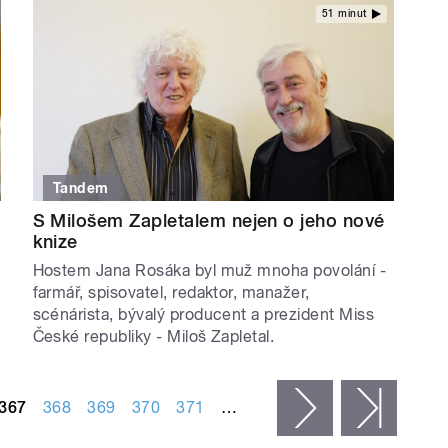
51 minut
Tandem
S Milošem Zapletalem nejen o jeho nové
knize
Hostem Jana Rosáka byl muž mnoha povolání -
farmář, spisovatel, redaktor, manažer,
scénárista, bývalý producent a prezident Miss
České republiky - Miloš Zapletal.
367
368
369
370
371
…
následující ›
posled