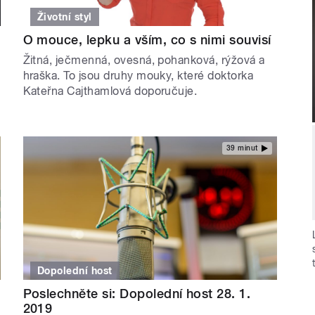
Životní styl
O mouce, lepku a vším, co s nimi souvisí
Žitná, ječmenná, ovesná, pohanková, rýžová a
hraška. To jsou druhy mouky, které doktorka
Kateřna Cajthamlová doporučuje.
39 minut
Dopolední host
Poslechněte si: Dopolední host 28. 1.
2019