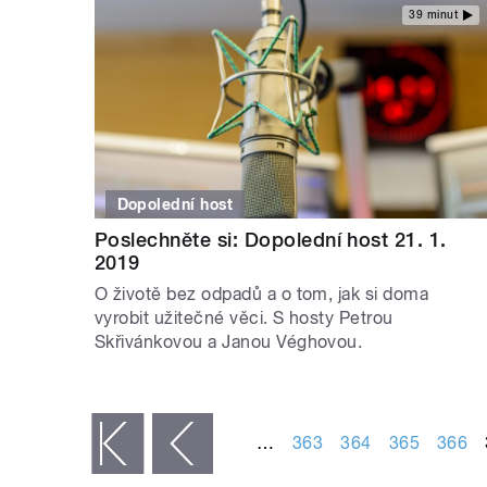
39 minut
Dopolední host
Poslechněte si: Dopolední host 21. 1.
2019
O životě bez odpadů a o tom, jak si doma
vyrobit užitečné věci. S hosty Petrou
Skřivánkovou a Janou Véghovou.
STRÁNKY
…
363
364
365
366
« první
‹ předchozí