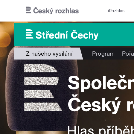
Přejít k hlavnímu obsahu
iRozhlas
Z našeho vysílání
Program
Poř