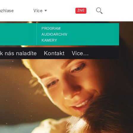
ozhlase
Více
ŽIVĚ
PROGRAM
AUDIOARCHIV
KAMERY
k nás naladíte
Kontakt
Více
…