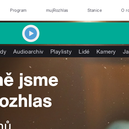
Program
mujRozhlas
Stanice
O r
ady
Audioarchiv
Playlisty
Lidé
Kamery
Ja