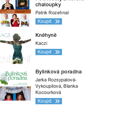
chaloupky
Patrik Rozehnal
Koupit
Kněhyně
Kaczi
Koupit
Bylinková poradna
Jarka Rozsypalová-
Vykoupilová, Blanka
Kocourková
Koupit