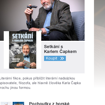
Setkání s
Karlem Čapkem
Koupit
Literární fikce, pokus přiblížit literární nadsázkou
spisovatele, filozofa, ale hlavně člověka Karla Čapka
trochu jinou formou.
Pochoutky z horské