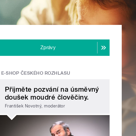
Zprávy
E-SHOP ČESKÉHO ROZHLASU
Přijměte pozvání na úsměvný
doušek moudré člověčiny.
František Novotný, moderátor