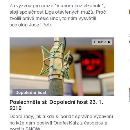
Za výzvou pro muže "v únoru bez alkoholu",
stojí společnost Liga otevřených mužů. Proč
zvolili právě měsíc únor, to nám vysvětlil
sociolog Josef Petr.
41 minut
Dopolední host
Poslechněte si: Dopolední host 23. 1.
2019
Dobré rady, jak a kde si pořídit správné vybavení
na lyže nám poskytl Ondřej Katz z časopisu a
portálu SNOW.