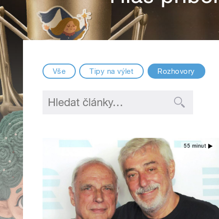
Vše
Tipy na výlet
Rozhovory
55 minut