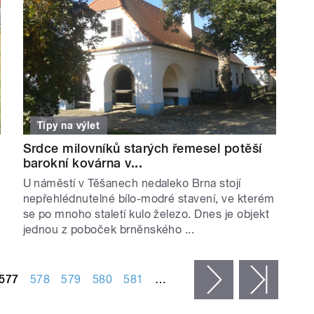
Tipy na výlet
Srdce milovníků starých řemesel potěší
barokní kovárna v...
U náměstí v Těšanech nedaleko Brna stojí
nepřehlédnutelné bílo-modré stavení, ve kterém
se po mnoho staletí kulo železo. Dnes je objekt
jednou z poboček brněnského ...
577
578
579
580
581
…
následující ›
posled