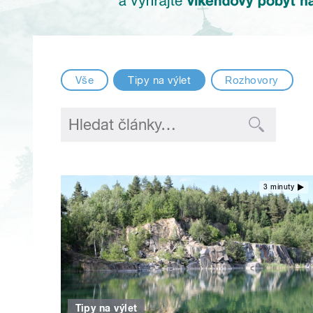
Vše
Tipy na výlet
Rozhovory
3 minuty
Tipy na výlet