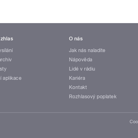
zhlas
O nás
ysílání
Jak nás naladíte
rchiv
Nápověda
sty
Lidé v rádiu
í aplikace
Kariéra
Kontakt
Rozhlasový poplatek
Coo