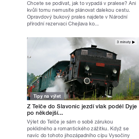
Chcete se podívat, jak to vypadá v pralese? Ani
kvůli tomu nemusíte plánovat dalekou cestu.
Opravdový bukový prales najdete v Národní
přírodní rezervaci Chejlava ko...
3 minuty
Tipy na výlet
Z Telče do Slavonic jezdí vlak podél Dyje
po někdejší...
Výlet do Telče je sám o sobě zárukou
poklidného a romantického zážitku. Když se
navíc do tohoto jihozápadního cípu Vysočiny