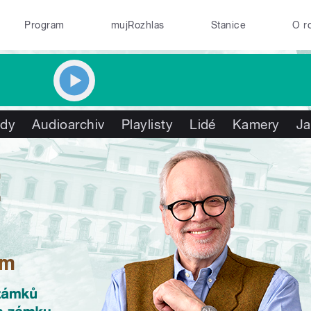
Program
mujRozhlas
Stanice
O r
ady
Audioarchiv
Playlisty
Lidé
Kamery
Ja