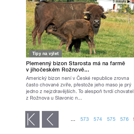
3 minuty
Tipy na výlet
Plemenný bizon Starosta má na farmě
v jihočeském Rožnově...
Americký bizon není v České republice zrovna
často chované zvíře, přestože jeho maso je prý
jedno z nejzdravějších. To alespoň tvrdí chovatel
z Rožnova u Slavonic n...
STRÁNKY
…
573
574
575
576
« první
‹ předchozí