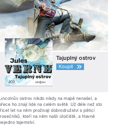
Tajuplný ostrov
Koupit
Lincolnův ostrov nikdo nikdy na mapě nenašel, a
přece ho znají lidé na celém světě. Už déle než sto
třicet let na něm prožívají dobrodružství s pěticí
trosečníků, kteří na něm našli útočiště, a hlavně
nejedno tajemství.