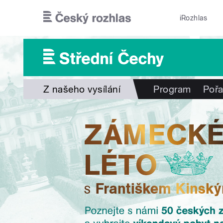
Přejít k hlavnímu obsahu
iRozhlas
Z našeho vysílání
Program
Poř