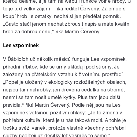
kterou děláme, a je tam na webu i funkce volné hroby. O
to je teď velký zájem,“ říká ředitel Červený. Zájemce si
koupí hrob i s ostatky, nechá si jen předělat pomník.
„Často stačí jenom nechat zbrousit nápis a máte kvalitní
hrob za dobrou cenu,“ říká Martin Červený.
Les vzpomínek
V Ďáblicích už několik měsíců funguje Les vzpomínek,
přírodní hřbitov, kde se urny ukládají pod stromy. Je
založený na přátelském vztahu k životnímu prostředí.
„Popel je uložený v ekologicky rozložitelných obalech,
nejsou tam náhrobky, jen dřevěná cedulka na stromě,
nesmí se tam nosit umělé kytky. Plus tam jsou další
pravidla,“ říká Martin Červený. Podle něj jsou na Les
vzpomínek většinou pozitivní ohlasy: „Je to změna v
pohřební kultuře, která je u nás taková mdlá. A tohle je
trošku svěží vánek, protože vlastně všechny pohřební
služby nabízejí už desítky let vesměs to samé.“