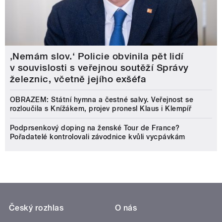
‚Nemám slov.‘ Policie obvinila pět lidí
v souvislosti s veřejnou soutěží Správy
železnic, včetně jejího exšéfa
OBRAZEM: Státní hymna a čestné salvy. Veřejnost se
rozloučila s Knížákem, projev pronesl Klaus i Klempíř
Podprsenkový doping na ženské Tour de France?
Pořadatelé kontrolovali závodnice kvůli vycpávkám
Český rozhlas
O nás