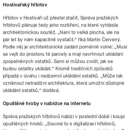
Hostivařský hřbitov
Hřbitov v Hostivaři už přestal stačit, Správa pražských
hřbitovů plánuje tedy jeho rozšíření, na které vyhlásila
architektonickou soutěž. „Není to velká plocha, ale na
pár let by nám kapacitně vystačil,“ říká Martin Červený.
Podle něj je architektonické zadání poměrně volné: „Musí
se vejít do prostoru té parcely a mají navrhnout ukládání
zpopelněných ostatků. Sami si můžou zvolit, jak se
budou ostatky ukládat.“ Kromě tradičních způsobů
připadá v úvahu i nadzemní ukládání ostatků. „Může tak
vzniknout netradiční architektura, která umožní důstojné
ukládání ostatků,“ dodává.
Opuštěné hroby v nabídce na internetu
Správa pražských hřbitovů nabízí v poslední době i koupi
opuštěných hrobů. „Souvisí to s digitalizací hřbitovů,