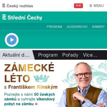
Přejít k hlavnímu obsahu
MENU
ŽIVĚ
PROGRAM
AUDIOARCHIV
KAMERY
Aktuální dění
Program
Pořady
Více
…