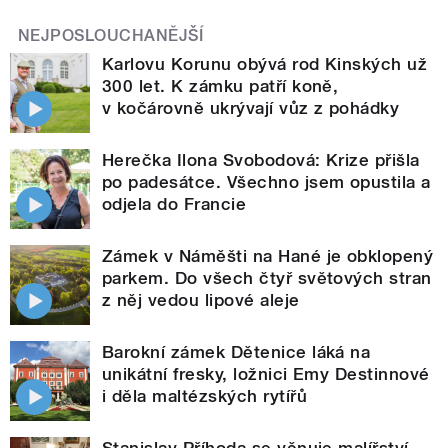
NEJPOSLOUCHANĚJŠÍ
Karlovu Korunu obývá rod Kinských už
300 let. K zámku patří koně,
v kočárovně ukrývají vůz z pohádky
Herečka Ilona Svobodová: Krize přišla
po padesátce. Všechno jsem opustila a
odjela do Francie
Zámek v Náměšti na Hané je obklopený
parkem. Do všech čtyř světových stran
z něj vedou lipové aleje
Barokní zámek Dětenice láká na
unikátní fresky, ložnici Emy Destinnové
i děla maltézských rytířů
Stanislav Příhoda se věnuje malířství