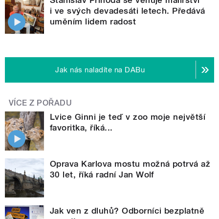
i ve svých devadesáti letech. Předává
uměním lidem radost
Jak nás naladíte na DABu
VÍCE Z POŘADU
Lvice Ginni je teď v zoo moje největší
favoritka, říká...
Oprava Karlova mostu možná potrvá až
30 let, říká radní Jan Wolf
Jak ven z dluhů? Odborníci bezplatně