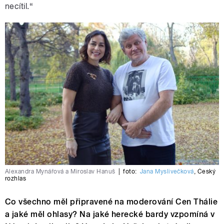
necítil.“
Alexandra Mynářová a Miroslav Hanuš
|
foto:
Jana Myslivečková
,
Český
rozhlas
Co všechno měl připravené na moderování Cen Thálie
a jaké měl ohlasy? Na jaké herecké bardy vzpomíná v