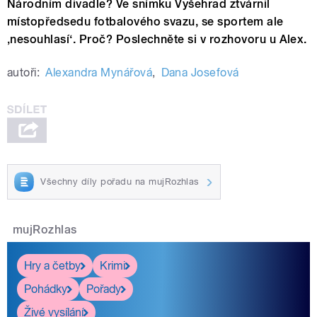
Národním divadle? Ve snímku Vyšehrad ztvárnil
místopředsedu fotbalového svazu, se sportem ale
‚nesouhlasí‘. Proč? Poslechněte si v rozhovoru u Alex.
autoři:
Alexandra Mynářová
,
Dana Josefová
Všechny díly pořadu na mujRozhlas
mujRozhlas
Hry a četby
Krimi
Pohádky
Pořady
Živé vysílání