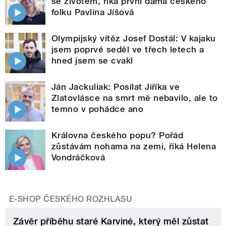
se životem, říká první dáma českého
folku Pavlína Jíšová
Olympijský vítěz Josef Dostál: V kajaku
jsem poprvé seděl ve třech letech a
hned jsem se cvakl
Ján Jackuliak: Posílat Jiříka ve
Zlatovlásce na smrt mě nebavilo, ale to
temno v pohádce ano
Královna českého popu? Pořád
zůstávám nohama na zemi, říká Helena
Vondráčková
E-SHOP ČESKÉHO ROZHLASU
Závěr příběhu staré Karviné, který měl zůstat