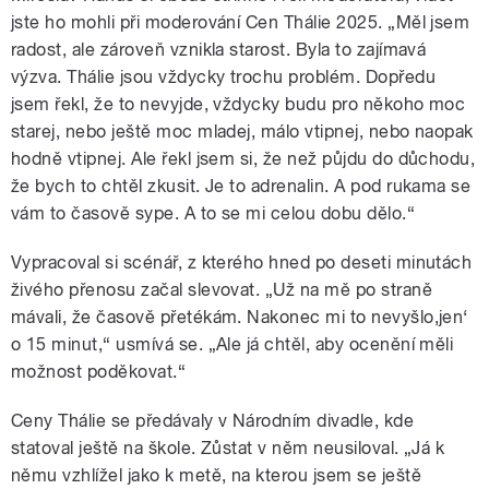
jste ho mohli při moderování Cen Thálie 2025. „Měl jsem
radost, ale zároveň vznikla starost. Byla to zajímavá
výzva. Thálie jsou vždycky trochu problém. Dopředu
jsem řekl, že to nevyjde, vždycky budu pro někoho moc
starej, nebo ještě moc mladej, málo vtipnej, nebo naopak
hodně vtipnej. Ale řekl jsem si, že než půjdu do důchodu,
že bych to chtěl zkusit. Je to adrenalin. A pod rukama se
vám to časově sype. A to se mi celou dobu dělo.“
Vypracoval si scénář, z kterého hned po deseti minutách
živého přenosu začal slevovat. „Už na mě po straně
mávali, že časově přetékám. Nakonec mi to nevyšlo‚jen‘
o 15 minut,“ usmívá se. „Ale já chtěl, aby ocenění měli
možnost poděkovat.“
Ceny Thálie se předávaly v Národním divadle, kde
statoval ještě na škole. Zůstat v něm neusiloval. „Já k
němu vzhlížel jako k metě, na kterou jsem se ještě