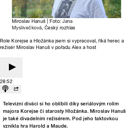
Miroslav Hanuš | Foto:
Jana
Myslivečková
, Český rozhlas
Role Korejse a Hložánka jsem si vypracoval, říká herec a
režisér Miroslav Hanuš v pořadu Alex a host
28:52
Televizní diváci si ho oblíbili díky seriálovým rolím
majora Korejse či starosty Hložánka. Miroslav Hanuš
je také divadelním režisérem. Pod jeho taktovkou
vznikla hra Harold a Maude.