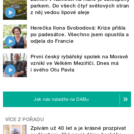
parkem. Do všech čtyř světových stran
z něj vedou lipové aleje
Herečka Ilona Svobodová: Krize přišla
po padesátce. Všechno jsem opustila a
odjela do Francie
První český rybářský spolek na Moravě
vznikl ve Velkém Meziříčí. Dnes má
i svého Otu Pavla
Jak nás naladíte na DABu
VÍCE Z POŘADU
Zpívám už 40 let a je krásné prozpívat