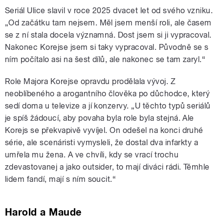
Seriál Ulice slavil v roce 2025 dvacet let od svého vzniku.
„Od začátku tam nejsem. Měl jsem menší roli, ale časem
se z ní stala docela významná. Dost jsem si ji vypracoval.
Nakonec Korejse jsem si taky vypracoval. Původně se s
ním počítalo asi na šest dílů, ale nakonec se tam zaryl.“
Role Majora Korejse opravdu prodělala vývoj. Z
neoblíbeného a arogantního člověka po důchodce, který
sedí doma u televize a jí konzervy. „U těchto typů seriálů
je spíš žádoucí, aby povaha byla role byla stejná. Ale
Korejs se překvapivě vyvíjel. On odešel na konci druhé
série, ale scenáristi vymysleli, že dostal dva infarkty a
umřela mu žena. A ve chvíli, kdy se vrací trochu
zdevastovanej a jako outsider, to mají diváci rádi. Těmhle
lidem fandí, mají s ním soucit.“
Harold a Maude