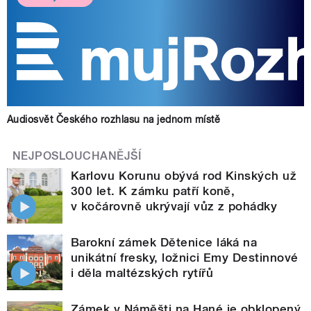
Audiosvět Českého rozhlasu na jednom místě
NEJPOSLOUCHANĚJŠÍ
Karlovu Korunu obývá rod Kinských už
300 let. K zámku patří koně,
v kočárovně ukrývají vůz z pohádky
Barokní zámek Dětenice láká na
unikátní fresky, ložnici Emy Destinnové
i děla maltézských rytířů
Zámek v Náměšti na Hané je obklopený