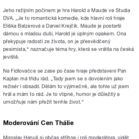
Jeho režijním počinem je hra Harold a Maude ve Studia
DVA. „Je to romantická komedie, kde hlavní roli hraje
Eliška Balzerová a Daniel Krejčík. Maude je postarší
dámou s mladou duší, Harold je úplným opakem. Ona
překypuje radostí ze života, on je přesvědčený
pesimista,“ naznačuje téma hry, která se vrátila na česká
jeviště.
Na Fidlovačce se zase po čase hraje představení Pan
Kaplan má třídu rád. „Tady jsem se s dovolením jako
režisér i obsadil. Dělám to výjimečně, ale tohle už jsem
hrál a mám to rád. Je to vtipné, humor je důležitý a
umožňuje nám přežít tenhle život.“
Moderování Cen Thálie
Miroslav Hanuš si občas střihne i roli moderátora, vidět