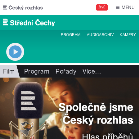
Přejít k hlavnímu obsahu
MENU
ŽIVĚ
PROGRAM
AUDIOARCHIV
KAMERY
Film
Program
Pořady
Více
…