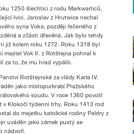
roku 1250 šlechtici z rodu Markwarticů,
ející lvici. Jaroslav z Hrutwice nechal
 svého syna Voka, později řečeného z
 zděná a zčásti dřevěná. Jak bylo tehdy
vní již kolem roku 1272. Roku 1318 byl
 majitel Vok II. z Rotštejna pohnal k
 za to, že mu hrad vypálili.
anství Rotštejnské za vlády Karla IV.
váděn jako místopurkrabí Pražského
rálovského soudu. V roce 1360 povolil
at v Klokočí týdenní trhy. Roku 1413 rod
stal do majetku katolické rodiny Paldry z
ejn uváděn jako zámek pustý se
 nádvoří.