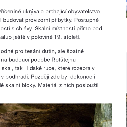
zřícenině ukrývalo prchající obyvatelstvo,
al budovat provizorní příbytky. Postupně
ostí s chlévy. Skalní místnosti přímo pod
lup ještě v polovině 19. století.
odné pro tesání dutin, ale špatně
e na budoucí podobě Rotštejna
kal, tak i lidské ruce, které rozebraly
 v podhradí. Později zde byl dokonce i
lé skalní bloky. Materiál z nich posloužil