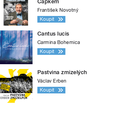
Čapkem
František Novotný
Koupit
Cantus lucis
Carmina Bohemica
Koupit
Pastvina zmizelých
Václav Erben
Koupit