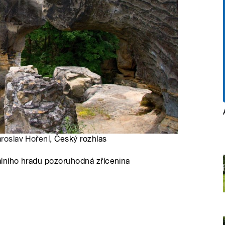
aroslav Hoření
, Český rozhlas
lního hradu pozoruhodná zřícenina