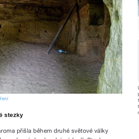
ření
é stezky
hroma přišla během druhé světové války