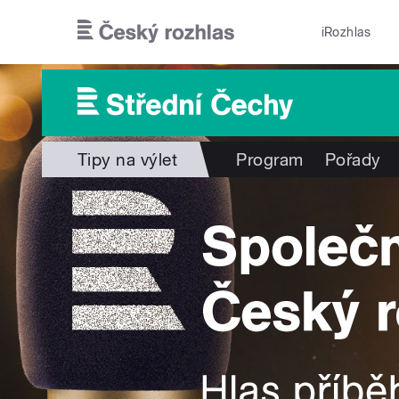
Přejít k hlavnímu obsahu
iRozhlas
Tipy na výlet
Program
Pořady