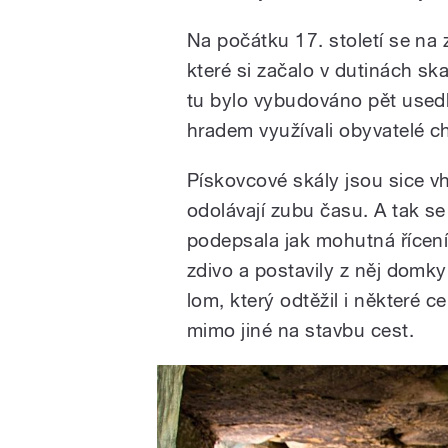
Na počátku 17. století se na 
které si začalo v dutinách sk
tu bylo vybudováno pět usedl
hradem využívali obyvatelé cha
Pískovcové skály jsou sice vh
odolávají zubu času. A tak s
podepsala jak mohutná řícení s
zdivo a postavily z něj domky
lom, který odtěžil i některé ce
mimo jiné na stavbu cest.