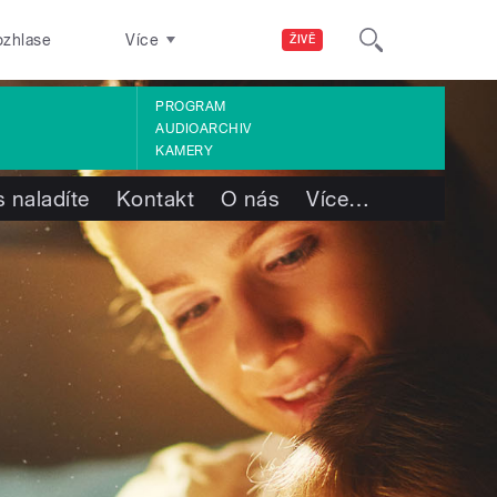
ozhlase
Více
ŽIVĚ
PROGRAM
AUDIOARCHIV
KAMERY
 naladíte
Kontakt
O nás
Více
…