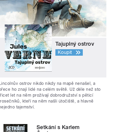
Tajuplný ostrov
Koupit
Lincolnův ostrov nikdo nikdy na mapě nenašel, a
přece ho znají lidé na celém světě. Už déle než sto
třicet let na něm prožívají dobrodružství s pěticí
trosečníků, kteří na něm našli útočiště, a hlavně
nejedno tajemství.
Setkání s Karlem