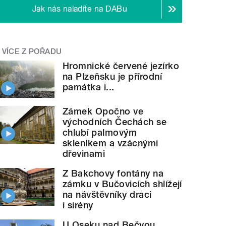
Jak nás naladíte na DABu
VÍCE Z POŘADU
Hromnické červené jezírko
na Plzeňsku je přírodní
památka i...
Zámek Opočno ve
východních Čechách se
chlubí palmovým
skleníkem a vzácnými
dřevinami
Z Bakchovy fontány na
zámku v Bučovicích shlížejí
na návštěvníky draci
i sirény
U Oseku nad Bečvou