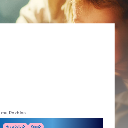
mujRozhlas
Hry a četby
Krimi