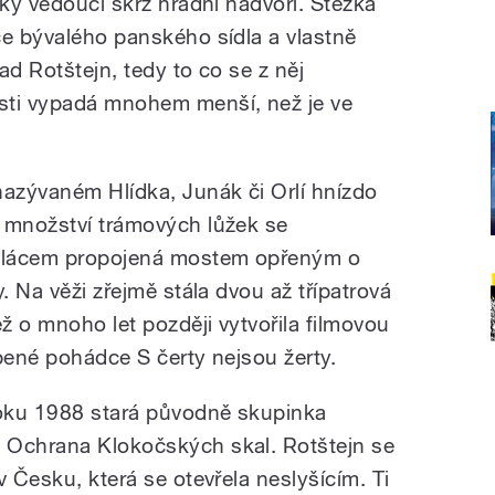
zky vedoucí skrz hradní nádvoří. Stezka
ce bývalého panského sídla a vlastně
ad Rotštejn, tedy to co se z něj
sti vypadá mnohem menší, než je ve
nazývaném Hlídka, Junák či Orlí hnízdo
 množství trámových lůžek se
palácem propojená mostem opřeným o
. Na věži zřejmě stála dvou až třípatrová
ž o mnoho let později vytvořila filmovou
bené pohádce S čerty nejsou žerty.
oku 1988 stará původně skupinka
 Ochrana Klokočských skal. Rotštejn se
v Česku, která se otevřela neslyšícím. Ti