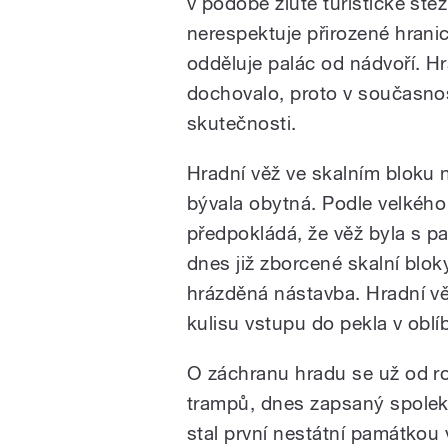
v podobě žluté turistické ste
nerespektuje přirozené hrani
odděluje palác od nádvoří. Hr
dochovalo, proto v současno
skutečnosti.
Hradní věž ve skalním bloku 
bývala obytná. Podle velkého
předpokládá, že věž byla s 
dnes již zborcené skalní bloky
hrázděná nástavba. Hradní vě
kulisu vstupu do pekla v oblí
O záchranu hradu se už od r
trampů, dnes zapsaný spolek
stal první nestátní památkou 