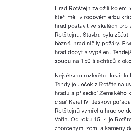
Hrad Rotštejn založili kolem 
kteří měli v rodovém erbu kráč
hrad postavit ve skalách pro
Rotštejna. Stavba byla zčásti
běžné, hrad ničily požáry. Pr
hrad dobyt a vypálen. Tehdejší
soudu na 150 šlechticů z okolí
Největšího rozkvětu dosáhlo P
Tehdy je Ješek z Rotštejna u
hradu a přísedící Zemského k
císař Karel IV. Ješkovi pořád
Rotštejnů vymřel a hrad se do
Vařin. Od roku 1514 je Rotšt
zborcenými zdmi a kameny do