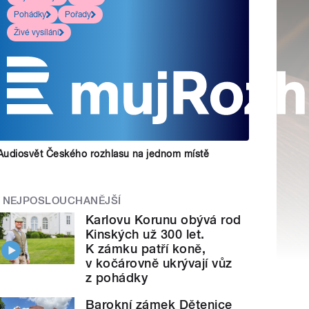
Pohádky
Pořady
Živé vysílání
Audiosvět Českého rozhlasu na jednom místě
NEJPOSLOUCHANĚJŠÍ
Karlovu Korunu obývá rod
Kinských už 300 let.
K zámku patří koně,
v kočárovně ukrývají vůz
z pohádky
Barokní zámek Dětenice