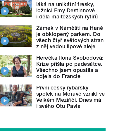
láká na unikátní fresky,
ložnici Emy Destinnové
i děla maltézských rytířů
Zámek v Náměšti na Hané
je obklopený parkem. Do
všech čtyř světových stran
z něj vedou lipové aleje
Herečka Ilona Svobodová:
Krize přišla po padesátce.
Všechno jsem opustila a
odjela do Francie
První český rybářský
spolek na Moravě vznikl ve
Velkém Meziříčí. Dnes má
i svého Otu Pavla