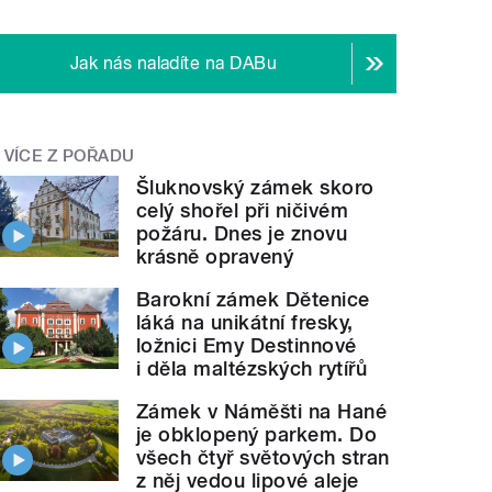
Jak nás naladíte na DABu
VÍCE Z POŘADU
Šluknovský zámek skoro
celý shořel při ničivém
požáru. Dnes je znovu
krásně opravený
Barokní zámek Dětenice
láká na unikátní fresky,
ložnici Emy Destinnové
i děla maltézských rytířů
Zámek v Náměšti na Hané
je obklopený parkem. Do
všech čtyř světových stran
z něj vedou lipové aleje