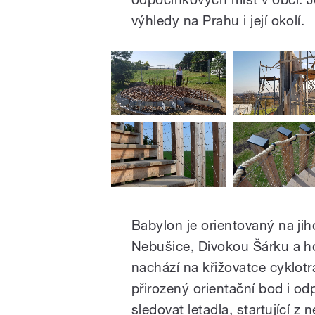
výhledy na Prahu i její okolí.
Babylon je orientovaný na ji
Nebušice, Divokou Šárku a hor
nachází na křižovatce cyklotr
přirozený orientační bod i o
sledovat letadla, startující 