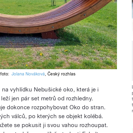
foto:
Jolana Nováková
,
Český rozhlas
i na vyhlídku Nebušické oko, která je i
eží jen pár set metrů od rozhledny.
e dokonce rozpohybovat Oko do stran.
ch válců, po kterých se objekt kolébá.
můžete se pokusit ji svou vahou rozhoupat.