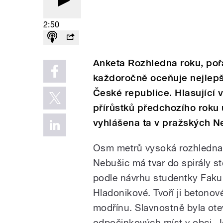
2:50
Anketa Rozhledna roku, poř
každoročně oceňuje nejlepš
České republice. Hlasující 
přírůstků předchozího roku 
vyhlášena ta v pražských N
Osm metrů vysoká rozhledna s
Nebušic má tvar do spirály s
podle návrhu studentky Faku
Hladonikové. Tvoří ji betonov
modřínu. Slavnostně byla ote
odpočinkových míst v obci. J