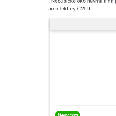
I Nebušické oko navrhli a na 
architektury ČVUT.