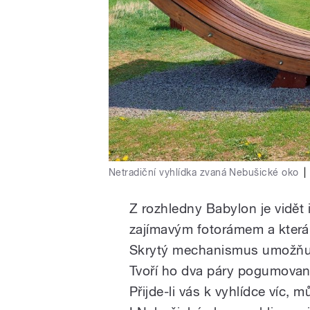
Netradiční vyhlídka zvaná Nebušické oko
|
Z rozhledny Babylon je vidět 
zajímavým fotorámem a která l
Skrytý mechanismus umožňuj
Tvoří ho dva páry pogumovaný
Přijde-li vás k vyhlídce víc, 