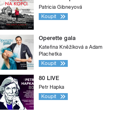
Patricia Gibneyová
Koupit
Operette gala
Kateřina Kněžíková a Adam
Plachetka
Koupit
80 LIVE
Petr Hapka
Koupit