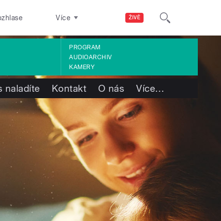
ozhlase
Více
ŽIVĚ
PROGRAM
AUDIOARCHIV
KAMERY
 naladíte
Kontakt
O nás
Více
…