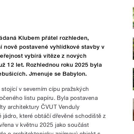
ádaná Klubem přátel rozhleden,
í nově postavené vyhlídkové stavby v
veřejnost vybírá vítěze z nových
už 12 let. Rozhlednou roku 2025 byla
ebušicích. Jmenuje se Babylon.
tojící v severním cípu pražských
točeného listu papíru. Byla postavena
lty architektury ČVUT Venduly
é jádro, které obtáčí dřevěné schodiště z
vřena v květnu 2025 jako součást
de o architektonicky zajímavý objekt s