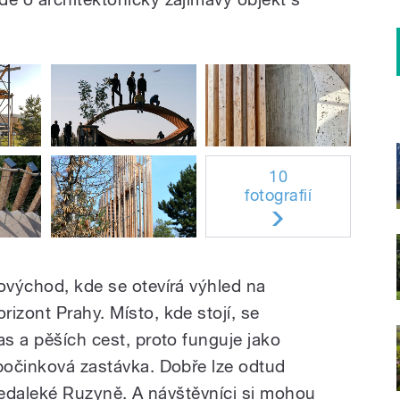
10
fotografií
hovýchod, kde se otevírá výhled na
izont Prahy. Místo, kde stojí, se
as a pěších cest, proto funguje jako
dpočinková zastávka. Dobře lze odtud
z nedaleké Ruzyně. A návštěvníci si mohou