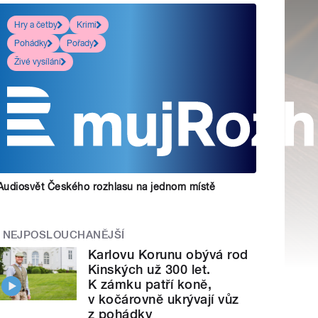
Hry a četby
Krimi
Pohádky
Pořady
Živé vysílání
Audiosvět Českého rozhlasu na jednom místě
NEJPOSLOUCHANĚJŠÍ
Karlovu Korunu obývá rod
Kinských už 300 let.
K zámku patří koně,
v kočárovně ukrývají vůz
z pohádky