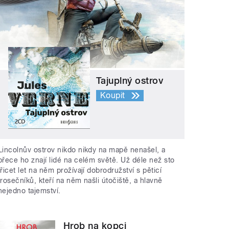
Tajuplný ostrov
Koupit
Lincolnův ostrov nikdo nikdy na mapě nenašel, a
přece ho znají lidé na celém světě. Už déle než sto
třicet let na něm prožívají dobrodružství s pěticí
trosečníků, kteří na něm našli útočiště, a hlavně
nejedno tajemství.
Hrob na kopci