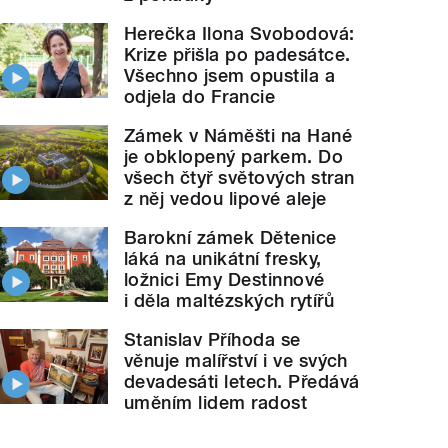
Herečka Ilona Svobodová:
Krize přišla po padesátce.
Všechno jsem opustila a
odjela do Francie
Zámek v Náměšti na Hané
je obklopený parkem. Do
všech čtyř světových stran
z něj vedou lipové aleje
Barokní zámek Dětenice
láká na unikátní fresky,
ložnici Emy Destinnové
i děla maltézských rytířů
Stanislav Příhoda se
věnuje malířství i ve svých
devadesáti letech. Předává
uměním lidem radost