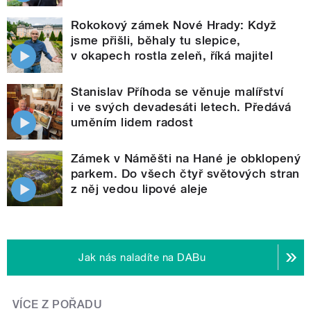
Rokokový zámek Nové Hrady: Když
jsme přišli, běhaly tu slepice,
v okapech rostla zeleň, říká majitel
Stanislav Příhoda se věnuje malířství
i ve svých devadesáti letech. Předává
uměním lidem radost
Zámek v Náměšti na Hané je obklopený
parkem. Do všech čtyř světových stran
z něj vedou lipové aleje
Jak nás naladíte na DABu
VÍCE Z POŘADU