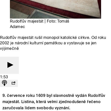
Rudolfův majestát | Foto: Tomáš
Adamec
Rudolfův majestát rušil monopol katolické církve. Od roku
2002 je národní kulturní památkou a vystavuje se jen
výjimečně
1:53
9. července roku 1609 byl slavnostně vydán Rudolfův
majestát. Listina, která velmi zjednodušeně řečeno
zaručovala lidem svobodu vyznání.