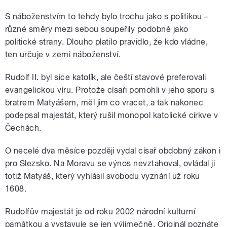
S náboženstvím to tehdy bylo trochu jako s politikou –
různé směry mezi sebou soupeřily podobně jako
politické strany. Dlouho platilo pravidlo, že kdo vládne,
ten určuje v zemi náboženství.
Rudolf II. byl sice katolík, ale čeští stavové preferovali
evangelickou víru. Protože císaři pomohli v jeho sporu s
bratrem Matyášem, měl jim co vracet, a tak nakonec
podepsal majestát, který rušil monopol katolické církve v
Čechách.
O necelé dva měsíce později vydal císař obdobný zákon i
pro Slezsko. Na Moravu se výnos nevztahoval, ovládal ji
totiž Matyáš, který vyhlásil svobodu vyznání už roku
1608.
Rudolfův majestát je od roku 2002 národní kulturní
památkou a vystavuje se jen výjimečně. Originál poznáte