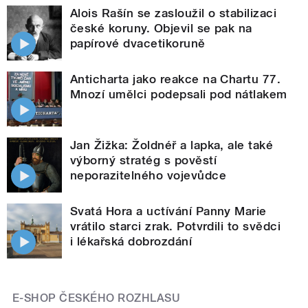
Alois Rašín se zasloužil o stabilizaci
české koruny. Objevil se pak na
papírové dvacetikoruně
Anticharta jako reakce na Chartu 77.
Mnozí umělci podepsali pod nátlakem
Jan Žižka: Žoldnéř a lapka, ale také
výborný stratég s pověstí
neporazitelného vojevůdce
Svatá Hora a uctívání Panny Marie
vrátilo starci zrak. Potvrdili to svědci
i lékařská dobrozdání
E-SHOP ČESKÉHO ROZHLASU