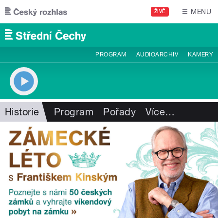
Přejít k hlavnímu obsahu
MENU
ŽIVĚ
PROGRAM
AUDIOARCHIV
KAMERY
Historie
Program
Pořady
Více
…