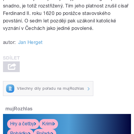
snadno, je totiž rozstřižený. Tím jeho platnost zrušil císař
Ferdinand II. roku 1620 po porážce stavovského
povstání. O sedm let později pak uzákonil katolické
vyznání v Čechách jako jediné povolené.
autor:
Jan Herget
Všechny díly pořadu na mujRozhlas
mujRozhlas
Hry a četby
Krimi
Pohádky
Pořady