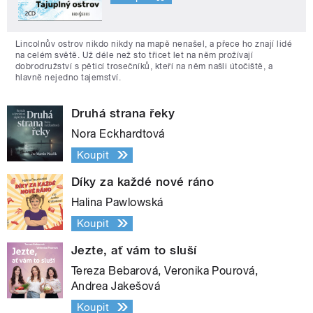
Lincolnův ostrov nikdo nikdy na mapě nenašel, a přece ho znají lidé
na celém světě. Už déle než sto třicet let na něm prožívají
dobrodružství s pěticí trosečníků, kteří na něm našli útočiště, a
hlavně nejedno tajemství.
Druhá strana řeky
Nora Eckhardtová
Koupit
Díky za každé nové ráno
Halina Pawlowská
Koupit
Jezte, ať vám to sluší
Tereza Bebarová, Veronika Pourová,
Andrea Jakešová
Koupit