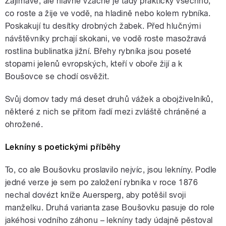
Zajímavé, ale hlavně vzácné je tady prakticky všechno,
co roste a žije ve vodě, na hladině nebo kolem rybníka.
Poskakují tu desítky drobných žabek. Před hlučnými
návštěvníky prchají skokani, ve vodě roste masožravá
rostlina bublinatka jižní. Břehy rybníka jsou poseté
stopami jelenů evropských, kteří v oboře žijí a k
Boušovce se chodí osvěžit.
Svůj domov tady má deset druhů vážek a obojživelníků,
některé z nich se přitom řadí mezi zvláště chráněné a
ohrožené.
Lekníny s poetickými příběhy
To, co ale Boušovku proslavilo nejvíc, jsou lekníny. Podle
jedné verze je sem po založení rybníka v roce 1876
nechal dovézt kníže Auersperg, aby potěšil svoji
manželku. Druhá varianta zase Boušovku pasuje do role
jakéhosi vodního záhonu – lekníny tady údajně pěstoval