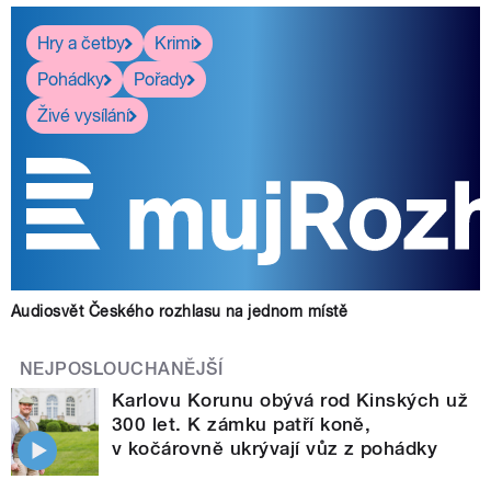
Hry a četby
Krimi
Pohádky
Pořady
Živé vysílání
Audiosvět Českého rozhlasu na jednom místě
NEJPOSLOUCHANĚJŠÍ
Karlovu Korunu obývá rod Kinských už
300 let. K zámku patří koně,
v kočárovně ukrývají vůz z pohádky