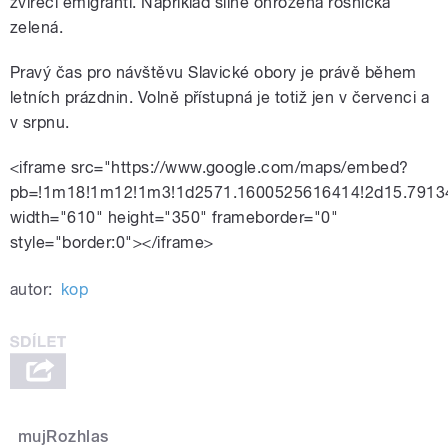
zvířecí emigranti. Například silně ohrožená rosnička
zelená.
Pravý čas pro návštěvu Slavické obory je právě během
letních prázdnin. Volně přístupná je totiž jen v červenci a
v srpnu.
<iframe src="https://www.google.com/maps/embed?
pb=!1m18!1m12!1m3!1d2571.1600525616414!2d15.791
width="610" height="350" frameborder="0"
style="border:0"></iframe>
autor:
kop
mujRozhlas