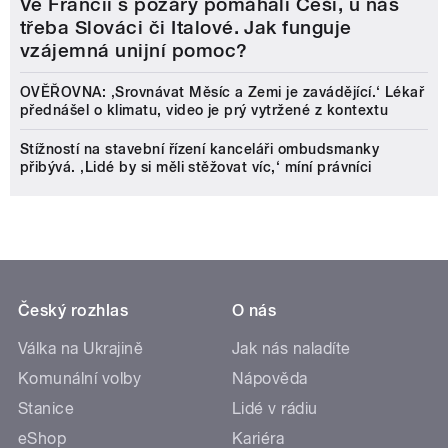
Ve Francii s požáry pomáhali Češi, u nás
třeba Slováci či Italové. Jak funguje
vzájemná unijní pomoc?
OVĚŘOVNA: ‚Srovnávat Měsíc a Zemi je zavádějící.‘ Lékař
přednášel o klimatu, video je prý vytržené z kontextu
Stížností na stavební řízení kanceláři ombudsmanky
přibývá. ‚Lidé by si měli stěžovat víc,‘ míní právníci
Český rozhlas
O nás
Válka na Ukrajině
Jak nás naladíte
Komunální volby
Nápověda
Stanice
Lidé v rádiu
eShop
Kariéra