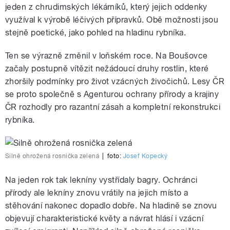
jeden z chrudimských lékárníků, který jejich oddenky
využíval k výrobě léčivých přípravků. Obě možnosti jsou
stejně poetické, jako pohled na hladinu rybníka.
Ten se výrazně změnil v loňském roce. Na Boušovce
začaly postupně vítězit nežádoucí druhy rostlin, které
zhoršily podmínky pro život vzácných živočichů. Lesy ČR
se proto společně s Agenturou ochrany přírody a krajiny
ČR rozhodly pro razantní zásah a kompletní rekonstrukci
rybníka.
Silně ohrožená rosnička zelená
|
foto:
Josef Kopecký
Na jeden rok tak lekníny vystřídaly bagry. Ochránci
přírody ale lekníny znovu vrátily na jejich místo a
stěhování nakonec dopadlo dobře. Na hladině se znovu
objevují charakteristické květy a návrat hlásí i vzácní