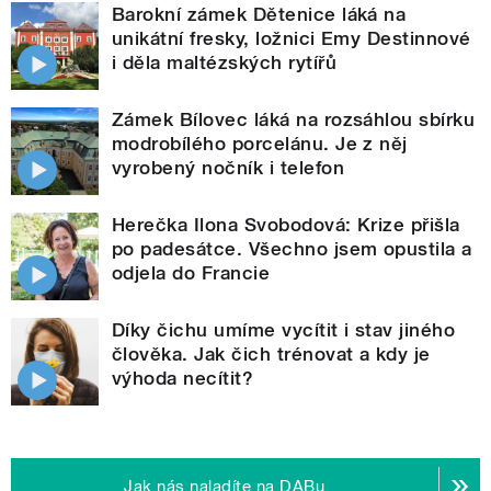
Barokní zámek Dětenice láká na
unikátní fresky, ložnici Emy Destinnové
i děla maltézských rytířů
Zámek Bílovec láká na rozsáhlou sbírku
modrobílého porcelánu. Je z něj
vyrobený nočník i telefon
Herečka Ilona Svobodová: Krize přišla
po padesátce. Všechno jsem opustila a
odjela do Francie
Díky čichu umíme vycítit i stav jiného
člověka. Jak čich trénovat a kdy je
výhoda necítit?
Jak nás naladíte na DABu