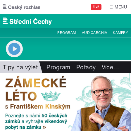
Přejít k hlavnímu obsahu
MENU
ŽIVĚ
PROGRAM
AUDIOARCHIV
KAMERY
Tipy na výlet
Program
Pořady
Více
…