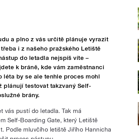
du a plno z vás určitě plánuje vyrazit
 třeba i z našeho pražského Letiště
ástup do letadla nejspíš víte –
 jdete k bráně, kde vám zaměstnanci
ho léta by se ale tenhle proces mohl
iž plánují testovat takzvaný Self-
služné brány.
t vás pustí do letadla. Tak má
 Self-Boarding Gate, který Letiště
t. Podle mluvčího letiště Jiřího Hannicha
ušit proces nástupu.