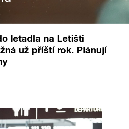
o letadla na Letišti
á už příští rok. Plánují
ny