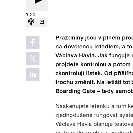
1:20
Prázdniny jsou v plném prou
na dovolenou letadlem, a to
Václava Havla. Jak funguje n
projdete kontrolou a potom
zkontrolují lístek. Od příští
trochu změnit. Na letišti tot
Boarding Gate – tedy samob
Naskenujete letenku a turnike
zjednodušeně fungovat systém
Václava Havla plánuje testova
by to mělo zrychlit a zjednod