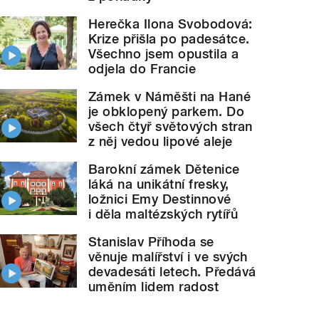
Herečka Ilona Svobodová:
Krize přišla po padesátce.
Všechno jsem opustila a
odjela do Francie
Zámek v Náměšti na Hané
je obklopený parkem. Do
všech čtyř světových stran
z něj vedou lipové aleje
Barokní zámek Dětenice
láká na unikátní fresky,
ložnici Emy Destinnové
i děla maltézských rytířů
Stanislav Příhoda se
věnuje malířství i ve svých
devadesáti letech. Předává
uměním lidem radost