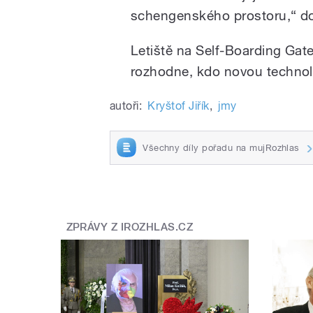
schengenského prostoru,“ do
Letiště na Self-Boarding Gat
rozhodne, kdo novou technolo
autoři:
Kryštof Jiřík
,
jmy
Všechny díly pořadu na mujRozhlas
ZPRÁVY Z IROZHLAS.CZ