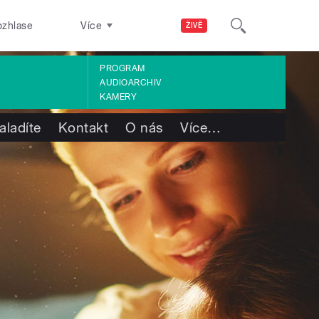
ozhlase
Více
ŽIVĚ
PROGRAM
AUDIOARCHIV
KAMERY
aladíte
Kontakt
O nás
Více
…