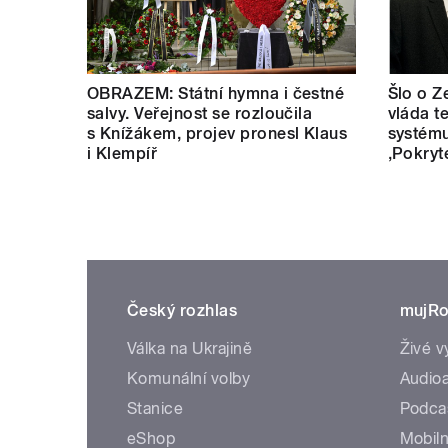
OBRAZEM: Státní hymna i čestné
Šlo o Z
salvy. Veřejnost se rozloučila
vláda t
s Knížákem, projev pronesl Klaus
systému
i Klempíř
‚Pokryt
Český rozhlas
mujRo
Válka na Ukrajině
Živé v
Komunální volby
Audioa
Stanice
Podca
eShop
Mobiln