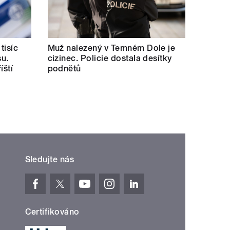
tisíc
Muž nalezený v Temném Dole je
su.
cizinec. Policie dostala desítky
íští
podnětů
Sledujte nás
Certifikováno