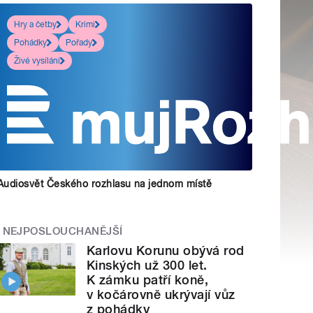
Hry a četby
Krimi
Pohádky
Pořady
Živé vysílání
Audiosvět Českého rozhlasu na jednom místě
NEJPOSLOUCHANĚJŠÍ
Karlovu Korunu obývá rod
Kinských už 300 let.
K zámku patří koně,
v kočárovně ukrývají vůz
z pohádky