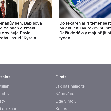
emanův sen, Babišova
Do lékáren míří téměř šest 
eď ze snah o změnu
balení léku na rakovinu pr
 obviňuje Pavla.
Další dodávky mají přijít př
ectví,‘ soudí Kysela
týden
zhlas
O nás
ysílání
Jak nás naladíte
rchiv
Nápověda
sty
Lidé v rádiu
í aplikace
Kariéra