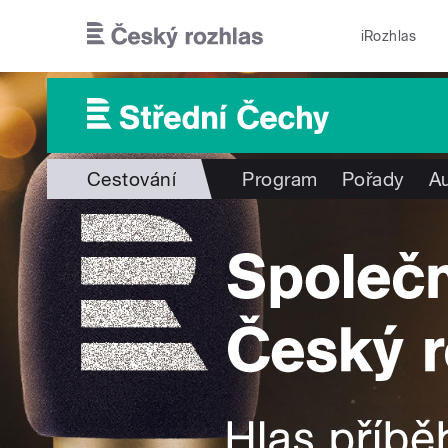
Přejít k hlavnímu obsahu
iRozhlas
Cestování
Program
Pořady
Au