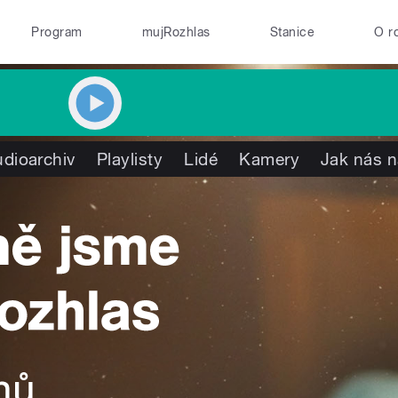
Program
mujRozhlas
Stanice
O r
dioarchiv
Playlisty
Lidé
Kamery
Jak nás n