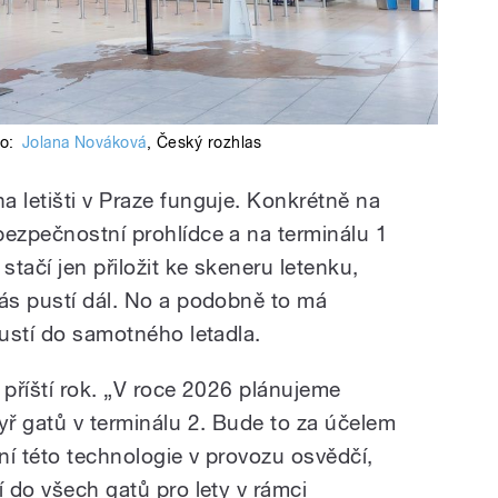
to:
Jolana Nováková
,
Český rozhlas
a letišti v Praze funguje. Konkrétně na
bezpečnostní prohlídce a na terminálu 1
tačí jen přiložit ke skeneru letenku,
vás pustí dál. No a podobně to má
pustí do samotného letadla.
 příští rok. „V roce 2026 plánujeme
yř gatů v terminálu 2. Bude to za účelem
ní této technologie v provozu osvědčí,
í do všech gatů pro lety v rámci