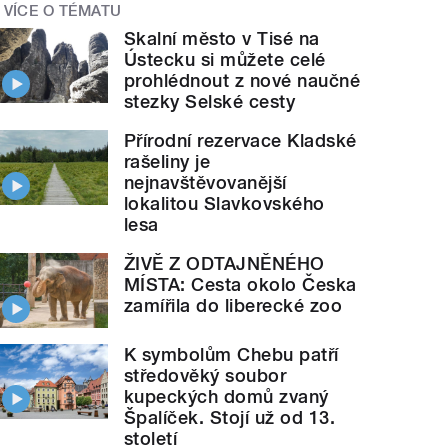
VÍCE O TÉMATU
Skalní město v Tisé na
Ústecku si můžete celé
prohlédnout z nové naučné
stezky Selské cesty
Přírodní rezervace Kladské
rašeliny je
nejnavštěvovanější
lokalitou Slavkovského
lesa
ŽIVĚ Z ODTAJNĚNÉHO
MÍSTA: Cesta okolo Česka
zamířila do liberecké zoo
K symbolům Chebu patří
středověký soubor
kupeckých domů zvaný
Špalíček. Stojí už od 13.
století