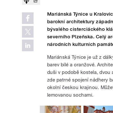
Mariánská Týnice u Kralovi
barokní architektury západn
bývalého cisterciáckého klá
severního Plzeňska. Celý a
národních kulturních památ
Mariánská Týnice je už z dál
barev bílé a oranžové. Archite
duši v podobě kostela, dvou 
zde patrné spojení nádhery b
okolní českou krajinou. Můžete
lemovanou sochami.