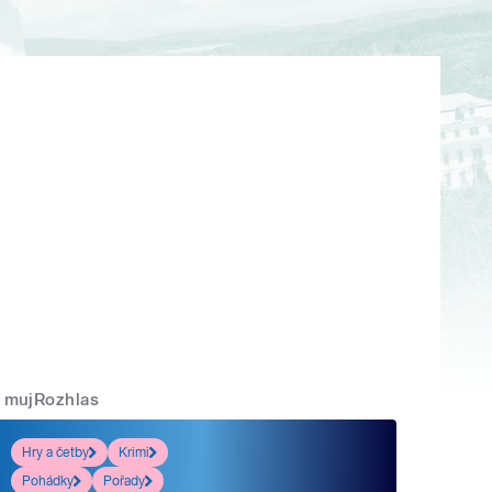
mujRozhlas
Hry a četby
Krimi
Pohádky
Pořady