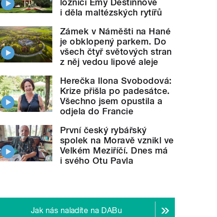
ložnici Emy Destinnové
i děla maltézských rytířů
Zámek v Náměšti na Hané
je obklopený parkem. Do
všech čtyř světových stran
z něj vedou lipové aleje
Herečka Ilona Svobodová:
Krize přišla po padesátce.
Všechno jsem opustila a
odjela do Francie
První český rybářský
spolek na Moravě vznikl ve
Velkém Meziříčí. Dnes má
i svého Otu Pavla
Jak nás naladíte na DABu