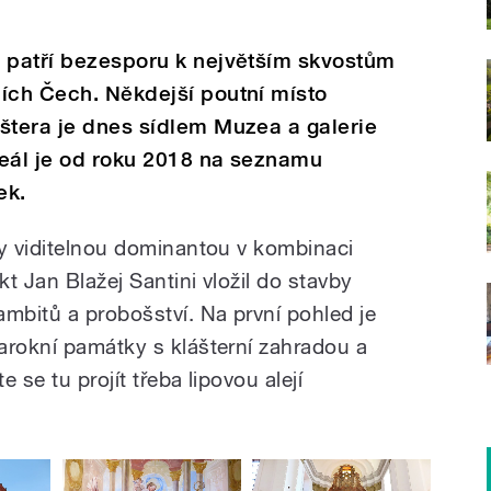
c patří bezesporu k největším skvostům
ích Čech. Někdejší poutní místo
štera je dnes sídlem Muzea a galerie
reál je od roku 2018 na seznamu
ek.
ky viditelnou dominantou v kombinaci
kt Jan Blažej Santini vložil do stavby
ambitů a probošství. Na první pohled je
arokní památky s klášterní zahradou a
 se tu projít třeba lipovou alejí