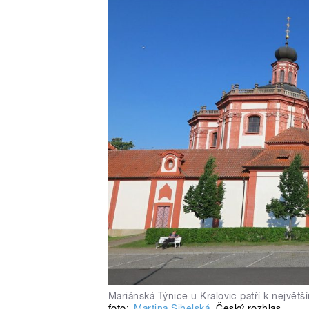
Mariánská Týnice u Kralovic patří k největ
foto:
Martina Sihelská
,
Český rozhlas