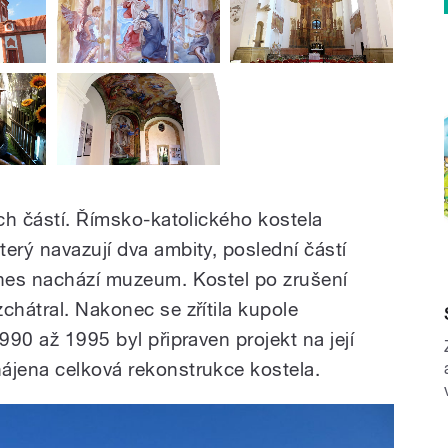
ích částí. Římsko-katolického kostela
erý navazují dva ambity, poslední částí
dnes nachází muzeum. Kostel po zrušení
chátral. Nakonec se zřítila kupole
990 až 1995 byl připraven projekt na její
ájena celková rekonstrukce kostela.