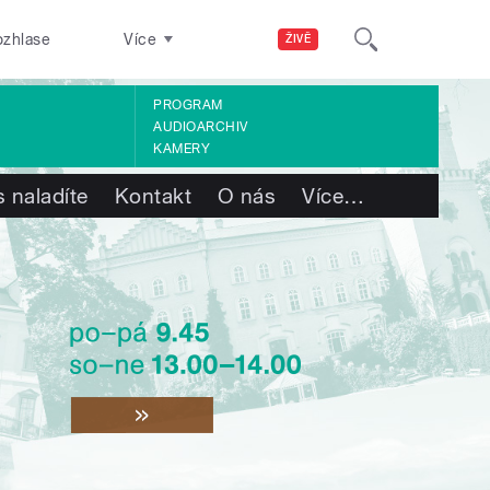
ozhlase
Více
ŽIVĚ
PROGRAM
AUDIOARCHIV
KAMERY
 naladíte
Kontakt
O nás
Více
…