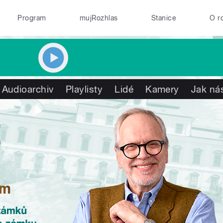
Program
mujRozhlas
Stanice
O r
Audioarchiv
Playlisty
Lidé
Kamery
Jak nás