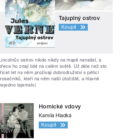
Tajuplný ostrov
Koupit
Lincolnův ostrov nikdo nikdy na mapě nenašel, a
přece ho znají lidé na celém světě. Už déle než sto
třicet let na něm prožívají dobrodružství s pěticí
trosečníků, kteří na něm našli útočiště, a hlavně
nejedno tajemství.
Hornické vdovy
Kamila Hladká
Koupit