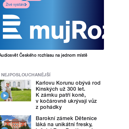
Živé vysílání
Audiosvět Českého rozhlasu na jednom místě
NEJPOSLOUCHANĚJŠÍ
Karlovu Korunu obývá rod
Kinských už 300 let.
K zámku patří koně,
v kočárovně ukrývají vůz
z pohádky
Barokní zámek Dětenice
láká na unikátní fresky,