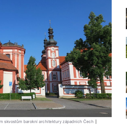
ším skvostům barokní architektury západních Čech
|