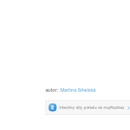
autor:
Martina Sihelská
Všechny díly pořadu na mujRozhlas