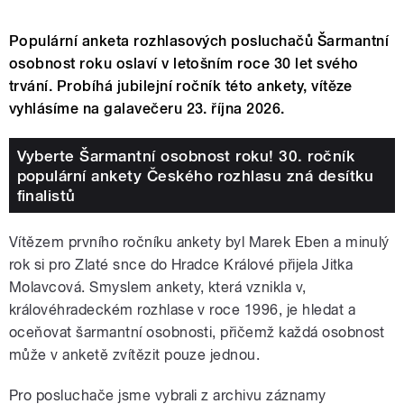
Populární anketa rozhlasových posluchačů Šarmantní
osobnost roku oslaví v letošním roce 30 let svého
trvání. Probíhá jubilejní ročník této ankety, vítěze
vyhlásíme na galavečeru 23. října 2026.
Vyberte Šarmantní osobnost roku! 30. ročník
populární ankety Českého rozhlasu zná desítku
finalistů
Vítězem prvního ročníku ankety byl Marek Eben a minulý
rok si pro Zlaté snce do Hradce Králové přijela Jitka
Molavcová. Smyslem ankety, která vznikla v,
královéhradeckém rozhlase v roce 1996, je hledat a
oceňovat šarmantní osobnosti, přičemž každá osobnost
může v anketě zvítězit pouze jednou.
Pro posluchače jsme vybrali z archivu záznamy