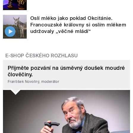
Oslí mléko jako poklad Okcitánie.
Francouzské královny si oslím mlékem
udržovaly „věčné mládí“
E-SHOP ČESKÉHO ROZHLASU
Přijměte pozvání na úsměvný doušek moudré
člověčiny.
František Novotný, moderátor