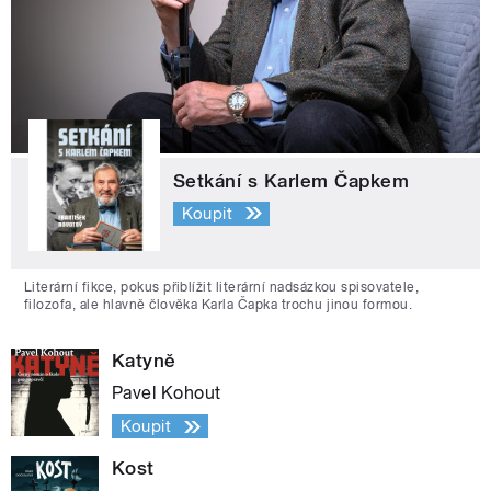
Setkání s Karlem Čapkem
Koupit
Literární fikce, pokus přiblížit literární nadsázkou spisovatele,
filozofa, ale hlavně člověka Karla Čapka trochu jinou formou.
Katyně
Pavel Kohout
Koupit
Kost