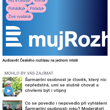
Hry a četby
Krimi
Pohádky
Pořady
Živé vysílání
Audiosvět Českého rozhlasu na jednom místě
MOHLO BY VÁS ZAJÍMAT
Šarmantní osobnost je člověk, který nic
nepředstírá, umí se slušně chovat a
chvílemi být i vtipný
Co se povedlo i nepovedlo při vyhlášení
Šarmantní osobnosti roku? Moderátoři