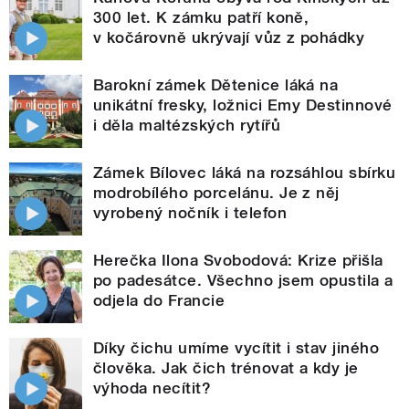
300 let. K zámku patří koně,
v kočárovně ukrývají vůz z pohádky
Barokní zámek Dětenice láká na
unikátní fresky, ložnici Emy Destinnové
i děla maltézských rytířů
Zámek Bílovec láká na rozsáhlou sbírku
modrobílého porcelánu. Je z něj
vyrobený nočník i telefon
Herečka Ilona Svobodová: Krize přišla
po padesátce. Všechno jsem opustila a
odjela do Francie
Díky čichu umíme vycítit i stav jiného
člověka. Jak čich trénovat a kdy je
výhoda necítit?