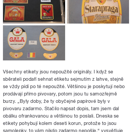
Všechny etikety jsou nepoužité originály. I když se
sběrateli podaří sehnat etiketu sejmutím z lahve, stejně
se vždy pídí po té nepoužité. Většinou je poskytují nebo
prodávají přímo pivovary, potom jsou tu samozřejmě
burzy. „Byly doby, že ty obyčejné papírové byly v
pivovaru zadarmo. Stačilo napsat dopis, tam jsem dal
obálku ofrankovanou a většinou to poslali. Dneska se
etikety pohybují kolem deseti korun, protože to jsou
samolepky, to vám nikdo zadarmo nepošle,“ vysvětluje