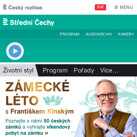
Přejít k hlavnímu obsahu
MENU
ŽIVĚ
PROGRAM
AUDIOARCHIV
KAMERY
Životní styl
Program
Pořady
Více
…