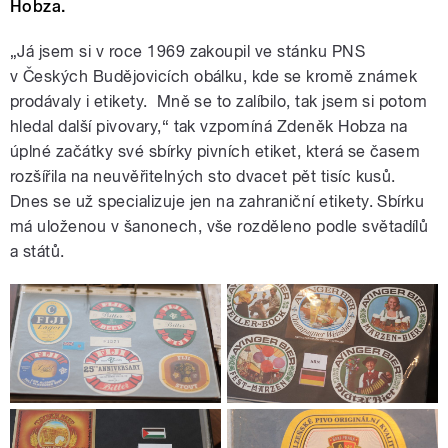
Hobza.
„Já jsem si v roce 1969 zakoupil ve stánku PNS
v Českých Budějovicích obálku, kde se kromě známek
prodávaly i etikety. Mně se to zalíbilo, tak jsem si potom
hledal další pivovary,“ tak vzpomíná Zdeněk Hobza na
úplné začátky své sbírky pivních etiket, která se časem
rozšířila na neuvěřitelných sto dvacet pět tisíc kusů.
Dnes se už specializuje jen na zahraniční etikety. Sbírku
má uloženou v šanonech, vše rozděleno podle světadílů
a států.