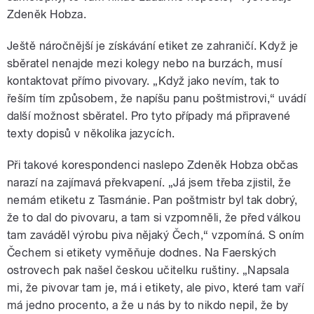
Zdeněk Hobza.
Ještě náročnější je získávání etiket ze zahraničí. Když je
sběratel nenajde mezi kolegy nebo na burzách, musí
kontaktovat přímo pivovary. „Když jako nevím, tak to
řeším tím způsobem, že napíšu panu poštmistrovi,“ uvádí
další možnost sběratel. Pro tyto případy má připravené
texty dopisů v několika jazycích.
Při takové korespondenci naslepo Zdeněk Hobza občas
narazí na zajímavá překvapení. „Já jsem třeba zjistil, že
nemám etiketu z Tasmánie. Pan poštmistr byl tak dobrý,
že to dal do pivovaru, a tam si vzpomněli, že před válkou
tam zaváděl výrobu piva nějaký Čech,“ vzpomíná. S oním
Čechem si etikety vyměňuje dodnes. Na Faerských
ostrovech pak našel českou učitelku ruštiny. „Napsala
mi, že pivovar tam je, má i etikety, ale pivo, které tam vaří
má jedno procento, a že u nás by to nikdo nepil, že by