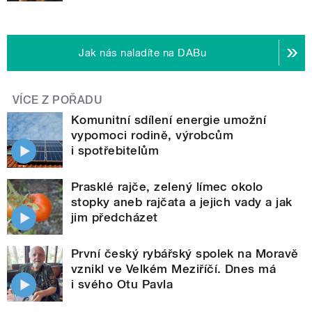
Jak nás naladíte na DABu
VÍCE Z POŘADU
Komunitní sdílení energie umožní
vypomoci rodině, výrobcům
i spotřebitelům
Prasklé rajče, zelený límec okolo
stopky aneb rajčata a jejich vady a jak
jim předcházet
První český rybářský spolek na Moravě
vznikl ve Velkém Meziříčí. Dnes má
i svého Otu Pavla