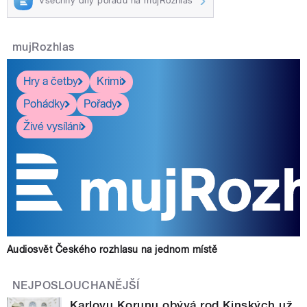
Všechny díly pořadu na mujRozhlas
mujRozhlas
Hry a četby
Krimi
Pohádky
Pořady
Živé vysílání
Audiosvět Českého rozhlasu na jednom místě
NEJPOSLOUCHANĚJŠÍ
Karlovu Korunu obývá rod Kinských už