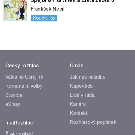
Spejbl & Hurvínek a Zlatá zebra 3
František Nepil
Koupit
Český rozhlas
O nás
Válka na Ukrajině
Jak nás naladíte
Komunální volby
Nápověda
Stanice
Lidé v rádiu
eShop
Kariéra
Kontakt
Rozhlasový poplatek
mujRozhlas
Živé vysílání