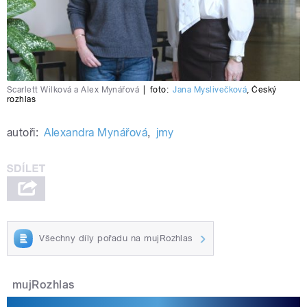
Scarlett Wilková a Alex Mynářová
|
foto:
Jana Myslivečková
,
Český
rozhlas
autoři:
Alexandra Mynářová
,
jmy
Všechny díly pořadu na mujRozhlas
mujRozhlas