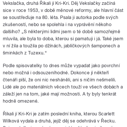
Vekslačka, druhá Říkali jí Kri-Kri. Děj Vekslačky začíná
sice v roce 1953, v době měnové reformy, ale hlavní část
se soustřeďuje na 80. léta. Psala ji autorka podle svých
zkušeností, nebo se spolehla i na vyprávění někoho
dalšího? „S některými lidmi jsem o té době samozřejmě
mluvila, ale byla to doba, kterou si pamatuji i já. Také jsem
v ní žila a toužila po džínách, jablíčkových šamponech a
šminkách z Tuzexu.“
Podle spisovatelky to dnes může vypadat jako povrchní
nebo možná i odsouzeníhodné. Dokonce jí někteří
čtenáři píší, že oni nic nesháněli, ani s ničím nešmelili.
Lidé ale po materiálních věcech touží ve všech dobách a
záleží jen na tom, jaké mají možnosti. A ty byly tenkrát
hodně omezené.
Říkali jí Kri-Kri je zatím poslední kniha, kterou Scarlett
Wilková vydala a druhá, jejíž děj se odehrává v Řecku.