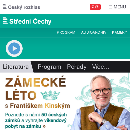
Přejít k hlavnímu obsahu
MENU
ŽIVĚ
PROGRAM
AUDIOARCHIV
KAMERY
Literatura
Program
Pořady
Více
…