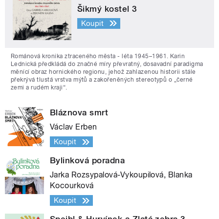
Šikmý kostel 3
Koupit
Románová kronika ztraceného města - léta 1945–1961. Karin
Lednická předkládá do značné míry převratný, dosavadní paradigma
měnící obraz hornického regionu, jehož zahlazenou historii stále
překrývá tlustá vrstva mýtů a zakořeněných stereotypů o „černé
zemi a rudém kraji“.
Bláznova smrt
Václav Erben
Koupit
Bylinková poradna
Jarka Rozsypalová-Vykoupilová, Blanka
Kocourková
Koupit