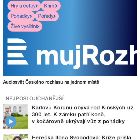
Hry a četby
Krimi
Pohádky
Pořady
Živé vysílání
Audiosvět Českého rozhlasu na jednom místě
NEJPOSLOUCHANĚJŠÍ
Karlovu Korunu obývá rod Kinských už
300 let. K zámku patří koně,
v kočárovně ukrývají vůz z pohádky
Herečka Ilona Svobodová: Krize přišla