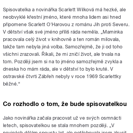
Spisovatelka a novinářka Scarlett Wilková má hezké, ale
neobvyklé křestní jméno, které mnoha lidem asi hned
připomene Scarlett O'Harovou z románu Jih proti Severu.
V dětství však své jméno příliš ráda neměla. „Maminka
pracovala celý život v knihovně a ten román milovala,
takže tam nebyla jiná volba. Samozřejmě, že ji od toho
všichni zrazovali. Říkali, že mi zničí život, ale trvala na
tom. Později jsem si na to jméno samozřejmě zvykla a
dneska ho mám ráda, ale v dětství to bylo kruté. V
ostravské čtvrti Zábřeh nebyly v roce 1969 Scarlettky
běžné.“
Co rozhodlo o tom, že bude spisovatelkou
Jako novinářka začala pracovat už ve svých osmnácti
letech, spisovatelkou se stala mnohem později. „V
novinách dělám spoustu let, ale potřebovala jsem zkusit,