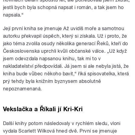
jestli bych byla schopná napsat i román, a tak jsem ho
napsala.“
Její první kniha se jmenuje Až uvidíš moře a samotnou
autorku překvapil úspěch, který si získala. Už i proto, že
jako téma zvolila osudy několika generací Řeků, kteří do
Československa uprchli kvůli občanské válce. „Už když
jsem odevzdala napsanou knihu, tak mi to v
nakladatelství předpovídali. Já jsem si ale nebyla jistá, že
kniha bude vůbec někoho bavit,“ říká spisovatelka, která
prý tehdy byla knižním byznysem absolutně
nepoznamenaná.
Vekslačka a Říkali jí Kri-Kri
Další knihy potom následovaly v rychlém sledu, vloni
vydala Scarlett Wilková hned dvě. První se jmenuje