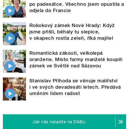
po padesátce. Všechno jsem opustila a
odjela do Francie
Rokokový zámek Nové Hrady: Když
jsme přišli, běhaly tu slepice,
v okapech rostla zeleň, říká majitel
Romantická zákoutí, velkolepá
oranžerie. Místo farmy manželé koupili
zámek ve Světlé nad Sázavou
Stanislav Příhoda se věnuje malířství
i ve svých devadesáti letech. Předává
uměním lidem radost
Jak nás naladíte na DABu