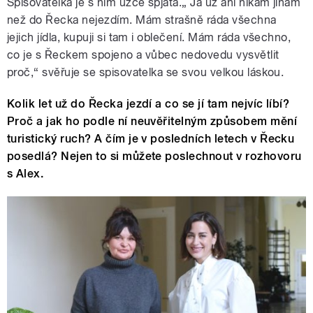
Spisovatelka je s ním úzce spjatá.„ Já už ani nikam jinam
než do Řecka nejezdím. Mám strašně ráda všechna
jejich jídla, kupuji si tam i oblečení. Mám ráda všechno,
co je s Řeckem spojeno a vůbec nedovedu vysvětlit
proč,“ svěřuje se spisovatelka se svou velkou láskou.
Kolik let už do Řecka jezdí a co se jí tam nejvíc líbí?
Proč a jak ho podle ní neuvěřitelným způsobem mění
turistický ruch? A čím je v posledních letech v Řecku
posedlá? Nejen to si můžete poslechnout v rozhovoru
s Alex.