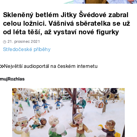
Skleněný betlém Jitky Švédové zabral
celou ložnici. Vášnivá sběratelka se už
od léta těší, až vystaví nové figurky
21. prosinec 2021
Středočeské příběhy
Největší audioportál na českém internetu