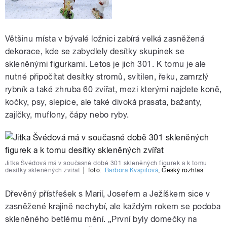
Většinu místa v bývalé ložnici zabírá velká zasněžená
dekorace, kde se zabydlely desítky skupinek se
skleněnými figurkami. Letos je jich 301. K tomu je ale
nutné připočítat desítky stromů, svítilen, řeku, zamrzlý
rybník a také zhruba 60 zvířat, mezi kterými najdete koně,
kočky, psy, slepice, ale také divoká prasata, bažanty,
zajíčky, muflony, čápy nebo ryby.
Jitka Švédová má v současné době 301 skleněných figurek a k tomu
desítky skleněných zvířat
|
foto:
Barbora Kvapilová
,
Český rozhlas
Dřevěný přístřešek s Marií, Josefem a Ježíškem sice v
zasněžené krajině nechybí, ale každým rokem se podoba
skleněného betlému mění. „První byly domečky na