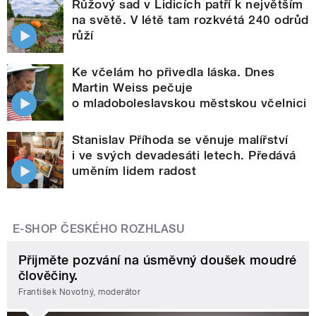
Růžový sad v Lidicích patří k největším
na světě. V létě tam rozkvétá 240 odrůd
růží
Ke včelám ho přivedla láska. Dnes
Martin Weiss pečuje
o mladoboleslavskou městskou včelnici
Stanislav Příhoda se věnuje malířství
i ve svých devadesáti letech. Předává
uměním lidem radost
E-SHOP ČESKÉHO ROZHLASU
Přijměte pozvání na úsměvný doušek moudré
člověčiny.
František Novotný, moderátor