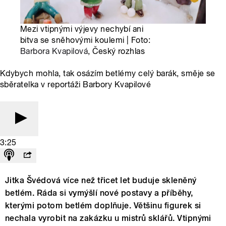
Mezi vtipnými výjevy nechybí ani
bitva se sněhovými koulemi | Foto:
Barbora Kvapilová
, Český rozhlas
Kdybych mohla, tak osázím betlémy celý barák, směje se
sběratelka v reportáži Barbory Kvapilové
3:25
Jitka Švédová více než třicet let buduje skleněný
betlém. Ráda si vymýšlí nové postavy a příběhy,
kterými potom betlém doplňuje. Většinu figurek si
nechala vyrobit na zakázku u mistrů sklářů. Vtipnými