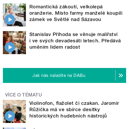
Romantická zákoutí, velkolepá
oranžerie. Místo farmy manželé koupili
zámek ve Světlé nad Sázavou
Stanislav Příhoda se věnuje malířství
i ve svých devadesáti letech. Předává
uměním lidem radost
Jak nás naladíte na DABu
VÍCE O TÉMATU
Violinofon, flažolet či czakan. Jaromír
Růžička má ve sbírce desítky
historických hudebních nástrojů