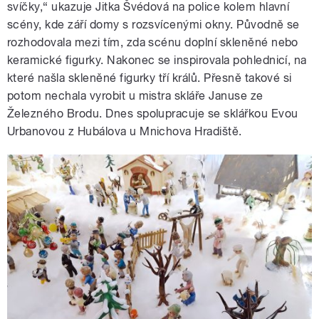
svíčky,“ ukazuje Jitka Švédová na police kolem hlavní
scény, kde září domy s rozsvícenými okny. Původně se
rozhodovala mezi tím, zda scénu doplní skleněné nebo
keramické figurky. Nakonec se inspirovala pohlednicí, na
které našla skleněné figurky tří králů. Přesně takové si
potom nechala vyrobit u mistra skláře Januse ze
Železného Brodu. Dnes spolupracuje se sklářkou Evou
Urbanovou z Hubálova u Mnichova Hradiště.