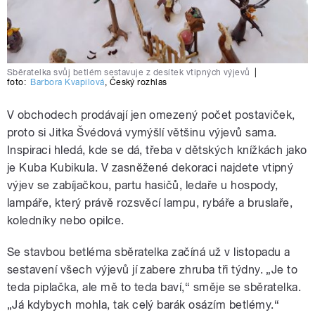
Sběratelka svůj betlém sestavuje z desítek vtipných výjevů
|
foto:
Barbora Kvapilová
,
Český rozhlas
V obchodech prodávají jen omezený počet postaviček,
proto si Jitka Švédová vymýšlí většinu výjevů sama.
Inspiraci hledá, kde se dá, třeba v dětských knížkách jako
je Kuba Kubikula. V zasněžené dekoraci najdete vtipný
výjev se zabíjačkou, partu hasičů, ledaře u hospody,
lampáře, který právě rozsvěcí lampu, rybáře a bruslaře,
koledníky nebo opilce.
Se stavbou betléma sběratelka začíná už v listopadu a
sestavení všech výjevů jí zabere zhruba tři týdny. „Je to
teda piplačka, ale mě to teda baví,“ směje se sběratelka.
„Já kdybych mohla, tak celý barák osázím betlémy.“