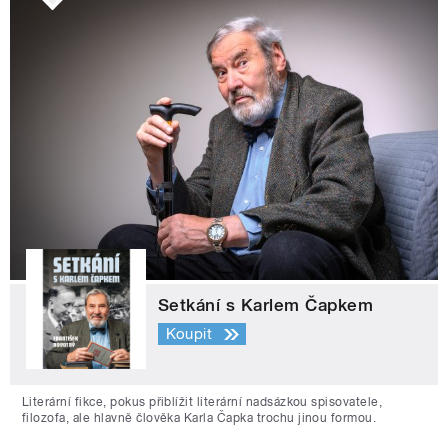
Setkání s Karlem Čapkem
Koupit
Literární fikce, pokus přiblížit literární nadsázkou spisovatele,
filozofa, ale hlavně člověka Karla Čapka trochu jinou formou.