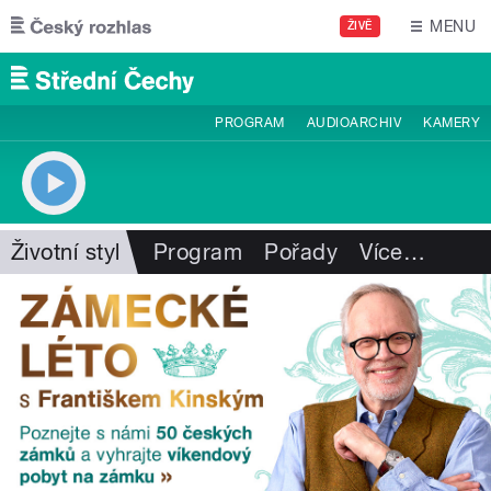
Přejít k hlavnímu obsahu
MENU
ŽIVĚ
PROGRAM
AUDIOARCHIV
KAMERY
Životní styl
Program
Pořady
Více
…