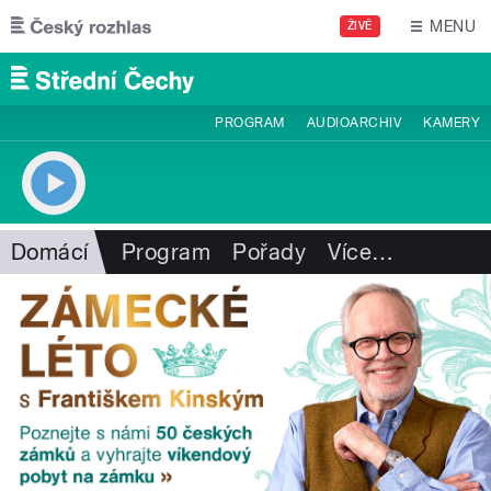
Přejít k hlavnímu obsahu
MENU
ŽIVĚ
PROGRAM
AUDIOARCHIV
KAMERY
Domácí
Program
Pořady
Více
…