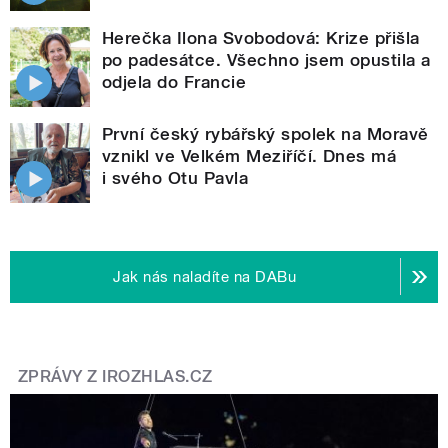
Herečka Ilona Svobodová: Krize přišla
po padesátce. Všechno jsem opustila a
odjela do Francie
První český rybářský spolek na Moravě
vznikl ve Velkém Meziříčí. Dnes má
i svého Otu Pavla
Jak nás naladíte na DABu
ZPRÁVY Z IROZHLAS.CZ