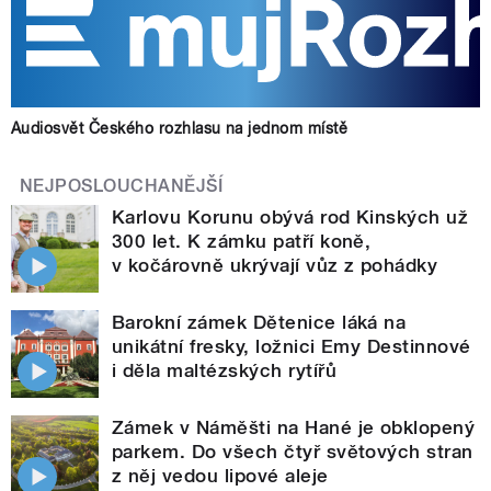
Audiosvět Českého rozhlasu na jednom místě
NEJPOSLOUCHANĚJŠÍ
Karlovu Korunu obývá rod Kinských už
300 let. K zámku patří koně,
v kočárovně ukrývají vůz z pohádky
Barokní zámek Dětenice láká na
unikátní fresky, ložnici Emy Destinnové
i děla maltézských rytířů
Zámek v Náměšti na Hané je obklopený
parkem. Do všech čtyř světových stran
z něj vedou lipové aleje