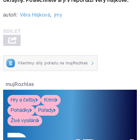
Ukrajiny. Poslechněte si ji v reportáži Věry Hájkové.
autoři:
Věra Hájková
,
jmy
Všechny díly pořadu na mujRozhlas
mujRozhlas
Hry a četby
Krimi
Pohádky
Pořady
Živé vysílání