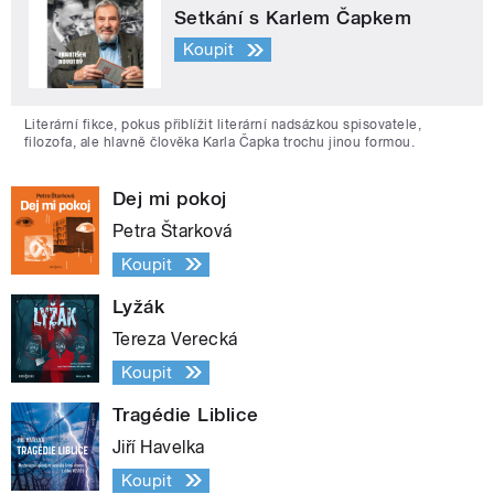
Setkání s Karlem Čapkem
Koupit
Literární fikce, pokus přiblížit literární nadsázkou spisovatele,
filozofa, ale hlavně člověka Karla Čapka trochu jinou formou.
Dej mi pokoj
Petra Štarková
Koupit
Lyžák
Tereza Verecká
Koupit
Tragédie Liblice
Jiří Havelka
Koupit