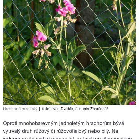
Hrachor širokolistý
|
foto:
Ivan Dvořák, časopis Zahrádkář
Oproti mnohobarevným jednoletým hrachorům bývá
vytrvalý druh růžový či růžovofialový nebo bílý. Na
jednom místě vydrží mnoho let, je trvalkou dlouhověkou.