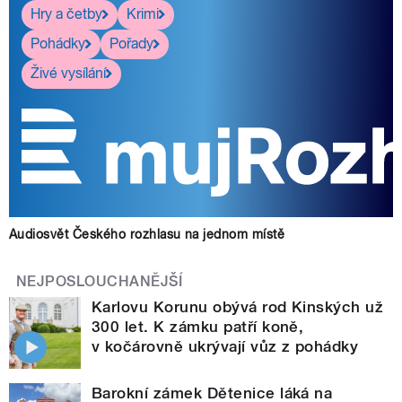
Hry a četby
Krimi
Pohádky
Pořady
Živé vysílání
Audiosvět Českého rozhlasu na jednom místě
NEJPOSLOUCHANĚJŠÍ
Karlovu Korunu obývá rod Kinských už
300 let. K zámku patří koně,
v kočárovně ukrývají vůz z pohádky
Barokní zámek Dětenice láká na