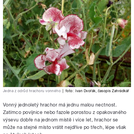
Jedna z odrůd hrachoru vonného
|
foto:
Ivan Dvořák, časopis Zahrádkář
Vonný jednoletý hrachor má jednu malou nectnost.
Zatímco povíjnice nebo fazole porostou z opakovaného
výsevu dobře na jednom místě i více let, hrachor se
může na stejné místo vrátit nejdříve po třech, lépe však