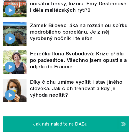
unikátní fresky, ložnici Emy Destinnové
i děla maltézských rytířů
Zámek Bílovec láká na rozsáhlou sbírku
modrobílého porcelánu. Je z něj
vyrobený nočník i telefon
Herečka Ilona Svobodová: Krize přišla
po padesátce. Všechno jsem opustila a
odjela do Francie
Díky čichu umíme vycítit i stav jiného
člověka. Jak čich trénovat a kdy je
výhoda necítit?
Jak nás naladíte na DABu