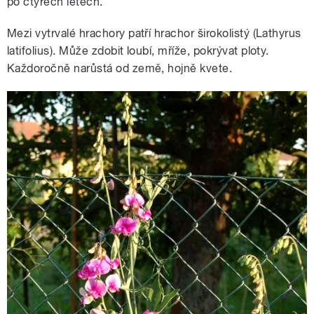
po čtyřech letech.
Mezi vytrvalé hrachory patří hrachor širokolistý (Lathyrus
latifolius). Může zdobit loubí, mříže, pokrývat ploty.
Každoročně narůstá od země, hojně kvete.