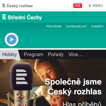
Přejít k hlavnímu obsahu
MENU
ŽIVĚ
PROGRAM
AUDIOARCHIV
KAMERY
Hobby
Program
Pořady
Více
…