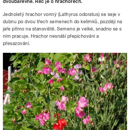
dvoubarevné. Řeč je o hrachorech.
Jednoletý hrachor vonný (Lathyrus odoratus) se seje v
dubnu po dvou třech semenech do kelímků, později na
jaře přímo na stanoviště. Semeno je velké, snadno se s
ním pracuje. Hrachor nesnáší přepichování a
přesazování.