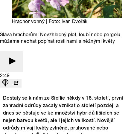
Hrachor vonný | Foto: Ivan Dvořák
Sláva hrachorům: Nevzhledný plot, loubí nebo pergolu
můžeme nechat popínat rostlinami s něžnými květy
2:49
Dostaly se k nám ze Sicílie někdy v 18. století, první
zahradní odrůdy začaly vznikat o století později a
dnes se pěstuje velké množství hybridů lišících se
nejen barvou květů, ale i jejich velikostí. Novější
odrůdy mívají květy zvlněné, pruhované nebo