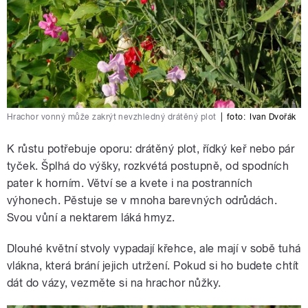
Hrachor vonný může zakrýt nevzhledný drátěný plot
|
foto:
Ivan Dvořák
K růstu potřebuje oporu: drátěný plot, řídký keř nebo pár
tyček. Šplhá do výšky, rozkvétá postupně, od spodních
pater k horním. Větví se a kvete i na postranních
výhonech. Pěstuje se v mnoha barevných odrůdách.
Svou vůní a nektarem láká hmyz.
Dlouhé květní stvoly vypadají křehce, ale mají v sobě tuhá
vlákna, která brání jejich utržení. Pokud si ho budete chtít
dát do vázy, vezměte si na hrachor nůžky.