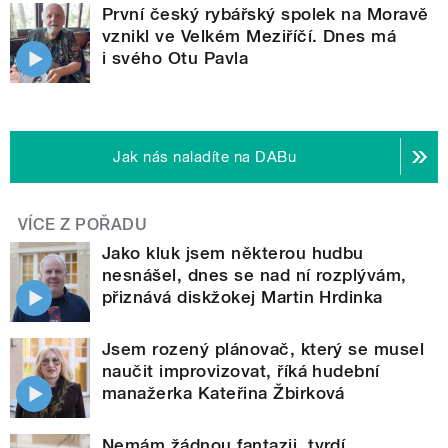
První český rybářský spolek na Moravě
vznikl ve Velkém Meziříčí. Dnes má
i svého Otu Pavla
Jak nás naladíte na DABu
VÍCE Z POŘADU
Jako kluk jsem některou hudbu
nesnášel, dnes se nad ní rozplývám,
přiznává diskžokej Martin Hrdinka
Jsem rozený plánovač, který se musel
naučit improvizovat, říká hudební
manažerka Kateřina Žbirková
Nemám žádnou fantazii, tvrdí