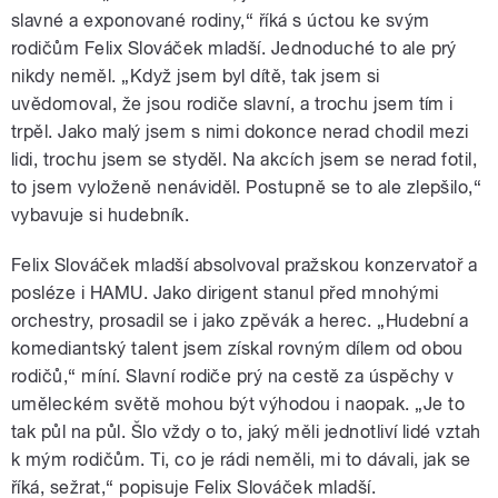
slavné a exponované rodiny,“ říká s úctou ke svým
rodičům Felix Slováček mladší. Jednoduché to ale prý
nikdy neměl. „Když jsem byl dítě, tak jsem si
uvědomoval, že jsou rodiče slavní, a trochu jsem tím i
trpěl. Jako malý jsem s nimi dokonce nerad chodil mezi
lidi, trochu jsem se styděl. Na akcích jsem se nerad fotil,
to jsem vyloženě nenáviděl. Postupně se to ale zlepšilo,“
vybavuje si hudebník.
Felix Slováček mladší absolvoval pražskou konzervatoř a
posléze i HAMU. Jako dirigent stanul před mnohými
orchestry, prosadil se i jako zpěvák a herec. „Hudební a
komediantský talent jsem získal rovným dílem od obou
rodičů,“ míní. Slavní rodiče prý na cestě za úspěchy v
uměleckém světě mohou být výhodou i naopak. „Je to
tak půl na půl. Šlo vždy o to, jaký měli jednotliví lidé vztah
k mým rodičům. Ti, co je rádi neměli, mi to dávali, jak se
říká, sežrat,“ popisuje Felix Slováček mladší.