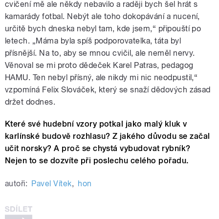
cvičení mě ale někdy nebavilo a raději bych šel hrát s
kamarády fotbal. Nebýt ale toho dokopávání a nucení,
určitě bych dneska nebyl tam, kde jsem,“ připouští po
letech. „Máma byla spíš podporovatelka, táta byl
přísnější. Na to, aby se mnou cvičil, ale neměl nervy.
Věnoval se mi proto dědeček Karel Patras, pedagog
HAMU. Ten nebyl přísný, ale nikdy mi nic neodpustil,“
vzpomíná Felix Slováček, který se snaží dědových zásad
držet dodnes.
Které své hudební vzory potkal jako malý kluk v
karlínské budově rozhlasu? Z jakého důvodu se začal
učit norsky? A proč se chystá vybudovat rybník?
Nejen to se dozvíte při poslechu celého pořadu.
autoři:
Pavel Vítek
,
hon