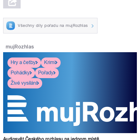
Všechny díly pořadu na mujRozhlas
mujRozhlas
Hry a četby
Krimi
Pohádky
Pořady
Živé vysílání
Audiosvět Českého rozhlasu na jednom místě