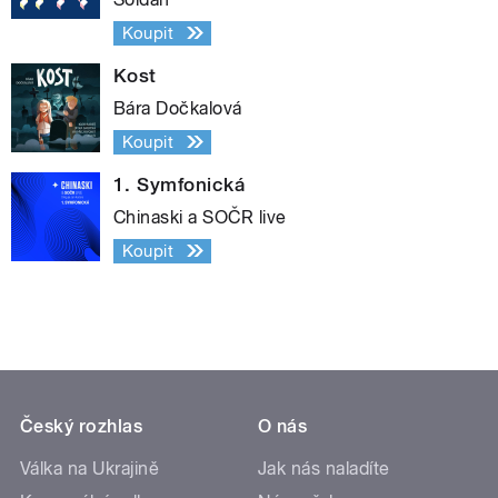
Koupit
Kost
Bára Dočkalová
Koupit
1. Symfonická
Chinaski a SOČR live
Koupit
Český rozhlas
O nás
Válka na Ukrajině
Jak nás naladíte