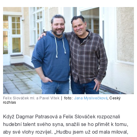
Felix Slováček ml. a Pavel Vítek
|
foto:
Jana Myslivečková
,
Český
rozhlas
Když Dagmar Patrasová a Felix Slováček rozpoznali
hudební talent svého syna, snažili se ho přimět k tomu,
aby své vlohy rozvíjel. „Hudbu jsem už od mala miloval,