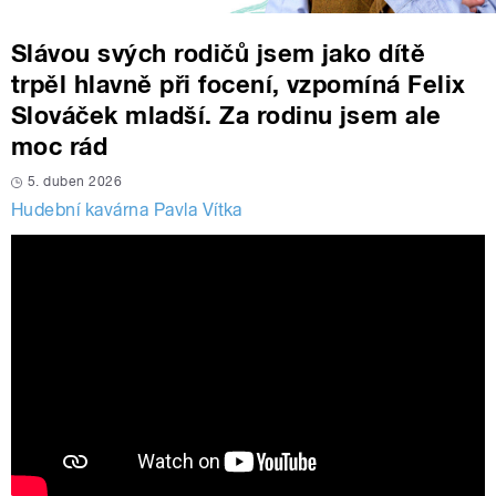
Slávou svých rodičů jsem jako dítě
trpěl hlavně při focení, vzpomíná Felix
Slováček mladší. Za rodinu jsem ale
moc rád
5. duben 2026
Hudební kavárna Pavla Vítka