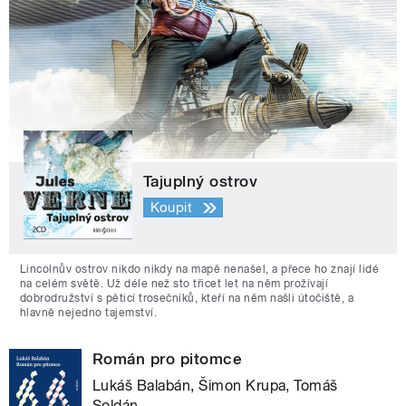
Tajuplný ostrov
Koupit
Lincolnův ostrov nikdo nikdy na mapě nenašel, a přece ho znají lidé
na celém světě. Už déle než sto třicet let na něm prožívají
dobrodružství s pěticí trosečníků, kteří na něm našli útočiště, a
hlavně nejedno tajemství.
Román pro pitomce
Lukáš Balabán, Šimon Krupa, Tomáš
Soldán