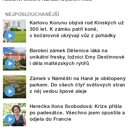
NEJPOSLOUCHANĚJŠÍ
Karlovu Korunu obývá rod Kinských už
300 let. K zámku patří koně,
v kočárovně ukrývají vůz z pohádky
Barokní zámek Dětenice láká na
unikátní fresky, ložnici Emy Destinnové
i děla maltézských rytířů
Zámek v Náměšti na Hané je obklopený
parkem. Do všech čtyř světových stran
z něj vedou lipové aleje
Herečka Ilona Svobodová: Krize přišla
po padesátce. Všechno jsem opustila a
odjela do Francie