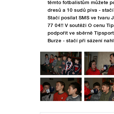
těmto fotbalistům můžete po
dresů a 10 sudů piva - stačí
Stačí posílat SMS ve tvar
77 04!! V soutěži O cenu Ti
podpořit ve sběrně Tipsport
Burze - stačí při sázení nah