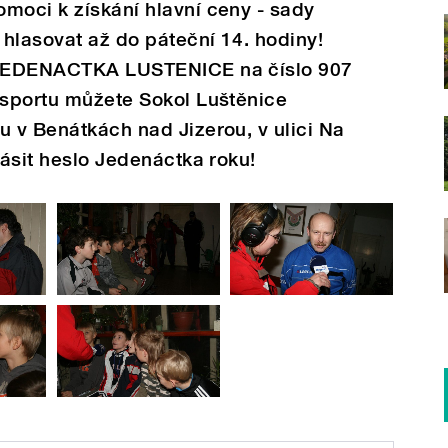
moci k získání hlavní ceny - sady
 hlasovat až do páteční 14. hodiny!
u JEDENACTKA LUSTENICE na číslo 907
psportu můžete Sokol Luštěnice
u v Benátkách nad Jizerou, v ulici Na
lásit heslo Jedenáctka roku!