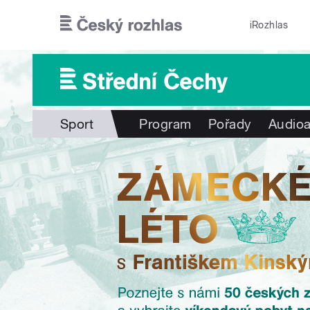
Přejít k hlavnímu obsahu
iRozhlas
Sport
Program
Pořady
Audioa