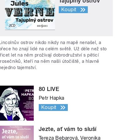
Tajuplný ostrov
Koupit
Lincolnův ostrov nikdo nikdy na mapě nenašel, a
přece ho znají lidé na celém světě. Už déle než sto
třicet let na něm prožívají dobrodružství s pěticí
trosečníků, kteří na něm našli útočiště, a hlavně
nejedno tajemství.
80 LIVE
Petr Hapka
Koupit
Jezte, ať vám to sluší
Tereza Bebarová, Veronika