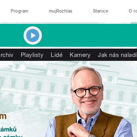
Program
mujRozhlas
Stanice
O r
rchiv
Playlisty
Lidé
Kamery
Jak nás naladí