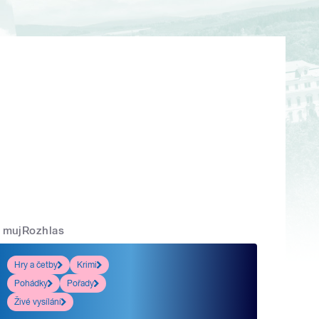
mujRozhlas
Hry a četby
Krimi
Pohádky
Pořady
Živé vysílání