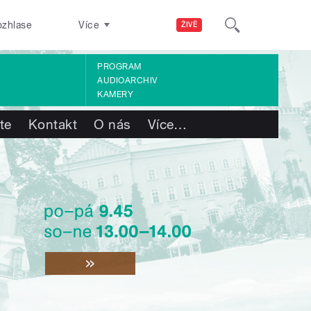
ozhlase
Více
ŽIVĚ
PROGRAM
AUDIOARCHIV
KAMERY
te
Kontakt
O nás
Více
…