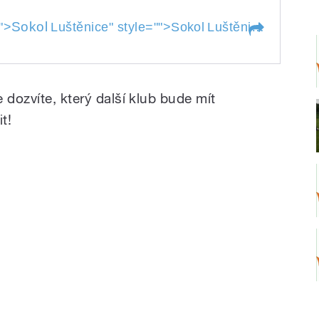
Sokol
"">
Luštěnice
" style="">
Sokol
Luštěnice
 dozvíte, který další klub bude mít
t!