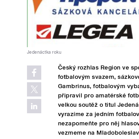
Jedenáctka roku
Český rozhlas Region ve sp
fotbalovým svazem, sázkovo
Gambrinus, fotbalovým vyb
připravil pro amatérské fot
velkou soutěž o titul Jeden
vyrazíme za jedním fotbal
nezapomeňte pro něj hlasov
vezmeme na Mladoboleslavsk