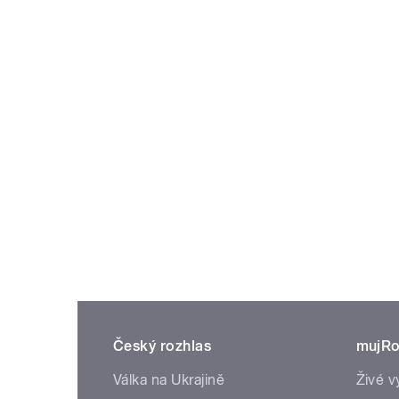
Český rozhlas
mujRo
Válka na Ukrajině
Živé v