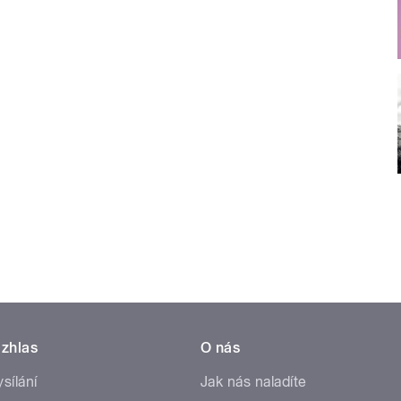
zhlas
O nás
ysílání
Jak nás naladíte