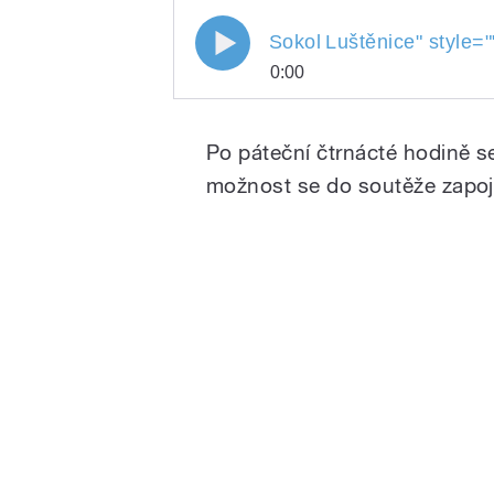
Sokol
Luštěnice
" style=
0:00
Sokol
Play
Luštěnice
Po páteční čtrnácté hodině se
možnost se do soutěže zapoji
/