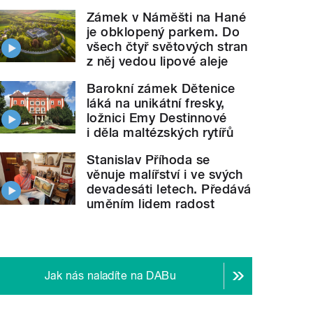
Zámek v Náměšti na Hané
je obklopený parkem. Do
všech čtyř světových stran
z něj vedou lipové aleje
Barokní zámek Dětenice
láká na unikátní fresky,
ložnici Emy Destinnové
i děla maltézských rytířů
Stanislav Příhoda se
věnuje malířství i ve svých
devadesáti letech. Předává
uměním lidem radost
Jak nás naladíte na DABu