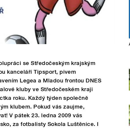
olupráci se Středočeským krajským
u kanceláří Tipsport, pivem
avením Legea a Mladou frontou DNES
balové kluby ve Středočeském kraji
áctka roku. Každý týden společně
ovým klubem. Pokud vás zaujme,
at! V pátek 23. ledna 2009 vás
o, za fotbalisty Sokola Luštěnice. I