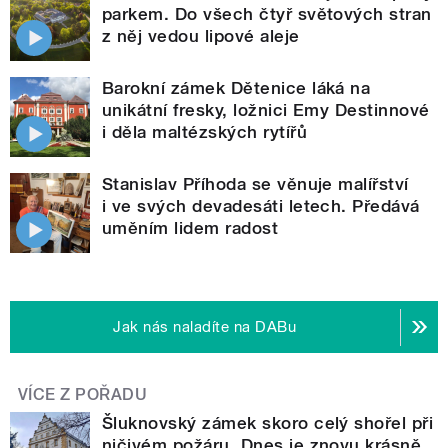
parkem. Do všech čtyř světových stran
z něj vedou lipové aleje
Barokní zámek Dětenice láká na
unikátní fresky, ložnici Emy Destinnové
i děla maltézských rytířů
Stanislav Příhoda se věnuje malířství
i ve svých devadesáti letech. Předává
uměním lidem radost
Jak nás naladíte na DABu
VÍCE Z POŘADU
Šluknovský zámek skoro celý shořel při
ničivém požáru. Dnes je znovu krásně