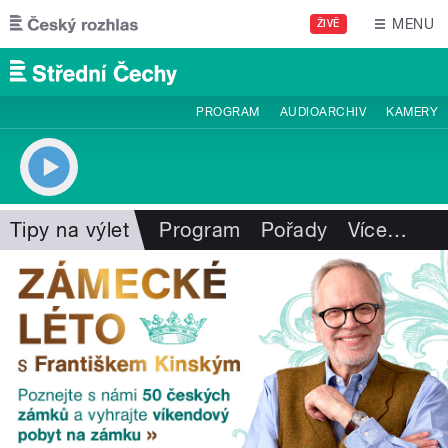
Přejít k hlavnímu obsahu
MENU
ŽIVĚ
PROGRAM
AUDIOARCHIV
KAMERY
Tipy na výlet
Program
Pořady
Více
…