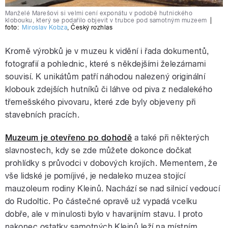
Manželé Marešovi si velmi cení exponátu v podobě hutnického
klobouku, který se podařilo objevit v trubce pod samotným muzeem
|
foto:
Miroslav Kobza
,
Český rozhlas
Kromě výrobků je v muzeu k vidění i řada dokumentů,
fotografií a pohlednic, které s někdejšími železárnami
souvisí. K unikátům patří náhodou nalezený originální
klobouk zdejších hutníků či láhve od piva z nedalekého
třemešského pivovaru, které zde byly objeveny při
stavebních pracích.
Muzeum je otevřeno po dohodě
a také při některých
slavnostech, kdy se zde můžete dokonce dočkat
prohlídky s průvodci v dobových krojích. Mementem, že
vše lidské je pomíjivé, je nedaleko muzea stojící
mauzoleum rodiny Kleinů. Nachází se nad silnicí vedoucí
do Rudoltic. Po částečné opravě už vypadá vcelku
dobře, ale v minulosti bylo v havarijním stavu. I proto
nakonec ostatky samotných Kleinů leží na místním