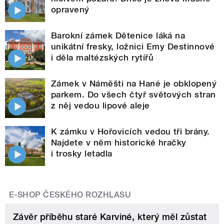
opravený
Barokní zámek Dětenice láká na
unikátní fresky, ložnici Emy Destinnové
i děla maltézských rytířů
Zámek v Náměšti na Hané je obklopený
parkem. Do všech čtyř světových stran
z něj vedou lipové aleje
K zámku v Hořovicích vedou tři brány.
Najdete v něm historické hračky
i trosky letadla
E-SHOP ČESKÉHO ROZHLASU
Závěr příběhu staré Karviné, který měl zůstat