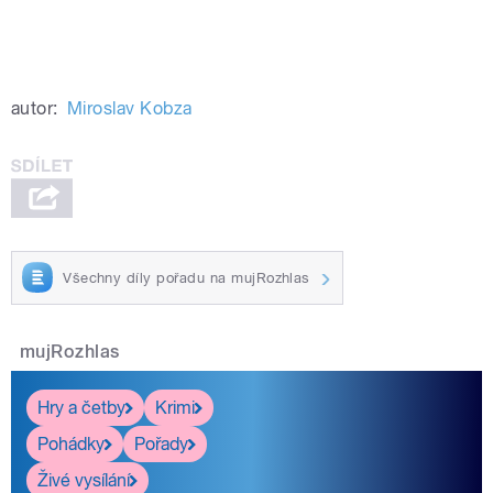
autor:
Miroslav Kobza
Všechny díly pořadu na mujRozhlas
mujRozhlas
Hry a četby
Krimi
Pohádky
Pořady
Živé vysílání