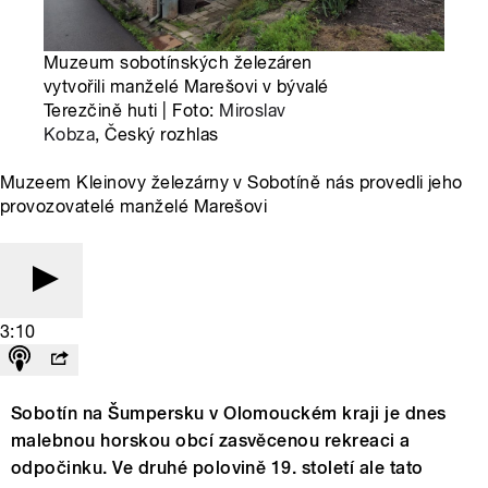
Muzeum sobotínských železáren
vytvořili manželé Marešovi v bývalé
Terezčině huti | Foto:
Miroslav
Kobza
, Český rozhlas
Muzeem Kleinovy železárny v Sobotíně nás provedli jeho
provozovatelé manželé Marešovi
3:10
Sobotín na Šumpersku v Olomouckém kraji je dnes
malebnou horskou obcí zasvěcenou rekreaci a
odpočinku. Ve druhé polovině 19. století ale tato