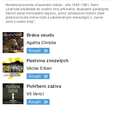
Románová kronika ztraceného města - léta 1945–1961. Karin
Lednická předkládá do značné míry převratný, dosavadní paradigma
měnící obraz hornického regionu, jehož zahlazenou historii stále
překrývá tlustá vrstva mýtů a zakořeněných stereotypů o „černé
zemi a rudém kraji“.
Brána osudu
Agatha Christie
Koupit
Pastvina zmizelých
Václav Erben
Koupit
Pohřbeni zaživa
Vít Vencl
Koupit