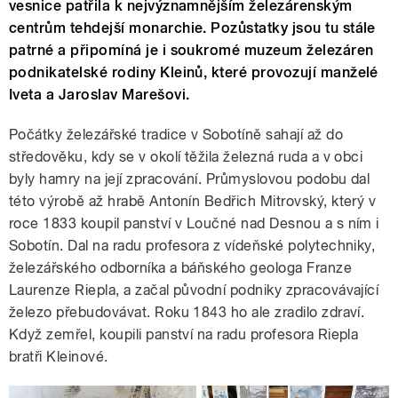
vesnice patřila k nejvýznamnějším železárenským
centrům tehdejší monarchie. Pozůstatky jsou tu stále
patrné a připomíná je i soukromé muzeum železáren
podnikatelské rodiny Kleinů, které provozují manželé
Iveta a Jaroslav Marešovi.
Počátky železářské tradice v Sobotíně sahají až do
středověku, kdy se v okolí těžila železná ruda a v obci
byly hamry na její zpracování. Průmyslovou podobu dal
této výrobě až hrabě Antonín Bedřich Mitrovský, který v
roce 1833 koupil panství v Loučné nad Desnou a s ním i
Sobotín. Dal na radu profesora z vídeňské polytechniky,
železářského odborníka a báňského geologa Franze
Laurenze Riepla, a začal původní podniky zpracovávající
železo přebudovávat. Roku 1843 ho ale zradilo zdraví.
Když zemřel, koupili panství na radu profesora Riepla
bratři Kleinové.