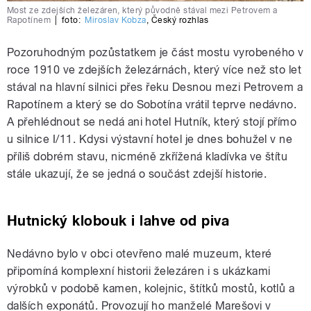
Most ze zdejších železáren, který původně stával mezi Petrovem a
Rapotínem
|
foto:
Miroslav Kobza
,
Český rozhlas
Pozoruhodným pozůstatkem je část mostu vyrobeného v
roce 1910 ve zdejších železárnách, který více než sto let
stával na hlavní silnici přes řeku Desnou mezi Petrovem a
Rapotínem a který se do Sobotína vrátil teprve nedávno.
A přehlédnout se nedá ani hotel Hutník, který stojí přímo
u silnice I/11. Kdysi výstavní hotel je dnes bohužel v ne
příliš dobrém stavu, nicméně zkřížená kladívka ve štítu
stále ukazují, že se jedná o součást zdejší historie.
Hutnický klobouk i lahve od piva
Nedávno bylo v obci otevřeno malé muzeum, které
připomíná komplexní historii železáren i s ukázkami
výrobků v podobě kamen, kolejnic, štítků mostů, kotlů a
dalších exponátů. Provozují ho manželé Marešovi v