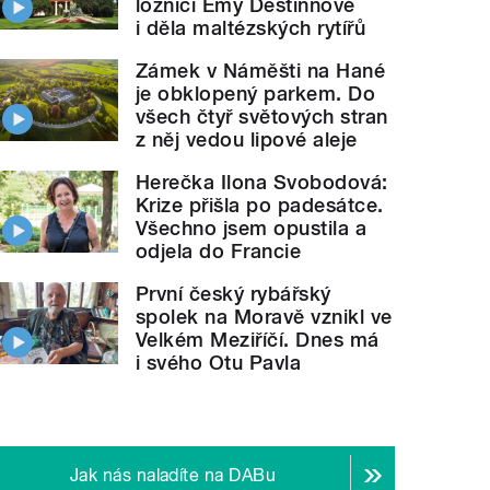
ložnici Emy Destinnové
i děla maltézských rytířů
Zámek v Náměšti na Hané
je obklopený parkem. Do
všech čtyř světových stran
z něj vedou lipové aleje
Herečka Ilona Svobodová:
Krize přišla po padesátce.
Všechno jsem opustila a
odjela do Francie
První český rybářský
spolek na Moravě vznikl ve
Velkém Meziříčí. Dnes má
i svého Otu Pavla
Jak nás naladíte na DABu