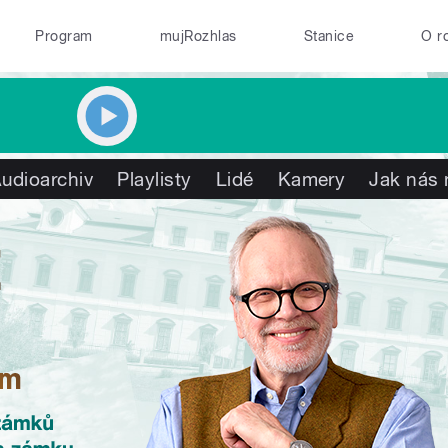
Program
mujRozhlas
Stanice
O r
udioarchiv
Playlisty
Lidé
Kamery
Jak nás 