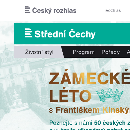
Přejít k hlavnímu obsahu
iRozhlas
Životní styl
Program
Pořady
A