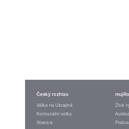
Český rozhlas
mujRo
Válka na Ukrajině
Živé v
Komunální volby
Audioa
Stanice
Podca