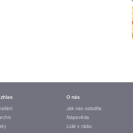
zhlas
O nás
ysílání
Jak nás naladíte
rchiv
Nápověda
sty
Lidé v rádiu