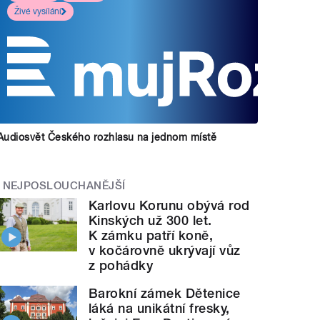
Živé vysílání
Audiosvět Českého rozhlasu na jednom místě
NEJPOSLOUCHANĚJŠÍ
Karlovu Korunu obývá rod
Kinských už 300 let.
K zámku patří koně,
v kočárovně ukrývají vůz
z pohádky
Barokní zámek Dětenice
láká na unikátní fresky,