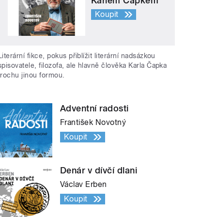
Karlem Čapkem
Koupit
Literární fikce, pokus přiblížit literární nadsázkou
spisovatele, filozofa, ale hlavně člověka Karla Čapka
trochu jinou formou.
Adventní radosti
František Novotný
Koupit
Denár v dívčí dlani
Václav Erben
Koupit