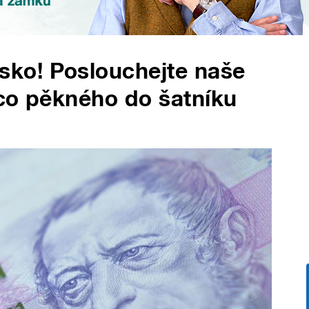
ko! Poslouchejte naše
ěco pěkného do šatníku