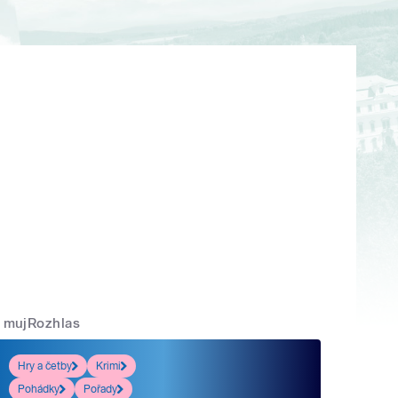
mujRozhlas
Hry a četby
Krimi
Pohádky
Pořady