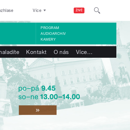
ozhlase
Více
ŽIVĚ
PROGRAM
AUDIOARCHIV
KAMERY
naladíte
Kontakt
O nás
Více
…