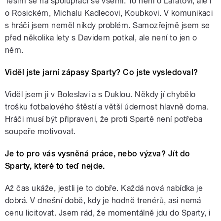
Těším se na spolupráci se všemi. To není o Lafatovi, ale i
o Rosickém, Michalu Kadlecovi, Koubkovi. V komunikaci
s hráči jsem neměl nikdy problém. Samozřejmě jsem se
před několika lety s Davidem potkal, ale není to jen o
něm.
Viděl jste jarní zápasy Sparty? Co jste vysledoval?
Viděl jsem ji v Boleslavi a s Duklou. Někdy jí chybělo
trošku fotbalového štěstí a větší údernost hlavně doma.
Hráči musí být připraveni, že proti Spartě není potřeba
soupeře motivovat.
Je to pro vás vysněná práce, nebo výzva? Jít do
Sparty, které to teď nejde.
Až čas ukáže, jestli je to dobře. Každá nová nabídka je
dobrá. V dnešní době, kdy je hodně trenérů, asi nemá
cenu licitovat. Jsem rád, že momentálně jdu do Sparty, i