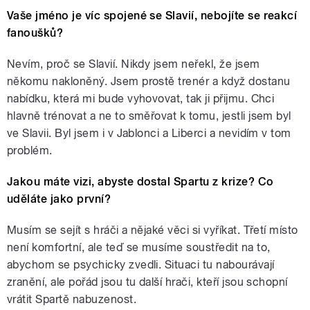
Vaše jméno je víc spojené se Slavií, nebojíte se reakcí
fanoušků?
Nevím, proč se Slavií. Nikdy jsem neřekl, že jsem
někomu nakloněný. Jsem prostě trenér a když dostanu
nabídku, která mi bude vyhovovat, tak ji přijmu. Chci
hlavně trénovat a ne to směřovat k tomu, jestli jsem byl
ve Slavii. Byl jsem i v Jablonci a Liberci a nevidím v tom
problém.
Jakou máte vizi, abyste dostal Spartu z krize? Co
uděláte jako první?
Musím se sejít s hráči a nějaké věci si vyříkat. Třetí místo
není komfortní, ale teď se musíme soustředit na to,
abychom se psychicky zvedli. Situaci tu nabourávají
zranění, ale pořád jsou tu další hrači, kteří jsou schopní
vrátit Spartě nabuzenost.