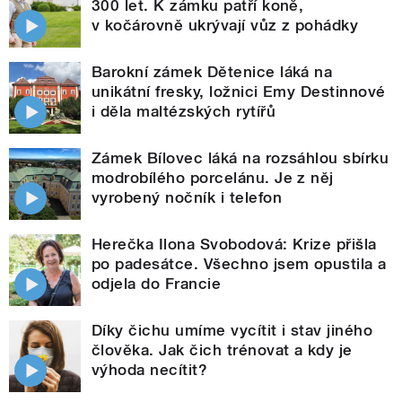
300 let. K zámku patří koně,
v kočárovně ukrývají vůz z pohádky
Barokní zámek Dětenice láká na
unikátní fresky, ložnici Emy Destinnové
i děla maltézských rytířů
Zámek Bílovec láká na rozsáhlou sbírku
modrobílého porcelánu. Je z něj
vyrobený nočník i telefon
Herečka Ilona Svobodová: Krize přišla
po padesátce. Všechno jsem opustila a
odjela do Francie
Díky čichu umíme vycítit i stav jiného
člověka. Jak čich trénovat a kdy je
výhoda necítit?