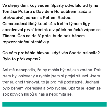
Ve stejný den, kdy vedení Sparty odvolalo od týmu
Tomáše Požára s Davidem Holoubkem, začala
překvapivě jednání s Petrem Radou.
Osmapadesátiletý kouč už s třetím týmem ligy
absolvoval první trénink a v pátek ho čeká zápas se
Zlínem. Čas na další práci bude pak během
repzezentační přestávky.
Co vám proběhlo hlavou, když vás Sparta oslovila?
Bylo to překvapení?
Ani mě nenapadlo, že by mohla být nějaká změna. Pak
jsem byl oslovený a rychle jsem si projel situaci. Jsem
trenér, chci trénovat, to je pro mě podstatné. Jednání
bylo během včerejška a bylo rychlé. Sparta je jeden ze
špičkových klubů u nás a neodmítá se.