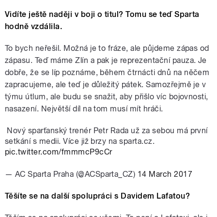
Vidíte ještě naději v boji o titul? Tomu se teď Sparta
hodně vzdálila.
To bych neřešil. Možná je to fráze, ale půjdeme zápas od
zápasu. Teď máme Zlín a pak je reprezentační pauza. Je
dobře, že se líp poznáme, během čtrnácti dnů na něčem
zapracujeme, ale teď je důležitý pátek. Samozřejmě je v
týmu útlum, ale budu se snažit, aby přišlo víc bojovnosti,
nasazení. Největší díl na tom musí mít hráči.
Nový sparťanský trenér Petr Rada už za sebou má první
setkání s medii. Více již brzy na sparta.cz.
pic.twitter.com/fmmmcP9cCr
— AC Sparta Praha (@ACSparta_CZ)
14 March 2017
Těšíte se na další spolupráci s Davidem Lafatou?