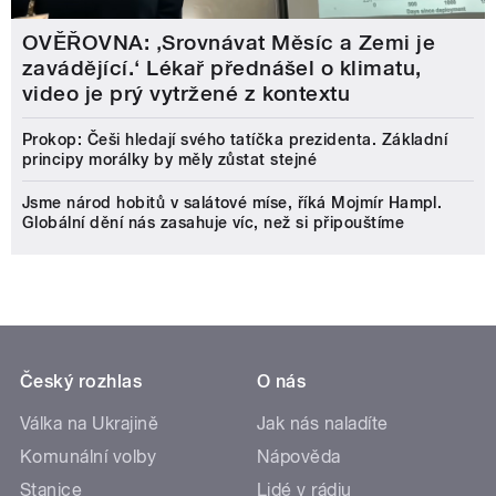
OVĚŘOVNA: ‚Srovnávat Měsíc a Zemi je
zavádějící.‘ Lékař přednášel o klimatu,
video je prý vytržené z kontextu
Prokop: Češi hledají svého tatíčka prezidenta. Základní
principy morálky by měly zůstat stejné
Jsme národ hobitů v salátové míse, říká Mojmír Hampl.
Globální dění nás zasahuje víc, než si připouštíme
Český rozhlas
O nás
Válka na Ukrajině
Jak nás naladíte
Komunální volby
Nápověda
Stanice
Lidé v rádiu