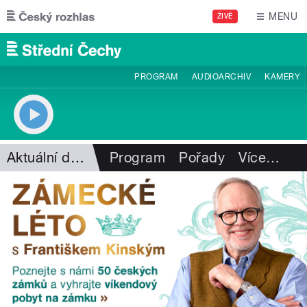
Přejít k hlavnímu obsahu
MENU
ŽIVĚ
PROGRAM
AUDIOARCHIV
KAMERY
Aktuální dění
Program
Pořady
Více
…