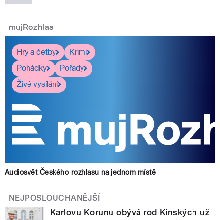
mujRozhlas
Hry a četby
Krimi
Pohádky
Pořady
Živé vysílání
Audiosvět Českého rozhlasu na jednom místě
NEJPOSLOUCHANĚJŠÍ
Karlovu Korunu obývá rod Kinských už