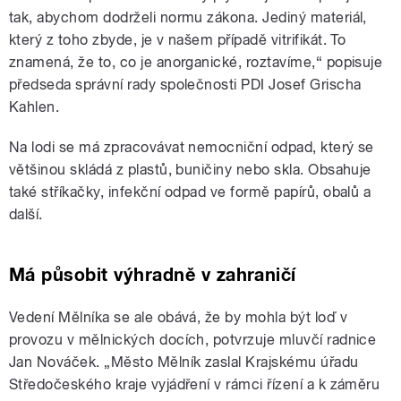
tak, abychom dodrželi normu zákona. Jediný materiál,
který z toho zbyde, je v našem případě vitrifikát. To
znamená, že to, co je anorganické, roztavíme,“ popisuje
předseda správní rady společnosti PDI Josef Grischa
Kahlen.
Na lodi se má zpracovávat nemocniční odpad, který se
většinou skládá z plastů, buničiny nebo skla. Obsahuje
také stříkačky, infekční odpad ve formě papírů, obalů a
další.
Má působit výhradně v zahraničí
Vedení Mělníka se ale obává, že by mohla být loď v
provozu v mělnických docích, potvrzuje mluvčí radnice
Jan Nováček. „Město Mělník zaslal Krajskému úřadu
Středočeského kraje vyjádření v rámci řízení a k záměru