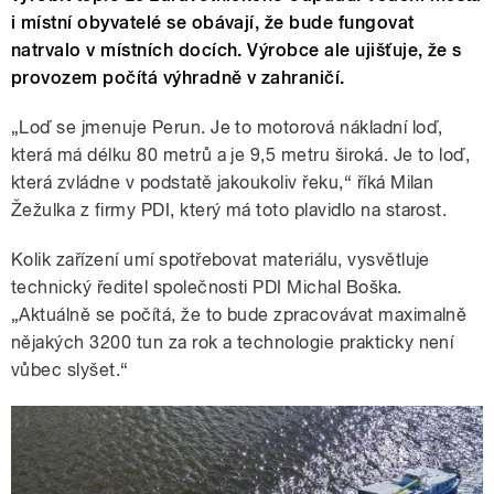
i místní obyvatelé se obávají, že bude fungovat
natrvalo v místních docích. Výrobce ale ujišťuje, že s
provozem počítá výhradně v zahraničí.
„Loď se jmenuje Perun. Je to motorová nákladní loď,
která má délku 80 metrů a je 9,5 metru široká. Je to loď,
která zvládne v podstatě jakoukoliv řeku,“ říká Milan
Žežulka z firmy PDI, který má toto plavidlo na starost.
Kolik zařízení umí spotřebovat materiálu, vysvětluje
technický ředitel společnosti PDI Michal Boška.
„Aktuálně se počítá, že to bude zpracovávat maximalně
nějakých 3200 tun za rok a technologie prakticky není
vůbec slyšet.“