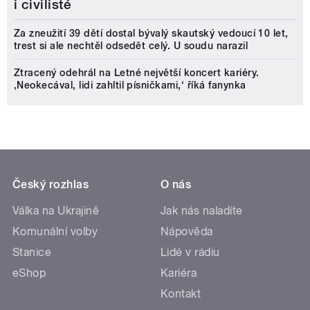
i civilisté
Za zneužití 39 dětí dostal bývalý skautský vedoucí 10 let,
trest si ale nechtěl odsedět celý. U soudu narazil
Ztracený odehrál na Letné největší koncert kariéry.
‚Neokecával, lidi zahltil písničkami,‘ říká fanynka
Český rozhlas
O nás
Válka na Ukrajině
Jak nás naladíte
Komunální volby
Nápověda
Stanice
Lidé v rádiu
eShop
Kariéra
Kontakt