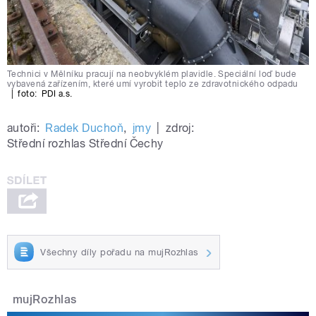
Technici v Mělníku pracují na neobvyklém plavidle. Speciální loď bude
vybavená zařízením, které umí vyrobit teplo ze zdravotnického odpadu
|
foto:
PDI a.s.
autoři:
Radek Duchoň
,
jmy
|
zdroj:
Střední rozhlas Střední Čechy
Všechny díly pořadu na mujRozhlas
mujRozhlas