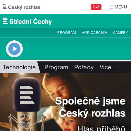
Přejít k hlavnímu obsahu
MENU
ŽIVĚ
PROGRAM
AUDIOARCHIV
KAMERY
Technologie
Program
Pořady
Více
…