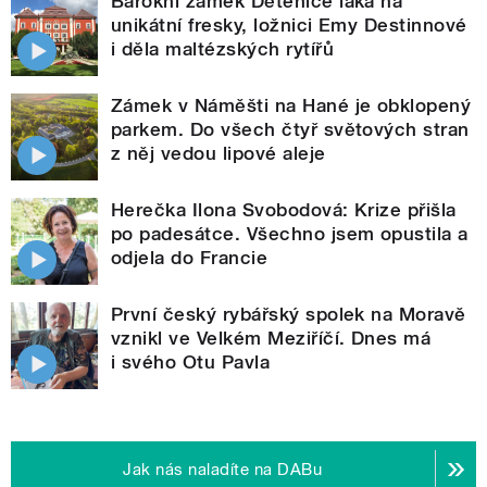
Barokní zámek Dětenice láká na
unikátní fresky, ložnici Emy Destinnové
i děla maltézských rytířů
Zámek v Náměšti na Hané je obklopený
parkem. Do všech čtyř světových stran
z něj vedou lipové aleje
Herečka Ilona Svobodová: Krize přišla
po padesátce. Všechno jsem opustila a
odjela do Francie
První český rybářský spolek na Moravě
vznikl ve Velkém Meziříčí. Dnes má
i svého Otu Pavla
Jak nás naladíte na DABu