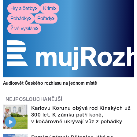
Hry a četby
Krimi
Pohádky
Pořady
Živé vysílání
Audiosvět Českého rozhlasu na jednom místě
NEJPOSLOUCHANĚJŠÍ
Karlovu Korunu obývá rod Kinských už
300 let. K zámku patří koně,
v kočárovně ukrývají vůz z pohádky