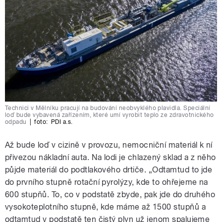
Technici v Mělníku pracují na budování neobvyklého plavidla. Speciální
loď bude vybavená zařízením, které umí vyrobit teplo ze zdravotnického
odpadu
|
foto:
PDI a.s.
Až bude loď v cizině v provozu, nemocniční materiál k ní
přivezou nákladní auta. Na lodi je chlazený sklad a z něho
půjde materiál do podtlakového drtiče. „Odtamtud to jde
do prvního stupně rotační pyrolýzy, kde to ohřejeme na
600 stupňů. To, co v podstatě zbyde, pak jde do druhého
vysokoteplotního stupně, kde máme až 1500 stupňů a
odtamtud v podstatě ten čistý plyn už jenom spalujeme