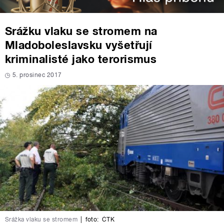
Srážku vlaku se stromem na
Mladoboleslavsku vyšetřují
kriminalisté jako terorismus
5. prosinec 2017
Srážka vlaku se stromem
|
foto:
ČTK