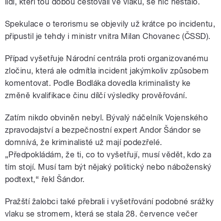
lidí, kteří tou dobou cestovali ve vlaku, se nic nestalo.
Spekulace o terorismu se objevily už krátce po incidentu,
připustil je tehdy i ministr vnitra Milan Chovanec (ČSSD).
Případ vyšetřuje Národní centrála proti organizovanému
zločinu, která ale odmítla incident jakýmkoliv způsobem
komentovat. Podle Bodláka dovedla kriminalisty ke
změně kvalifikace činu dílčí výsledky prověřování.
Zatím nikdo obviněn nebyl. Bývalý náčelník Vojenského
zpravodajství a bezpečnostní expert Andor Šándor se
domnívá, že kriminalisté už mají podezřelé.
„Předpokládám, že ti, co to vyšetřují, musí vědět, kdo za
tím stojí. Musí tam být nějaký politický nebo náboženský
podtext,“ řekl Šándor.
Pražští žalobci také přebrali i vyšetřování podobné srážky
vlaku se stromem, která se stala 28. července večer