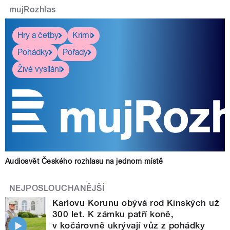
mujRozhlas
Hry a četby
Krimi
Pohádky
Pořady
Živé vysílání
Audiosvět Českého rozhlasu na jednom místě
NEJPOSLOUCHANĚJŠÍ
Karlovu Korunu obývá rod Kinských už
300 let. K zámku patří koně,
v kočárovně ukrývají vůz z pohádky