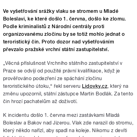
Ve vyšetřování srážky vlaku se stromem u Mladé
Boleslavi, ke které došlo 1. června, došlo ke zlomu.
Podle kriminalistů z Národní centrály proti
organizovanému zločinu by se totiž mohlo jednat o
teroristický čin. Proto dozor nad vyšetřováním
převzalo pražské vrchní státní zastupitelství.
„Věcná příslušnost Vrchního státního zastupitelství v
Praze se odvíjí od použité právní kvalifikace, když je
prověřováno podezření ze spáchání zločinu
teroristického útoku,“ řekl serveru
Lidovky.cz
, který na
změnu upozornil, státní zástupce Martin Bodlák. Za tento
čin hrozí pachatelům až doživotí.
K incidentu došlo 1. června mezi zastávkami Mladá
Boleslav a Bakov nad Jizerou. Vlak zde narazil do stromu,
který někdo nařízl, aby spadl na koleje. Nikomu z devíti