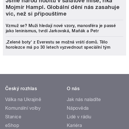
Jsme národ hobitů v salátové míse, říká
Mojmír Hampl. Globální dění nás zasahuje
víc, než si připouštíme
Vzmuž se? Muži hledají nové vzory, manosféra je passé
jako leninismus, tvrdí Jarkovská, Maňák a Petr
‚Zelené boty‘ z Everestu se možná vrátí domů. Tělo
horolezce má po 30 letech vyzvednout speciální tým
Český rozhlas
O nás
Válka na Ukrajině
Jak nás naladíte
Komunální volby
Nápověda
Stanice
Lidé v rádiu
eShop
Kariéra