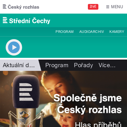
Přejít k hlavnímu obsahu
MENU
ŽIVĚ
PROGRAM
AUDIOARCHIV
KAMERY
Aktuální dění
Program
Pořady
Více
…