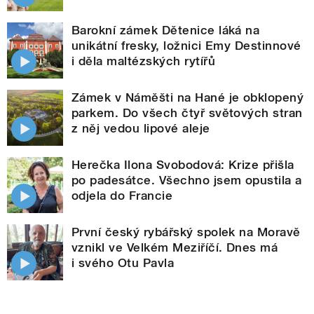
Barokní zámek Dětenice láká na
unikátní fresky, ložnici Emy Destinnové
i děla maltézských rytířů
Zámek v Náměšti na Hané je obklopený
parkem. Do všech čtyř světových stran
z něj vedou lipové aleje
Herečka Ilona Svobodová: Krize přišla
po padesátce. Všechno jsem opustila a
odjela do Francie
První český rybářský spolek na Moravě
vznikl ve Velkém Meziříčí. Dnes má
i svého Otu Pavla