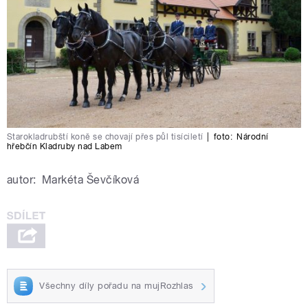
Starokladrubští koně se chovají přes půl tisíciletí
|
foto:
Národní
hřebčín Kladruby nad Labem
autor:
Markéta Ševčíková
Všechny díly pořadu na mujRozhlas