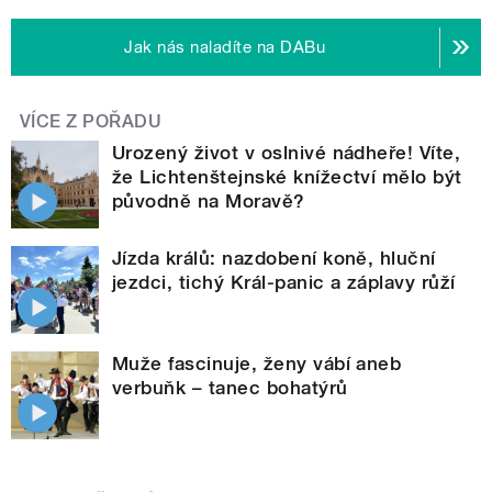
Jak nás naladíte na DABu
VÍCE Z POŘADU
Urozený život v oslnivé nádheře! Víte,
že Lichtenštejnské knížectví mělo být
původně na Moravě?
Jízda králů: nazdobení koně, hluční
jezdci, tichý Král-panic a záplavy růží
Muže fascinuje, ženy vábí aneb
verbuňk – tanec bohatýrů