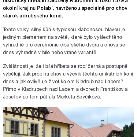
historický hřebčín založený Rudolfem II. roku 1579 a
okolní krajinu Polabí, navrženou speciálně pro chov
starokladrubského koně.
Tento velký, silný kůň s typickou klabonosou hlavou je
jediným plemenem na světě, které bylo vyšlechtěno
výhradně pro ceremonie císařského dvora a chová se
dnes výhradně v bílé nebo vrané variantě.
Zvláštností je, že i bílá hříbata se rodí černá a postupně
vybělují. Jak probíhá chov a výcvik těchto unikátních koní
dnes a jak ovlivňuje život kolem Kladrub nad Labem?
Přímo v Kladrubech nad Labem a dvorech Františkov a
Josefov po tom pátrala Markéta Ševčíková.