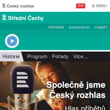
Přejít k hlavnímu obsahu
MENU
ŽIVĚ
PROGRAM
AUDIOARCHIV
KAMERY
Historie
Program
Pořady
Více
…