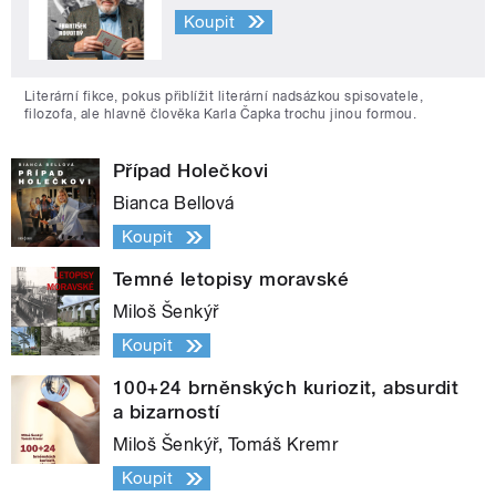
Koupit
Literární fikce, pokus přiblížit literární nadsázkou spisovatele,
filozofa, ale hlavně člověka Karla Čapka trochu jinou formou.
Případ Holečkovi
Bianca Bellová
Koupit
Temné letopisy moravské
Miloš Šenkýř
Koupit
100+24 brněnských kuriozit, absurdit
a bizarností
Miloš Šenkýř, Tomáš Kremr
Koupit