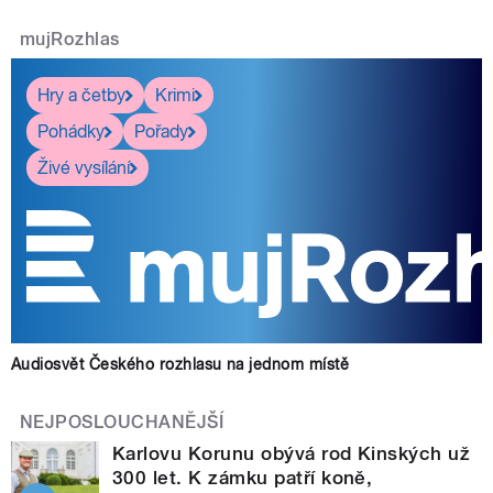
mujRozhlas
Hry a četby
Krimi
Pohádky
Pořady
Živé vysílání
Audiosvět Českého rozhlasu na jednom místě
NEJPOSLOUCHANĚJŠÍ
Karlovu Korunu obývá rod Kinských už
300 let. K zámku patří koně,