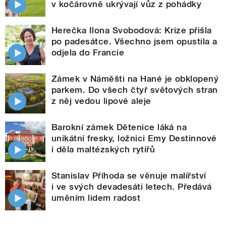
v kočárovně ukrývají vůz z pohádky
Herečka Ilona Svobodová: Krize přišla
po padesátce. Všechno jsem opustila a
odjela do Francie
Zámek v Náměšti na Hané je obklopený
parkem. Do všech čtyř světových stran
z něj vedou lipové aleje
Barokní zámek Dětenice láká na
unikátní fresky, ložnici Emy Destinnové
i děla maltézských rytířů
Stanislav Příhoda se věnuje malířství
i ve svých devadesáti letech. Předává
uměním lidem radost