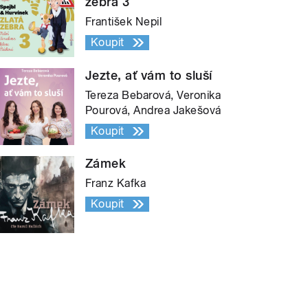
zebra 3
František Nepil
Koupit
Jezte, ať vám to sluší
Tereza Bebarová, Veronika
Pourová, Andrea Jakešová
Koupit
Zámek
Franz Kafka
Koupit