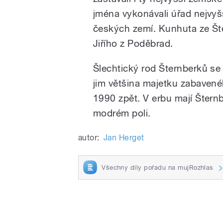
jména vykonávali úřad nejvyšš
českých zemí. Kunhuta ze Šte
Jiřího z Poděbrad.
Šlechtický rod Šternberků se 
jim většina majetku zabavené
1990 zpět. V erbu mají Štern
modrém poli.
autor:
Jan Herget
Všechny díly pořadu na mujRozhlas