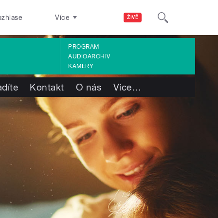
ozhlase
Více
ŽIVĚ
PROGRAM
AUDIOARCHIV
KAMERY
adíte
Kontakt
O nás
Více
…