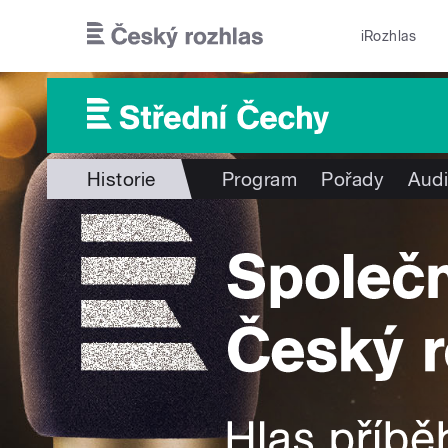
Přejít k hlavnímu obsahu
iRozhlas
Historie
Program
Pořady
Audi