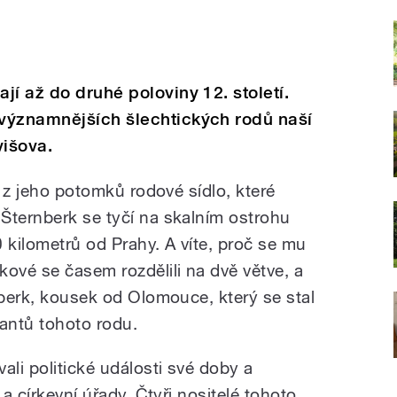
í až do druhé poloviny 12. století.
významnějších šlechtických rodů naší
višova.
n z jeho potomků rodové sídlo, které
Šternberk se tyčí na skalním ostrohu
kilometrů od Prahy. A víte, proč se mu
kové se časem rozdělili na dvě větve, a
nberk, kousek od Olomouce, který se stal
antů tohoto rodu.
ali politické události své doby a
 a církevní úřady. Čtyři nositelé tohoto