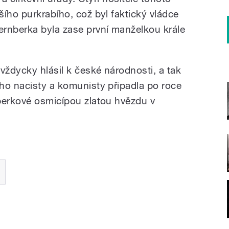
ího purkrabího, což byl faktický vládce
rnberka byla zase první manželkou krále
vždycky hlásil k české národnosti, a tak
ho nacisty a komunisty připadla po roce
berkové osmicípou zlatou hvězdu v