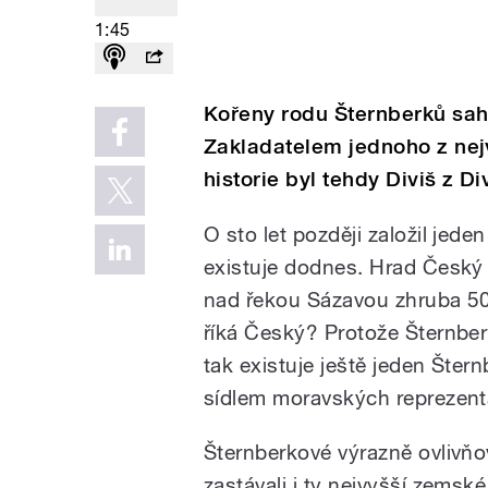
1:45
Kořeny rodu Šternberků sahaj
Zakladatelem jednoho z nej
historie byl tehdy Diviš z Di
O sto let později založil jede
existuje dodnes. Hrad Český 
nad řekou Sázavou zhruba 50 
říká Český? Protože Šternber
tak existuje ještě jeden Šter
sídlem moravských reprezent
Šternberkové výrazně ovlivňov
zastávali i ty nejvyšší zemské