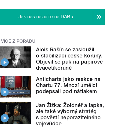
Jak nás naladíte na DABu
VÍCE Z POŘADU
Alois Rašín se zasloužil
o stabilizaci české koruny.
Objevil se pak na papírové
dvacetikoruně
Anticharta jako reakce na
Chartu 77. Mnozí umělci
podepsali pod nátlakem
Jan Žižka: Žoldnéř a lapka,
ale také výborný stratég
s pověstí neporazitelného
vojevůdce