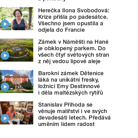
Herečka Ilona Svobodová:
Krize přišla po padesátce.
Všechno jsem opustila a
odjela do Francie
Zámek v Náměšti na Hané
je obklopený parkem. Do
všech čtyř světových stran
z něj vedou lipové aleje
Barokní zámek Dětenice
láká na unikátní fresky,
ložnici Emy Destinnové
i děla maltézských rytířů
Stanislav Příhoda se
věnuje malířství i ve svých
devadesáti letech. Předává
uměním lidem radost