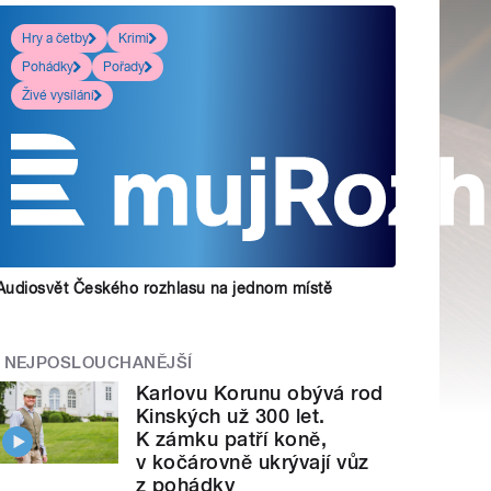
Hry a četby
Krimi
Pohádky
Pořady
Živé vysílání
Audiosvět Českého rozhlasu na jednom místě
NEJPOSLOUCHANĚJŠÍ
Karlovu Korunu obývá rod
Kinských už 300 let.
K zámku patří koně,
v kočárovně ukrývají vůz
z pohádky