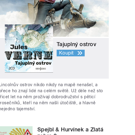
Tajuplný ostrov
Koupit
Lincolnův ostrov nikdo nikdy na mapě nenašel, a
přece ho znají lidé na celém světě. Už déle než sto
třicet let na něm prožívají dobrodružství s pěticí
trosečníků, kteří na něm našli útočiště, a hlavně
nejedno tajemství.
Spejbl & Hurvínek a Zlatá