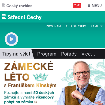
Přejít k hlavnímu obsahu
MENU
ŽIVĚ
PROGRAM
AUDIOARCHIV
KAMERY
Tipy na výlet
Program
Pořady
Více
…