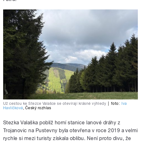
Už cestou ke Stezce Valašce se otevírají krásné výhledy
|
foto:
Iva
Havlíčková
,
Český rozhlas
Stezka Valaška poblíž horní stanice lanové dráhy z
Trojanovic na Pustevny byla otevřena v roce 2019 a velmi
rychle si mezi turisty získala oblibu. Není proto divu, že