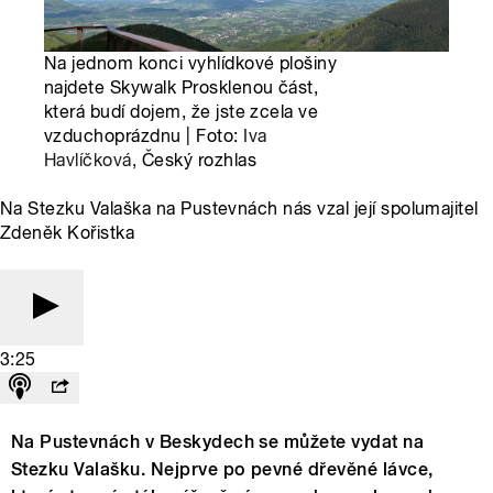
Na jednom konci vyhlídkové plošiny
najdete Skywalk Prosklenou část,
která budí dojem, že jste zcela ve
vzduchoprázdnu | Foto:
Iva
Havlíčková
, Český rozhlas
Na Stezku Valaška na Pustevnách nás vzal její spolumajitel
Zdeněk Kořistka
3:25
Na Pustevnách v Beskydech se můžete vydat na
Stezku Valašku. Nejprve po pevné dřevěné lávce,