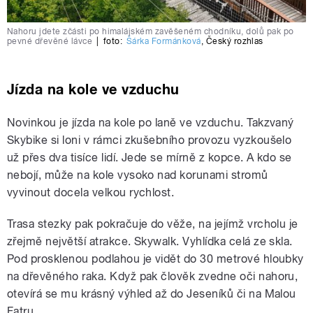
Nahoru jdete zčásti po himalájském zavěšeném chodníku, dolů pak po
pevné dřevěné lávce
|
foto:
Šárka Formánková
,
Český rozhlas
Jízda na kole ve vzduchu
Novinkou je jízda na kole po laně ve vzduchu. Takzvaný
Skybike si loni v rámci zkušebního provozu vyzkoušelo
už přes dva tisíce lidí. Jede se mírně z kopce. A kdo se
nebojí, může na kole vysoko nad korunami stromů
vyvinout docela velkou rychlost.
Trasa stezky pak pokračuje do věže, na jejímž vrcholu je
zřejmě největší atrakce. Skywalk. Vyhlídka celá ze skla.
Pod prosklenou podlahou je vidět do 30 metrové hloubky
na dřevěného raka. Když pak člověk zvedne oči nahoru,
otevírá se mu krásný výhled až do Jeseníků či na Malou
Fatru.