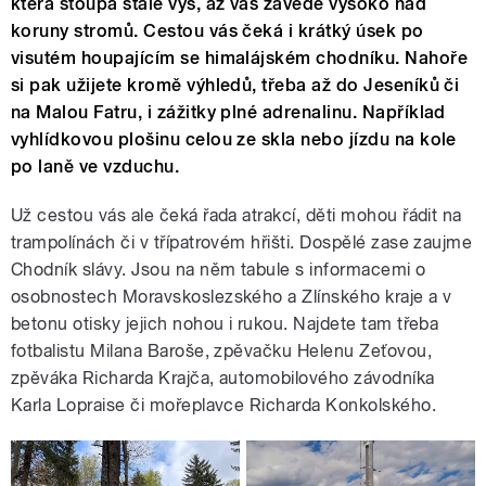
která stoupá stále výš, až vás zavede vysoko nad
koruny stromů. Cestou vás čeká i krátký úsek po
visutém houpajícím se himalájském chodníku. Nahoře
si pak užijete kromě výhledů, třeba až do Jeseníků či
na Malou Fatru, i zážitky plné adrenalinu. Například
vyhlídkovou plošinu celou ze skla nebo jízdu na kole
po laně ve vzduchu.
Už cestou vás ale čeká řada atrakcí, děti mohou řádit na
trampolínách či v třípatrovém hřišti. Dospělé zase zaujme
Chodník slávy. Jsou na něm tabule s informacemi o
osobnostech Moravskoslezského a Zlínského kraje a v
betonu otisky jejich nohou i rukou. Najdete tam třeba
fotbalistu Milana Baroše, zpěvačku Helenu Zeťovou,
zpěváka Richarda Krajča, automobilového závodníka
Karla Lopraise či mořeplavce Richarda Konkolského.