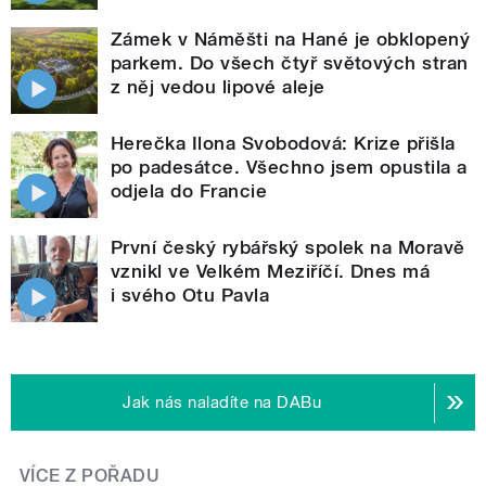
Zámek v Náměšti na Hané je obklopený
parkem. Do všech čtyř světových stran
z něj vedou lipové aleje
Herečka Ilona Svobodová: Krize přišla
po padesátce. Všechno jsem opustila a
odjela do Francie
První český rybářský spolek na Moravě
vznikl ve Velkém Meziříčí. Dnes má
i svého Otu Pavla
Jak nás naladíte na DABu
VÍCE Z POŘADU