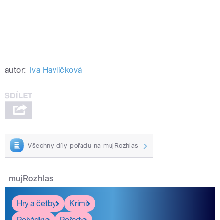
autor:
Iva Havlíčková
Všechny díly pořadu na mujRozhlas
mujRozhlas
Hry a četby
Krimi
Pohádky
Pořady