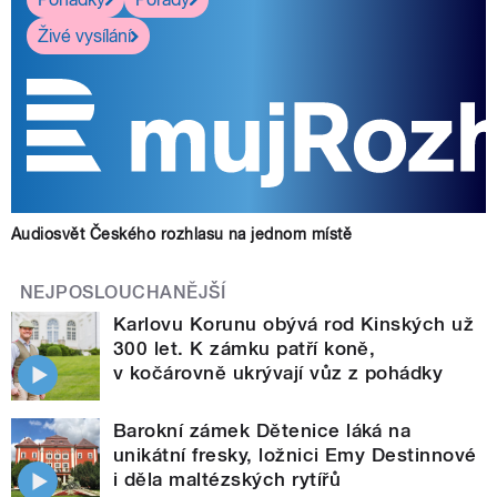
Živé vysílání
Audiosvět Českého rozhlasu na jednom místě
NEJPOSLOUCHANĚJŠÍ
Karlovu Korunu obývá rod Kinských už
300 let. K zámku patří koně,
v kočárovně ukrývají vůz z pohádky
Barokní zámek Dětenice láká na
unikátní fresky, ložnici Emy Destinnové
i děla maltézských rytířů