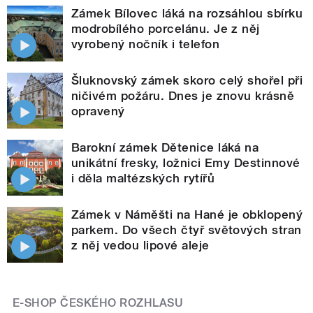
Zámek Bílovec láká na rozsáhlou sbírku
modrobílého porcelánu. Je z něj
vyrobený nočník i telefon
Šluknovský zámek skoro celý shořel při
ničivém požáru. Dnes je znovu krásně
opravený
Barokní zámek Dětenice láká na
unikátní fresky, ložnici Emy Destinnové
i děla maltézských rytířů
Zámek v Náměšti na Hané je obklopený
parkem. Do všech čtyř světových stran
z něj vedou lipové aleje
E-SHOP ČESKÉHO ROZHLASU