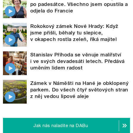
po padesátce. Všechno jsem opustila a
odjela do Francie
Rokokový zámek Nové Hrady: Když
jsme přišli, běhaly tu slepice,
v okapech rostla zeleň, říká majitel
Stanislav Příhoda se věnuje malířství
i ve svých devadesáti letech. Předává
uměním lidem radost
Zámek v Náměšti na Hané je obklopený
parkem. Do všech čtyř světových stran
z něj vedou lipové aleje
Jak nás naladíte na DABu