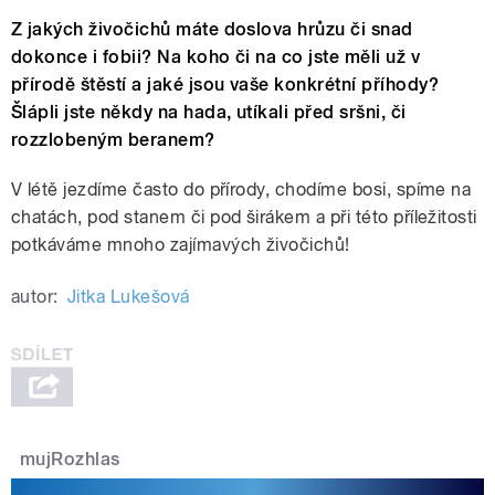
Z jakých živočichů máte doslova hrůzu či snad
dokonce i fobii? Na koho či na co jste měli už v
přírodě štěstí a jaké jsou vaše konkrétní příhody?
Šlápli jste někdy na hada, utíkali před sršni, či
rozzlobeným beranem?
V létě jezdíme často do přírody, chodíme bosi, spíme na
chatách, pod stanem či pod širákem a při této příležitosti
potkáváme mnoho zajímavých živočichů!
autor:
Jitka Lukešová
mujRozhlas