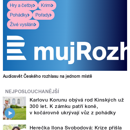
Hry a četby
Krimi
Pohádky
Pořady
Živé vysílání
Audiosvět Českého rozhlasu na jednom místě
NEJPOSLOUCHANĚJŠÍ
Karlovu Korunu obývá rod Kinských už
300 let. K zámku patří koně,
v kočárovně ukrývají vůz z pohádky
Herečka Ilona Svobodová: Krize přišla