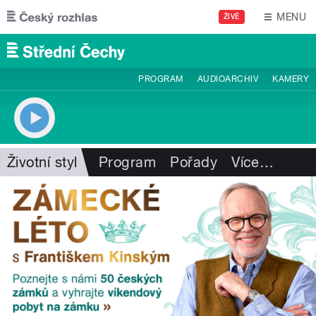
Přejít k hlavnímu obsahu
MENU
ŽIVĚ
PROGRAM
AUDIOARCHIV
KAMERY
Životní styl
Program
Pořady
Více
…