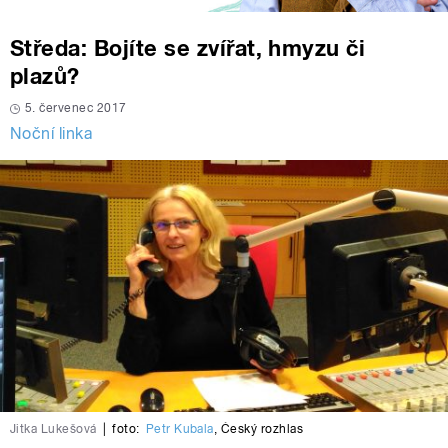
Středa: Bojíte se zvířat, hmyzu či
plazů?
5. červenec 2017
Noční linka
Jitka Lukešová
|
foto:
Petr Kubala
,
Český rozhlas