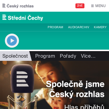
Přejít k hlavnímu obsahu
MENU
ŽIVĚ
PROGRAM
AUDIOARCHIV
KAMERY
Společnost
Program
Pořady
Více
…