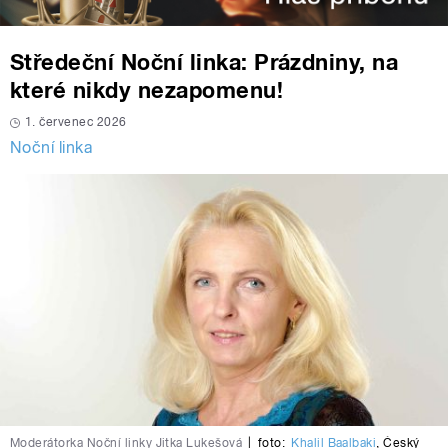
Středeční Noční linka: Prázdniny, na
které nikdy nezapomenu!
1. červenec 2026
Noční linka
Moderátorka Noční linky Jitka Lukešová
|
foto:
Khalil Baalbaki
,
Český