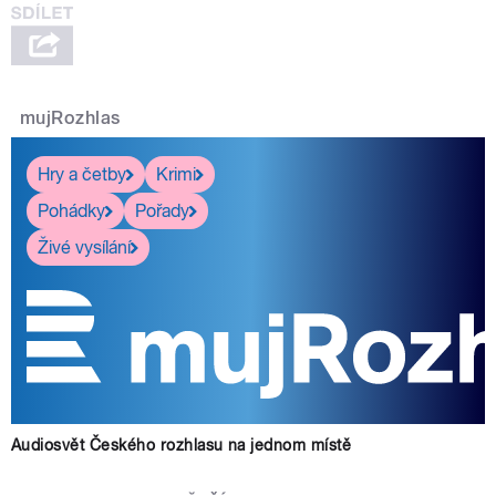
mujRozhlas
Hry a četby
Krimi
Pohádky
Pořady
Živé vysílání
Audiosvět Českého rozhlasu na jednom místě