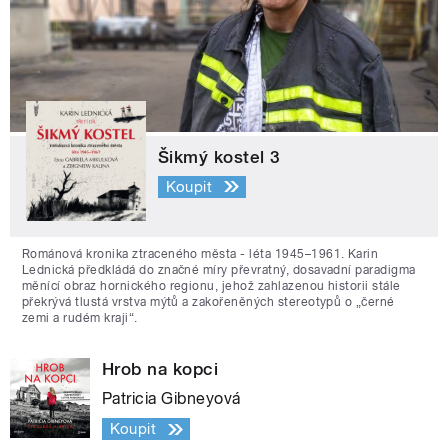
Šikmý kostel 3
Koupit
Románová kronika ztraceného města - léta 1945–1961. Karin
Lednická předkládá do značné míry převratný, dosavadní paradigma
měnící obraz hornického regionu, jehož zahlazenou historii stále
překrývá tlustá vrstva mýtů a zakořeněných stereotypů o „černé
zemi a rudém kraji“.
Hrob na kopci
Patricia Gibneyová
Koupit