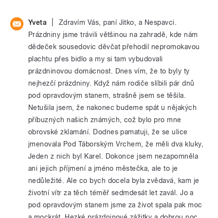
|
Yveta
Zdravím Vás, paní Jitko, a Nespavci.
Prázdniny jsme trávili většinou na zahradě, kde nám
dědeček sousedovic děvčat přehodil nepromokavou
plachtu přes bidlo a my si tam vybudovali
prázdninovou domácnost. Dnes vím, že to byly ty
nejhezčí prázdniny. Když nám rodiče slíbili pár dnů
pod opravdovým stanem, strašně jsem se těšila.
Netušila jsem, že nakonec budeme spát u nějakých
příbuzných našich známých, což bylo pro mne
obrovské zklamání. Dodnes pamatuji, že se ulice
jmenovala Pod Táborským Vrchem, že měli dva kluky,
Jeden z nich byl Karel. Dokonce jsem nezapomněla
ani jejich příjmení a jméno městečka, ale to je
nedůležité. Ale co bych docela byla zvědavá, kam je
životní vítr za těch téměř sedmdesát let zavál. Jo a
pod opravdovým stanem jsme za život spala pak moc
a mockrát. Hezké prázdninové zážitky a dobrou noc.