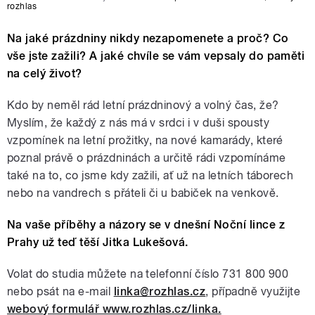
rozhlas
Na jaké prázdniny nikdy nezapomenete a proč? Co
vše jste zažili? A jaké chvíle se vám vepsaly do paměti
na celý život?
Kdo by neměl rád letní prázdninový a volný čas, že?
Myslím, že každý z nás má v srdci i v duši spousty
vzpomínek na letní prožitky, na nové kamarády, které
poznal právě o prázdninách a určitě rádi vzpomínáme
také na to, co jsme kdy zažili, ať už na letních táborech
nebo na vandrech s přáteli či u babiček na venkově.
Na vaše příběhy a názory se v dnešní Noční lince z
Prahy už teď těší Jitka Lukešová.
Volat do studia můžete na telefonní číslo 731 800 900
nebo psát na e-mail
linka@rozhlas.cz
, případně využijte
webový formulář www.rozhlas.cz/linka.