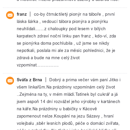
|
franz
co-by čtrnáctiletý pionýr na táboře , první
láska šárka , vedoucí tábora pionýra a pionýrku
neuhlídali.......z chaloupky pod lesem v bílých
karpatech zdraví noční linku pan franz , kdo-ví, zda
se pionýrka doma pochlubila , už jsme se nikdy
nepotkali, poslala mi ale za měsíc pohlednici, že je
zdravá a bude na mne celý život
vzpomínat.................
|
Sváťa z Brna
Dobrý a prima večer vám paní Jitko i
všem linkařům.Na prázdniny vzpomínám celý život
..Zejména na ty, v mém mládí.Tatínek byl cukrář a já
jsem aspoň 14 dní rozvážel jeho výrobky v kartánech
na káře.Na prázdniny u babičky v Kácově
zapomenout nelze.Koupání na jezu Sázavy , hraní
volejbalu ,sběr lesních plodů, péče o domácí zvířata,