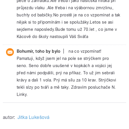
péče o zahrádku.Ale třeba i jako hasičská hlídka při
průjezdu vlaku .Ale třeba i na výábornou zmrzlinu,
buchty od babičky.No prostě je na co vzpomínat a tak
nějak si to připomínám i se spolužáky.Letos se asi
sejdeme naposledy.Bude tomu už 70.let , co jsme v
Kácově do školy nastoupili Váš Sváťa
|
Bohumír, toho by bylo
na co vzpomínat!
Pamatuji, když jsem jel na pole se strýčkem pro
seno. Seno dobře usušené v kopkách a vojáci jej
před námi podpálili, prý na příkaz. To už jim sebrali
krávy a dali 1 vola. Prý má sílu za 10 krav. Strýčkovi
tekli slzy po tváři a mě taky. Zdravím posluchače N.
Linky.
autor:
Jitka Lukešová