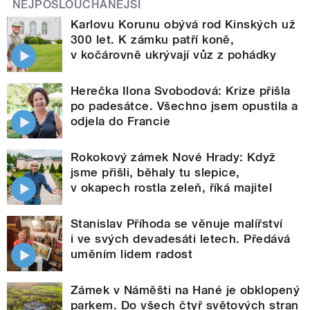
NEJPOSLOUCHANĚJŠÍ
Karlovu Korunu obývá rod Kinských už
300 let. K zámku patří koně,
v kočárovně ukrývají vůz z pohádky
Herečka Ilona Svobodová: Krize přišla
po padesátce. Všechno jsem opustila a
odjela do Francie
Rokokový zámek Nové Hrady: Když
jsme přišli, běhaly tu slepice,
v okapech rostla zeleň, říká majitel
Stanislav Příhoda se věnuje malířství
i ve svých devadesáti letech. Předává
uměním lidem radost
Zámek v Náměšti na Hané je obklopený
parkem. Do všech čtyř světových stran