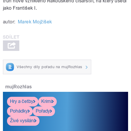
trůn nově vzniklého Rakouského císařství, na který usedl
jako František I.
autor:
Marek Mojžíšek
Všechny díly pořadu na mujRozhlas
mujRozhlas
Hry a četby
Krimi
Pohádky
Pořady
Živé vysílání