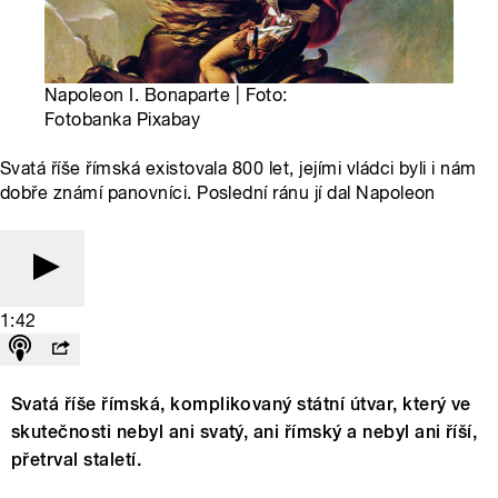
Napoleon I. Bonaparte | Foto:
Fotobanka Pixabay
Svatá říše římská existovala 800 let, jejími vládci byli i nám
dobře známí panovníci. Poslední ránu jí dal Napoleon
1:42
Svatá říše římská, komplikovaný státní útvar, který ve
skutečnosti nebyl ani svatý, ani římský a nebyl ani říší,
přetrval staletí.