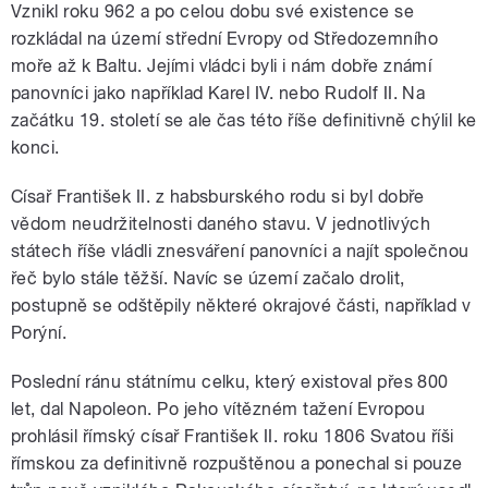
Vznikl roku 962 a po celou dobu své existence se
rozkládal na území střední Evropy od Středozemního
moře až k Baltu. Jejími vládci byli i nám dobře známí
panovníci jako například Karel IV. nebo Rudolf II. Na
začátku 19. století se ale čas této říše definitivně chýlil ke
konci.
Císař František II. z habsburského rodu si byl dobře
vědom neudržitelnosti daného stavu. V jednotlivých
státech říše vládli znesváření panovníci a najít společnou
řeč bylo stále těžší. Navíc se území začalo drolit,
postupně se odštěpily některé okrajové části, například v
Porýní.
Poslední ránu státnímu celku, který existoval přes 800
let, dal Napoleon. Po jeho vítězném tažení Evropou
prohlásil římský císař František II. roku 1806 Svatou říši
římskou za definitivně rozpuštěnou a ponechal si pouze