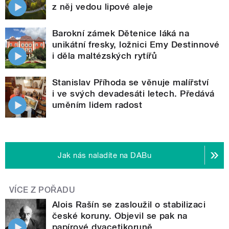
z něj vedou lipové aleje
Barokní zámek Dětenice láká na
unikátní fresky, ložnici Emy Destinnové
i děla maltézských rytířů
Stanislav Příhoda se věnuje malířství
i ve svých devadesáti letech. Předává
uměním lidem radost
Jak nás naladíte na DABu
VÍCE Z POŘADU
Alois Rašín se zasloužil o stabilizaci
české koruny. Objevil se pak na
papírové dvacetikoruně