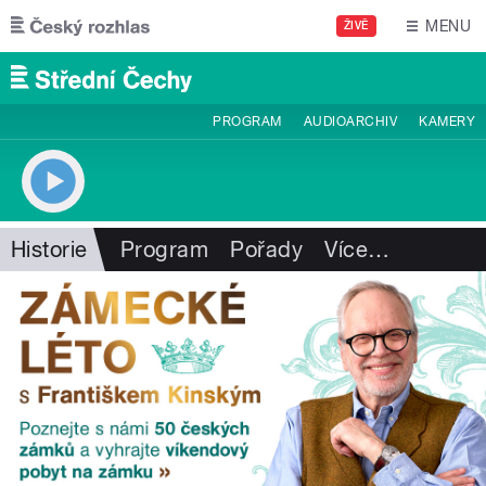
Přejít k hlavnímu obsahu
MENU
ŽIVĚ
PROGRAM
AUDIOARCHIV
KAMERY
Historie
Program
Pořady
Více
…