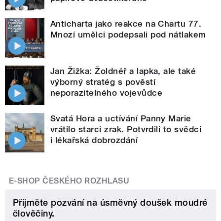
Anticharta jako reakce na Chartu 77.
Mnozí umělci podepsali pod nátlakem
Jan Žižka: Žoldnéř a lapka, ale také
výborný stratég s pověstí
neporazitelného vojevůdce
Svatá Hora a uctívání Panny Marie
vrátilo starci zrak. Potvrdili to svědci
i lékařská dobrozdání
E-SHOP ČESKÉHO ROZHLASU
Přijměte pozvání na úsměvný doušek moudré
člověčiny.