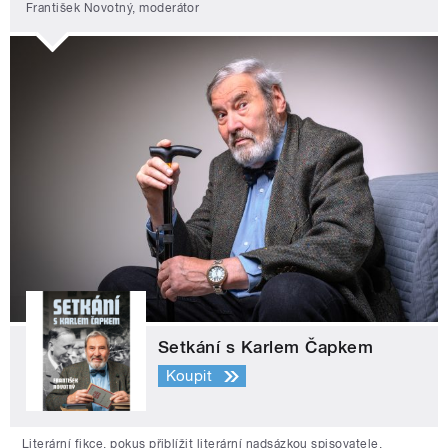
František Novotný, moderátor
Setkání s Karlem Čapkem
Koupit
Literární fikce, pokus přiblížit literární nadsázkou spisovatele,