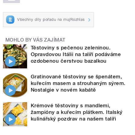
Všechny díly pořadu na mujRozhlas
MOHLO BY VÁS ZAJÍMAT
Těstoviny s pečenou zeleninou.
Opravdovou Itálii na talíři podáváme
ozdobenou čerstvou bazalkou
Gratinované těstoviny se špenátem,
kuřecím masem a strouhaným sýrem.
Nostalgie v novém kabátě
Krémové těstoviny s mandlemi,
žampióny a kuřecím plátkem. Italský
kulinářský pozdrav na našem talíři