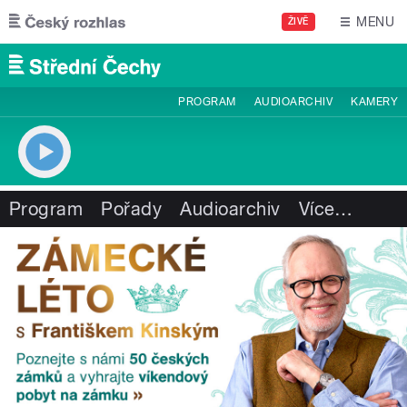
Přejít k hlavnímu obsahu
MENU
ŽIVĚ
PROGRAM
AUDIOARCHIV
KAMERY
Program
Pořady
Audioarchiv
Více
…