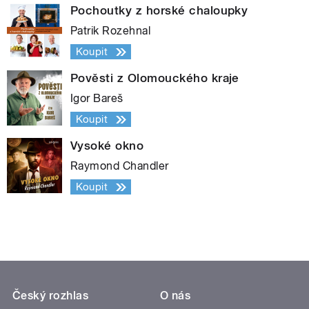
Pochoutky z horské chaloupky
Patrik Rozehnal
Koupit
Pověsti z Olomouckého kraje
Igor Bareš
Koupit
Vysoké okno
Raymond Chandler
Koupit
Český rozhlas
O nás