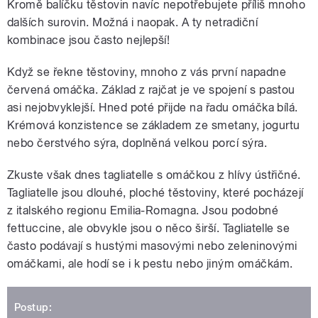
Kromě balíčku těstovin navíc nepotřebujete příliš mnoho
dalších surovin. Možná i naopak. A ty netradiční
kombinace jsou často nejlepší!
Když se řekne těstoviny, mnoho z vás první napadne
červená omáčka. Základ z rajčat je ve spojení s pastou
asi nejobvyklejší. Hned poté přijde na řadu omáčka bílá.
Krémová konzistence se základem ze smetany, jogurtu
nebo čerstvého sýra, doplněná velkou porcí sýra.
Zkuste však dnes tagliatelle s omáčkou z hlívy ústřičné.
Tagliatelle jsou dlouhé, ploché těstoviny, které pocházejí
z italského regionu Emilia-Romagna. Jsou podobné
fettuccine, ale obvykle jsou o něco širší. Tagliatelle se
často podávají s hustými masovými nebo zeleninovými
omáčkami, ale hodí se i k pestu nebo jiným omáčkám.
Postup: