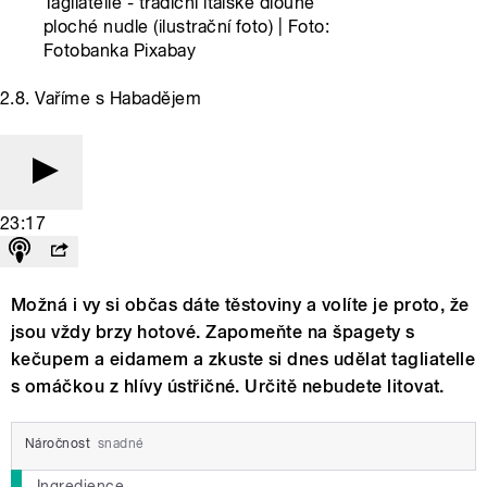
Tagliatelle - tradiční italské dlouhé
ploché nudle (ilustrační foto) | Foto:
Fotobanka Pixabay
2.8. Vaříme s Habadějem
23:17
Možná i vy si občas dáte těstoviny a volíte je proto, že
jsou vždy brzy hotové. Zapomeňte na špagety s
kečupem a eidamem a zkuste si dnes udělat tagliatelle
s omáčkou z hlívy ústřičné. Určitě nebudete litovat.
Náročnost
snadné
Ingredience