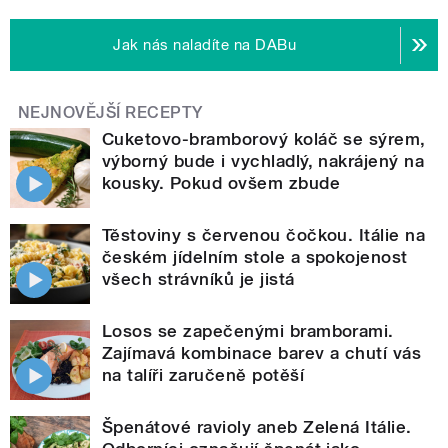
Jak nás naladíte na DABu
NEJNOVĚJŠÍ RECEPTY
Cuketovo-bramborový koláč se sýrem,
výborný bude i vychladlý, nakrájený na
kousky. Pokud ovšem zbude
Těstoviny s červenou čočkou. Itálie na
českém jídelním stole a spokojenost
všech strávníků je jistá
Losos se zapečenými bramborami.
Zajímavá kombinace barev a chutí vás
na talíři zaručeně potěší
Špenátové ravioly aneb Zelená Itálie.