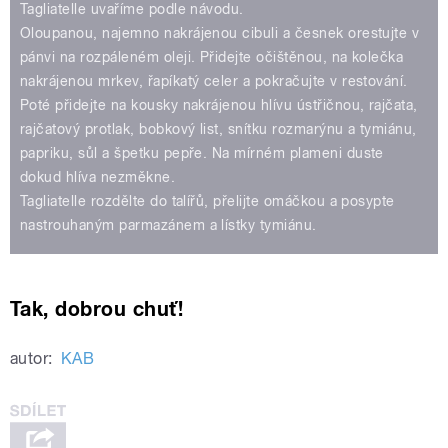
Tagliatelle uvaříme podle návodu.
Oloupanou, najemno nakrájenou cibuli a česnek orestujte v
pánvi na rozpáleném oleji. Přidejte očištěnou, na kolečka
nakrájenou mrkev, řapíkatý celer a pokračujte v restování.
Poté přidejte na kousky nakrájenou hlívu ústřičnou, rajčata,
rajčatový protlak, bobkový list, snítku rozmarýnu a tymiánu,
papriku, sůl a špetku pepře. Na mírném plameni duste
dokud hlíva nezměkne.
Tagliatelle rozdělte do talířů, přelijte omáčkou a posypte
nastrouhaným parmazánem a lístky tymiánu.
Tak, dobrou chuť!
autor:
KAB