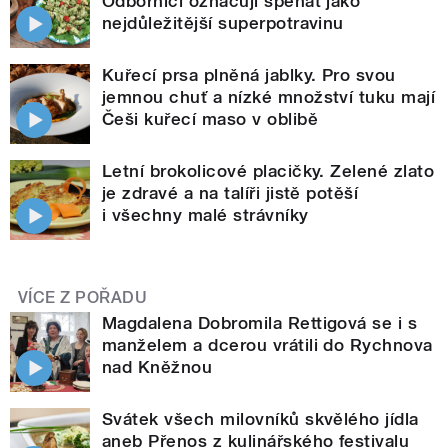
Odborníci označují špenát jako
nejdůležitější superpotravinu
Kuřecí prsa plněná jablky. Pro svou
jemnou chuť a nízké množství tuku mají
Češi kuřecí maso v oblibě
Letní brokolicové placičky. Zelené zlato
je zdravé a na talíři jistě potěší
i všechny malé strávníky
VÍCE Z POŘADU
Magdalena Dobromila Rettigová se i s
manželem a dcerou vrátili do Rychnova
nad Kněžnou
Svátek všech milovníků skvělého jídla
aneb Přenos z kulinářského festivalu