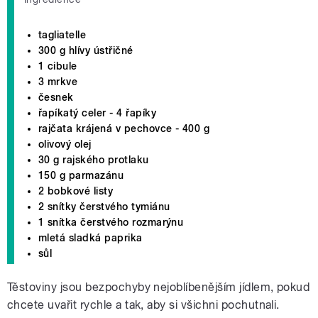
tagliatelle
300 g hlívy ústřičné
1 cibule
3 mrkve
česnek
řapíkatý celer - 4 řapíky
rajčata krájená v pechovce - 400 g
olivový olej
30 g rajského protlaku
150 g parmazánu
2 bobkové listy
2 snítky čerstvého tymiánu
1 snítka čerstvého rozmarýnu
mletá sladká paprika
sůl
Těstoviny jsou bezpochyby nejoblíbenějším jídlem, pokud
chcete uvařit rychle a tak, aby si všichni pochutnali.