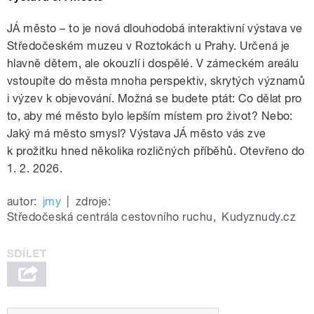
JÁ město – to je nová dlouhodobá interaktivní výstava ve
Středočeském muzeu v Roztokách u Prahy. Určená je
hlavně dětem, ale okouzlí i dospělé. V zámeckém areálu
vstoupíte do města mnoha perspektiv, skrytých významů
i výzev k objevování. Možná se budete ptát: Co dělat pro
to, aby mé město bylo lepším místem pro život? Nebo:
Jaký má město smysl? Výstava JÁ město vás zve
k prožitku hned několika rozličných příběhů. Otevřeno do
1. 2. 2026.
autor:
jmy
|
zdroje:
Středočeská centrála cestovního ruchu
,
Kudyznudy.cz