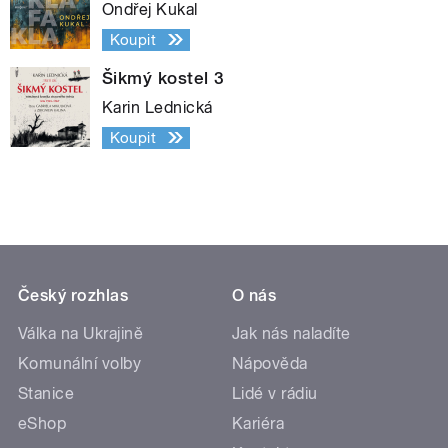
Ondřej Kukal
Koupit
Šikmý kostel 3
Karin Lednická
Koupit
Český rozhlas
O nás
Válka na Ukrajině
Jak nás naladíte
Komunální volby
Nápověda
Stanice
Lidé v rádiu
eShop
Kariéra