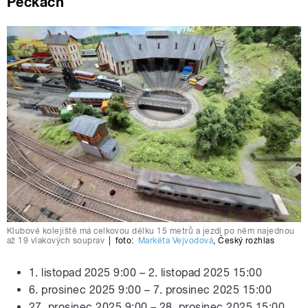
Pečkách
Klubové kolejiště má celkovou délku 15 metrů a jezdí po něm najednou
až 19 vlakových souprav
|
foto:
Markéta Vejvodová
,
Český rozhlas
1. listopad 2025 9:00 – 2. listopad 2025 15:00
6. prosinec 2025 9:00 – 7. prosinec 2025 15:00
27. prosinec 2025 9:00 – 28. prosinec 2025 15:00