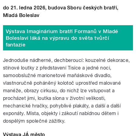
do 21. ledna 2026, budova Sboru českých bratří,
Mladá Boleslav
Výstava Imaginárium bratří Formanů v Mladé
Boleslavi láká na výpravu do světa tvůrčí
fantazie
Jednoduše nádherné, dechberoucí: kouzelné dekorace,
stínové loutky z představení Tisíce a jedné noci,
samoobslužné marionetové maňáskové divadlo,
vlastnoručně poháněný kolotoč uprostřed malované
manéže, obrazy cirkusu, do nichž lze vstupovat a
procházet jimi, loutka slona v životní velikosti,
mechanické hračky, pohyblivé plakáty, a další a další
exponáty. Místa, objekty i zákoutí nabídnou dětem i
dospělým společné zážitky.
Výstava JÁ město