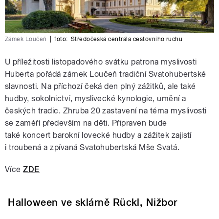
Zámek Loučeň
|
foto:
Středočeská centrála cestovního ruchu
U příležitosti listopadového svátku patrona myslivosti
Huberta pořádá zámek Loučeň tradiční Svatohubertské
slavnosti. Na příchozí čeká den plný zážitků, ale také
hudby, sokolnictví, myslivecké kynologie, umění a
českých tradic. Zhruba 20 zastavení na téma myslivosti
se zaměří především na děti. Připraven bude
také koncert barokní lovecké hudby a zážitek zajistí
i troubená a zpívaná Svatohubertská Mše Svatá.
Více
ZDE
Halloween ve sklárně Rückl, Nižbor