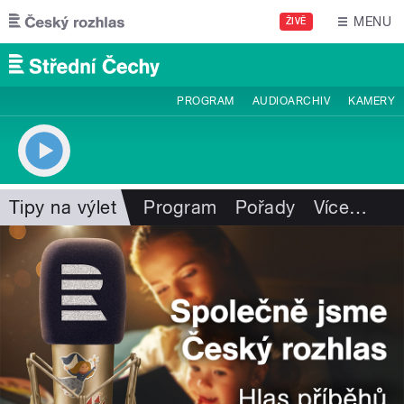
Přejít k hlavnímu obsahu
MENU
ŽIVĚ
PROGRAM
AUDIOARCHIV
KAMERY
Tipy na výlet
Program
Pořady
Více
…