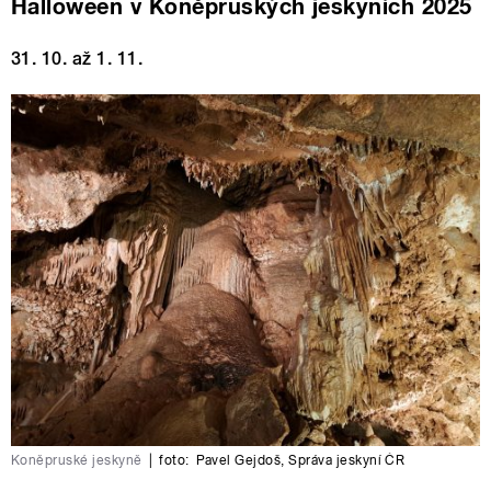
Halloween v Koněpruských jeskyních 2025
31. 10. až 1. 11.
Koněpruské jeskyně
|
foto:
Pavel Gejdoš
,
Správa jeskyní ČR