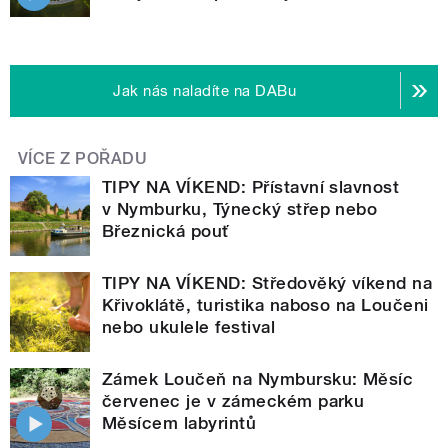
Jak nás naladíte na DABu
VÍCE Z POŘADU
TIPY NA VÍKEND: Přístavní slavnost
v Nymburku, Týnecký střep nebo
Březnická pouť
TIPY NA VÍKEND: Středověký víkend na
Křivoklátě, turistika naboso na Loučeni
nebo ukulele festival
Zámek Loučeň na Nymbursku: Měsíc
červenec je v zámeckém parku
Měsícem labyrintů