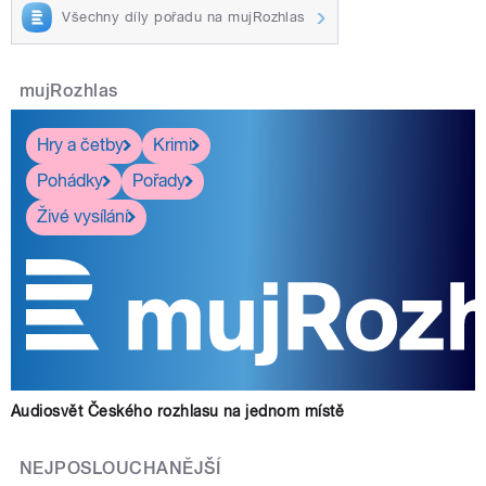
Všechny díly pořadu na mujRozhlas
mujRozhlas
Hry a četby
Krimi
Pohádky
Pořady
Živé vysílání
Audiosvět Českého rozhlasu na jednom místě
NEJPOSLOUCHANĚJŠÍ