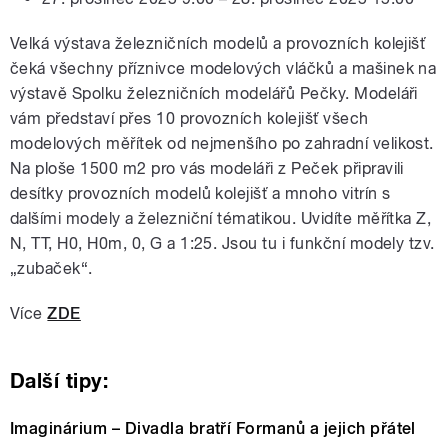
Velká výstava železničních modelů a provozních kolejišť
čeká všechny příznivce modelových vláčků a mašinek na
výstavě Spolku železničních modelářů Pečky. Modeláři
vám představí přes 10 provozních kolejišť všech
modelových měřítek od nejmenšího po zahradní velikost.
Na ploše 1500 m2 pro vás modeláři z Peček připravili
desítky provozních modelů kolejišť a mnoho vitrín s
dalšími modely a železniční tématikou. Uvidíte měřítka Z,
N, TT, H0, H0m, 0, G a 1:25. Jsou tu i funkční modely tzv.
„zubaček“.
Více
ZDE
Další tipy:
Imaginárium – Divadla bratří Formanů a jejich přátel