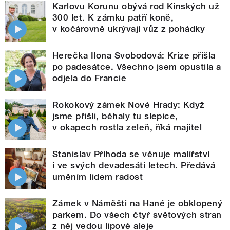
Karlovu Korunu obývá rod Kinských už
300 let. K zámku patří koně,
v kočárovně ukrývají vůz z pohádky
Herečka Ilona Svobodová: Krize přišla
po padesátce. Všechno jsem opustila a
odjela do Francie
Rokokový zámek Nové Hrady: Když
jsme přišli, běhaly tu slepice,
v okapech rostla zeleň, říká majitel
Stanislav Příhoda se věnuje malířství
i ve svých devadesáti letech. Předává
uměním lidem radost
Zámek v Náměšti na Hané je obklopený
parkem. Do všech čtyř světových stran
z něj vedou lipové aleje