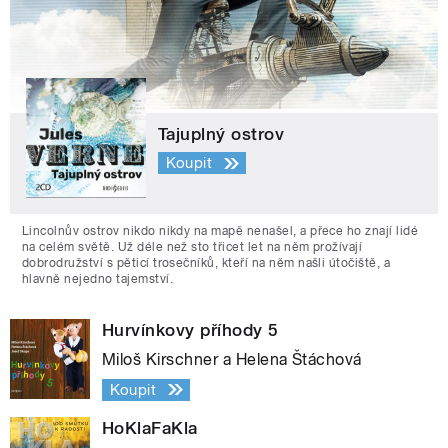
Tajuplný ostrov
Koupit
Lincolnův ostrov nikdo nikdy na mapě nenašel, a přece ho znají lidé
na celém světě. Už déle než sto třicet let na něm prožívají
dobrodružství s pěticí trosečníků, kteří na něm našli útočiště, a
hlavně nejedno tajemství.
Hurvínkovy příhody 5
Miloš Kirschner a Helena Štáchová
Koupit
HoKlaFaKla