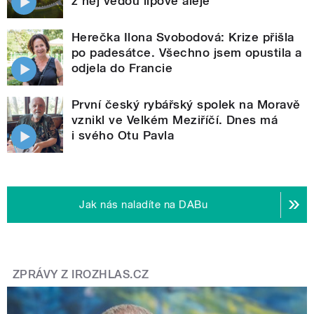
z něj vedou lipové aleje
Herečka Ilona Svobodová: Krize přišla
po padesátce. Všechno jsem opustila a
odjela do Francie
První český rybářský spolek na Moravě
vznikl ve Velkém Meziříčí. Dnes má
i svého Otu Pavla
Jak nás naladíte na DABu
ZPRÁVY Z IROZHLAS.CZ