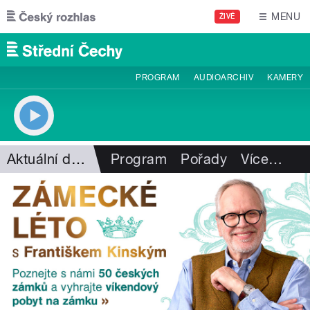
Přejít k hlavnímu obsahu
MENU
ŽIVĚ
PROGRAM
AUDIOARCHIV
KAMERY
Aktuální dění
Program
Pořady
Více
…