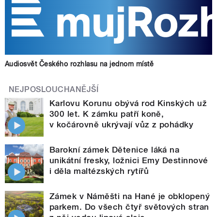
Audiosvět Českého rozhlasu na jednom místě
NEJPOSLOUCHANĚJŠÍ
Karlovu Korunu obývá rod Kinských už
300 let. K zámku patří koně,
v kočárovně ukrývají vůz z pohádky
Barokní zámek Dětenice láká na
unikátní fresky, ložnici Emy Destinnové
i děla maltézských rytířů
Zámek v Náměšti na Hané je obklopený
parkem. Do všech čtyř světových stran