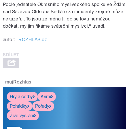
Podle jednatele Okresního mysliveckého spolku ve Žďáře
nad Sázavou Oldřicha Sedláře za incidenty zřejmě může
nekázeň. „To jsou zejména ti, co se lovu nemůžou
dočkat, my jim říkáme sváteční myslivci,“ uvedl.
autor:
iROZHLAS.cz
mujRozhlas
Hry a četby
Krimi
Pohádky
Pořady
Živé vysílání