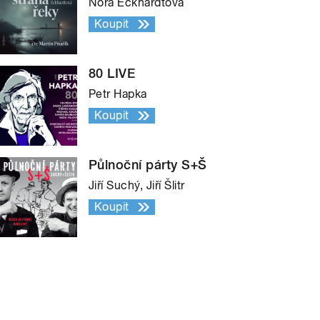
Nora Eckhardtová
Koupit
80 LIVE
Petr Hapka
Koupit
Půlnoční párty S+Š
Jiří Suchý, Jiří Šlitr
Koupit