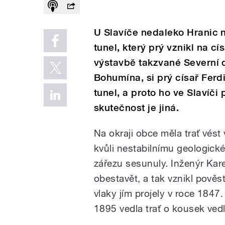
U Slavíče nedaleko Hranic 
tunel, který prý vznikl na cí
výstavbě takzvané Severní 
Bohumína, si prý císař Ferdi
tunel, a proto ho ve Slavíči 
skutečnost je jiná.
Na okraji obce měla trať vés
kvůli nestabilnímu geologické
zářezu sesunuly. Inženýr Kar
obestavět, a tak vznikl pověs
vlaky jím projely v roce 1847.
1895 vedla trať o kousek vedl