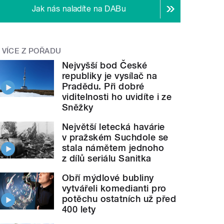
Jak nás naladíte na DABu
VÍCE Z POŘADU
Nejvyšší bod České
republiky je vysílač na
Pradědu. Při dobré
viditelnosti ho uvidíte i ze
Sněžky
Největší letecká havárie
v pražském Suchdole se
stala námětem jednoho
z dílů seriálu Sanitka
Obří mýdlové bubliny
vytvářeli komedianti pro
potěchu ostatních už před
400 lety