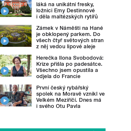
láká na unikátní fresky,
ložnici Emy Destinnové
i děla maltézských rytířů
Zámek v Náměšti na Hané
je obklopený parkem. Do
všech čtyř světových stran
z něj vedou lipové aleje
Herečka Ilona Svobodová:
Krize přišla po padesátce.
Všechno jsem opustila a
odjela do Francie
První český rybářský
spolek na Moravě vznikl ve
Velkém Meziříčí. Dnes má
i svého Otu Pavla