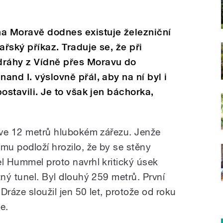
na Moravě dodnes existuje železniční
sařský příkaz. Traduje se, že při
dráhy z Vídně přes Moravu do
nand I. výslovně přál, aby na ní byl i
postavili. Je to však jen báchorka,
t ve 12 metrů hlubokém zářezu. Jenže
mu podloží hrozilo, že by se stěny
el Hummel proto navrhl kritický úsek
tný tunel. Byl dlouhý 259 metrů. První
 Dráze sloužil jen 50 let, protože od roku
e.