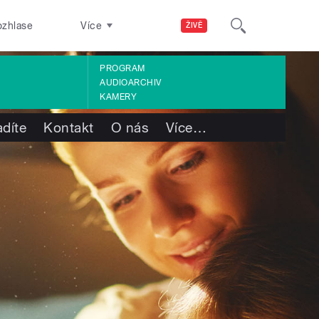
ozhlase
Více
ŽIVĚ
PROGRAM
AUDIOARCHIV
KAMERY
adíte
Kontakt
O nás
Více
…