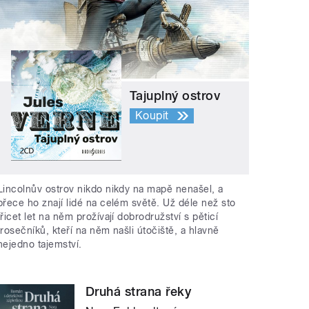
Tajuplný ostrov
Koupit
Lincolnův ostrov nikdo nikdy na mapě nenašel, a
přece ho znají lidé na celém světě. Už déle než sto
třicet let na něm prožívají dobrodružství s pěticí
trosečníků, kteří na něm našli útočiště, a hlavně
nejedno tajemství.
Druhá strana řeky