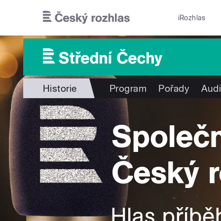
Přejít k hlavnímu obsahu
iRozhlas
Historie
Program
Pořady
Audi