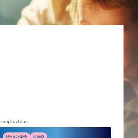
mujRozhlas
Hry a četby
Krimi