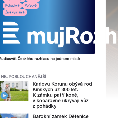
Pohádky
Pořady
Živé vysílání
Audiosvět Českého rozhlasu na jednom místě
NEJPOSLOUCHANĚJŠÍ
Karlovu Korunu obývá rod
Kinských už 300 let.
K zámku patří koně,
v kočárovně ukrývají vůz
z pohádky
Barokní zámek Dětenice