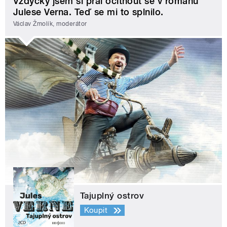
Vždycky jsem si přál ocitnout se v románu
Julese Verna. Teď se mi to splnilo.
Václav Žmolík, moderátor
Tajuplný ostrov
Koupit