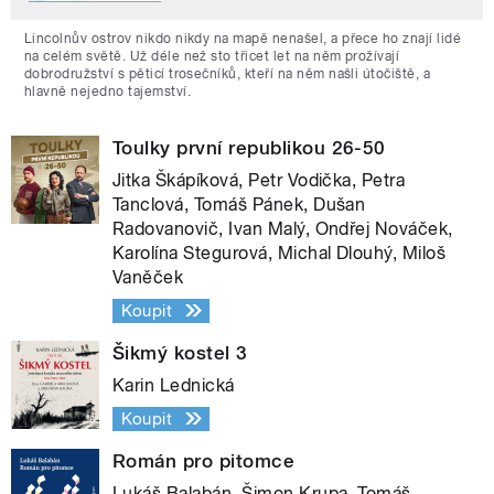
Lincolnův ostrov nikdo nikdy na mapě nenašel, a přece ho znají lidé
na celém světě. Už déle než sto třicet let na něm prožívají
dobrodružství s pěticí trosečníků, kteří na něm našli útočiště, a
hlavně nejedno tajemství.
Toulky první republikou 26-50
Jitka Škápíková, Petr Vodička, Petra
Tanclová, Tomáš Pánek, Dušan
Radovanovič, Ivan Malý, Ondřej Nováček,
Karolína Stegurová, Michal Dlouhý, Miloš
Vaněček
Koupit
Šikmý kostel 3
Karin Lednická
Koupit
Román pro pitomce
Lukáš Balabán, Šimon Krupa, Tomáš