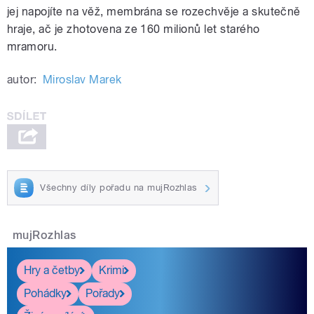
jej napojíte na věž, membrána se rozechvěje a skutečně
hraje, ač je zhotovena ze 160 milionů let starého
mramoru.
autor:
Miroslav Marek
Všechny díly pořadu na mujRozhlas
mujRozhlas
Hry a četby
Krimi
Pohádky
Pořady