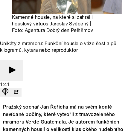
Kamenné housle, na které si zahrál i
houslový virtuos Jaroslav Svěcený |
Foto: Agentura Dobrý den Pelhřimov
Unikáty z mramoru: Funkční housle o váze šest a půl
kilogramů, kytara nebo reproduktor
1:41
Pražský sochař Jan Řeřicha má na svém kontě
nevídané počiny, které vytvořil z tmavozeleného
mramoru Verde Guatemala. Je autorem funkčních
kamenných houslí o velikosti klasického hudebního