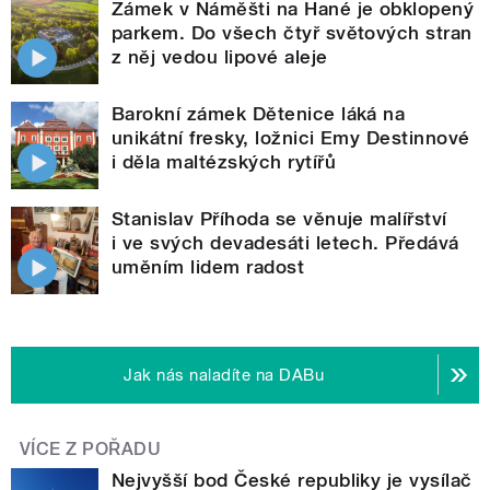
Zámek v Náměšti na Hané je obklopený
parkem. Do všech čtyř světových stran
z něj vedou lipové aleje
Barokní zámek Dětenice láká na
unikátní fresky, ložnici Emy Destinnové
i děla maltézských rytířů
Stanislav Příhoda se věnuje malířství
i ve svých devadesáti letech. Předává
uměním lidem radost
Jak nás naladíte na DABu
VÍCE Z POŘADU
Nejvyšší bod České republiky je vysílač