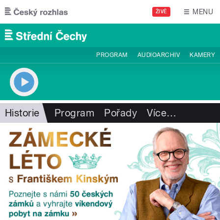
Přejít k hlavnímu obsahu
MENU
ŽIVĚ
PROGRAM
AUDIOARCHIV
KAMERY
Historie
Program
Pořady
Více
…