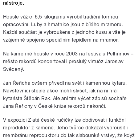
nástroje.
Housle vážící 6,5 kilogramu vyrobil tradiční formou
opracování. Luby a hmatnice jsou z bílého mramoru.
Každá součást je vybroušena z jednoho kusu a vše je
vzájemně spojeno speciálním lepidlem na mramor.
Na kamenné housle v roce 2003 na festivalu Pelhřimov –
město rekordů koncertoval i proslulý virtuóz Jaroslav
Svěcený.
Jan Řeřicha ovšem přivedl na svět i kamennou kytaru.
Návštěvníci stejné akce mohli slyšet, jak na ni hrál
kytarista Štěpán Rak. Ale ani tím výčet zápisů sochaře
Jana Řeřichy v České knize rekordů nekončí.
V expozici Zlaté české ručičky lze obdivovat i funkční
reproduktor z kamene. Jeho tvůrce dokázal vybrousit i
membránu reproduktoru do tak slabounké vrstvy, že když