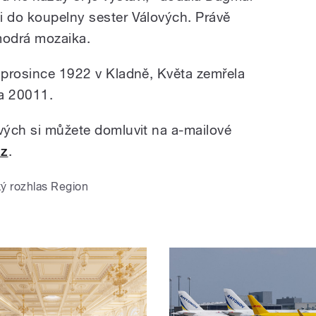
i do koupelny sester Válových. Právě
modrá mozaika.
. prosince 1922 v Kladně, Květa zemřela
na 20011.
ových si můžete domluvit na a-mailové
cz
.
ý rozhlas Region