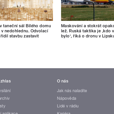
 taneční sál Bílého domu
Maskování a stokrát opak
m v nedohlednu. Odvolací
lež. Ruská taktika je ‚kdo v
řídil stavbu zastavit
bylo‘, říká o dronu v Lipsk
zhlas
O nás
ysílání
Jak nás naladíte
rchiv
Nápověda
sty
Lidé v rádiu
í aplikace
Kariéra