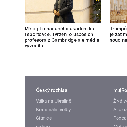
Mělo jít o nadaného akademika
Trumpův
i sportovce. Tvrzení o úspěších
je zatí
profesora z Cambridge ale média
soud na
vyvrátila
Český rozhlas
mujRo
Válka na Ukrajině
Živé v
Komunální volby
Audioa
Stanice
Podca
eShop
Mobiln