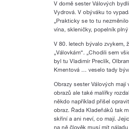
V domě sester Válových bydlí 
Vydrová. V obýváku to vypadá
„Prakticky se to tu nezměnilo
vína, skleničky, popelník plný 
V 80. letech bývalo zvykem, že
„Válovkám“. „Chodili sem vši
byl tu Vladimír Preclík, Olb
Kmentová … veselo tady býva
Obrazy sester Válových mají 
obrazů ale také malířky rozda
někdo například přišel opravi
obraz. Řada Kladeňáků tak m
skříní a ani neví, co mají. Jej
na ně člověk musí mít náladu