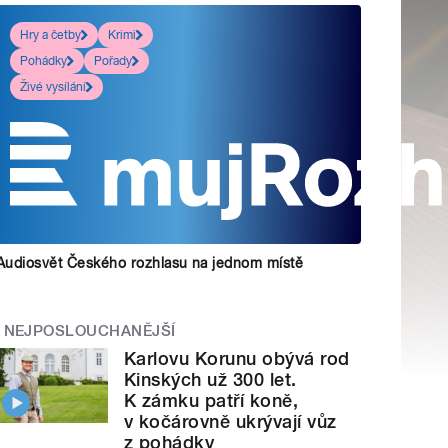
Hry a četby
Krimi
Pohádky
Pořady
Živé vysílání
Audiosvět Českého rozhlasu na jednom místě
NEJPOSLOUCHANĚJŠÍ
Karlovu Korunu obývá rod
Kinských už 300 let.
K zámku patří koně,
v kočárovně ukrývají vůz
z pohádky