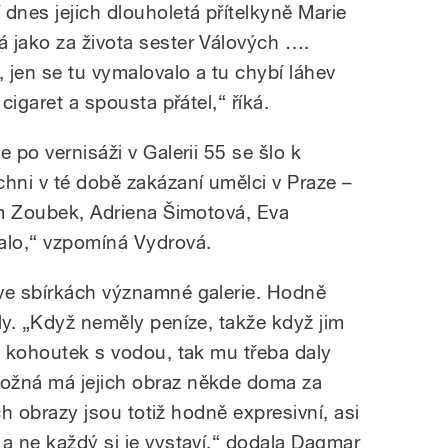
dnes jejich dlouholetá přítelkyně Marie
 jako za života sester Válových ….
, jen se tu vymalovalo a tu chybí láhev
cigaret a spousta přátel,“ říká.
 po vernisáži v Galerii 55 se šlo k
chni v té době zakázaní umělci v Praze –
ram Zoubek, Adriena Šimotová, Eva
lo,“ vzpomíná Vydrová.
ve sbírkách významné galerie. Hodně
ly. „Když neměly peníze, takže když jim
t kohoutek s vodou, tak mu třeba daly
ožná má jejich obraz někde doma za
ich obrazy jsou totiž hodně expresivní, asi
 a ne každý si je vystaví,“ dodala Dagmar