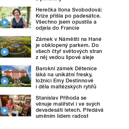
Herečka Ilona Svobodová:
Krize přišla po padesátce.
Všechno jsem opustila a
odjela do Francie
Zámek v Náměšti na Hané
je obklopený parkem. Do
všech čtyř světových stran
z něj vedou lipové aleje
Barokní zámek Dětenice
láká na unikátní fresky,
ložnici Emy Destinnové
i děla maltézských rytířů
Stanislav Příhoda se
věnuje malířství i ve svých
devadesáti letech. Předává
uměním lidem radost