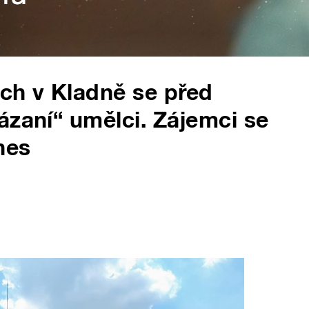
ých v Kladně se před
ázaní“ umělci. Zájemci se
nes