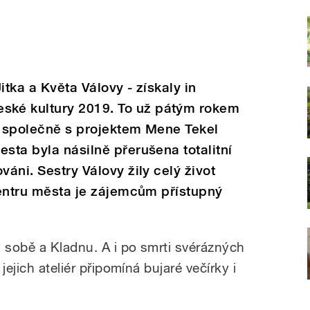
itka a Květa Válovy - získaly in
ké kultury 2019. To už pátým rokem
y společně s projektem Mene Tekel
esta byla násilně přerušena totalitní
váni. Sestry Válovy žily celý život
 centru města je zájemcům přístupný
y sobě a Kladnu. A i po smrti svérázných
jejich ateliér připomíná bujaré večírky i