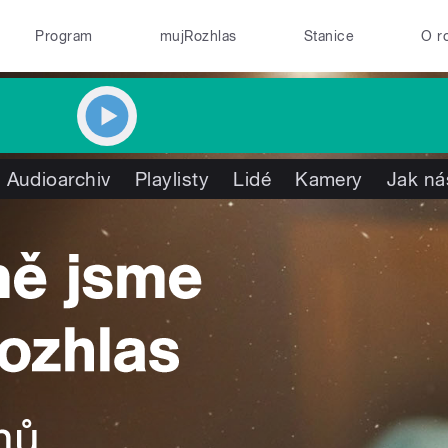
Program
mujRozhlas
Stanice
O r
Audioarchiv
Playlisty
Lidé
Kamery
Jak ná