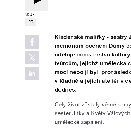
3:07
Kladenské malířky - sestry J
memoriam ocenění Dámy čes
uděluje ministerstvo kultur
tvůrcům, jejichž umělecká c
mocí nebo jí byli pronásledo
v Kladně a jejich ateliér v
dodnes.
Celý život zůstaly věrné sam
sester Jitky a Květy Válových 
umělecké zapálení.