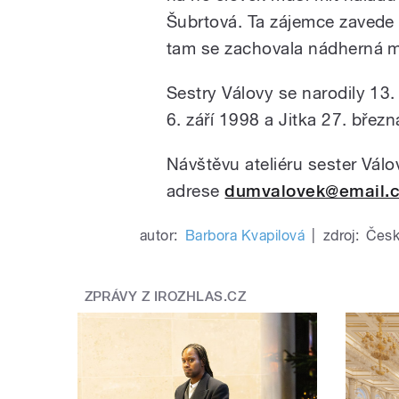
Šubrtová. Ta zájemce zavede 
tam se zachovala nádherná 
Sestry Válovy se narodily 13
6. září 1998 a Jitka 27. břez
Návštěvu ateliéru sester Vál
adrese
dumvalovek@email.
autor:
Barbora Kvapilová
|
zdroj:
Česk
ZPRÁVY Z IROZHLAS.CZ