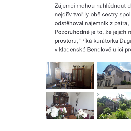
Zájemci mohou nahlédnout do 
nejdřív tvořily obě sestry sp
odstěhoval nájemník z patra,
Pozoruhodné je to, že jejich 
prostoru,“ říká kurátorka D
v kladenské Bendlově ulici p