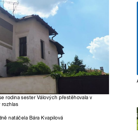
se rodina sester Válových přestěhovala v
 rozhlas
adně natáčela Bára Kvapilová