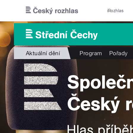
Přejít k hlavnímu obsahu
iRozhlas
Aktuální dění
Program
Pořady