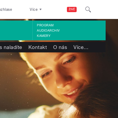
ozhlase
Více
ŽIVĚ
PROGRAM
AUDIOARCHIV
KAMERY
s naladíte
Kontakt
O nás
Více
…