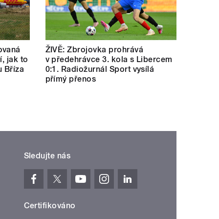
ovaná
ŽIVĚ: Zbrojovka prohrává
í, jak to
v předehrávce 3. kola s Libercem
u Bříza
0:1. Radiožurnál Sport vysílá
přímý přenos
Sledujte nás
Certifikováno