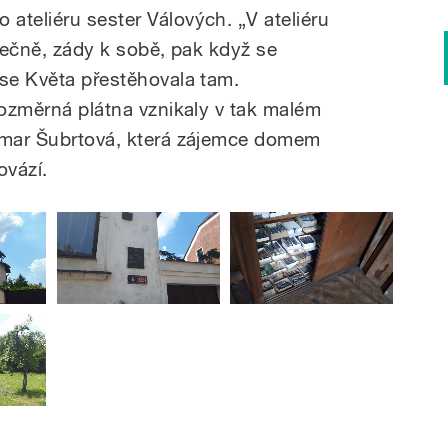
ateliéru sester Válových. „V ateliéru
olečně, zády k sobě, pak když se
 se Květa přestěhovala tam.
rozměrná plátna vznikaly v tak malém
agmar Šubrtová, která zájemce domem
rovází.