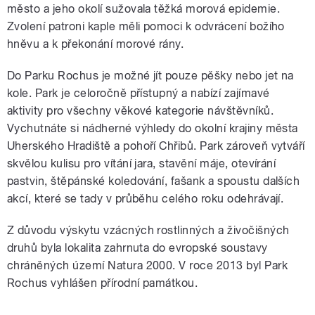
město a jeho okolí sužovala těžká morová epidemie.
Zvolení patroni kaple měli pomoci k odvrácení božího
hněvu a k překonání morové rány.
Do Parku Rochus je možné jít pouze pěšky nebo jet na
kole. Park je celoročně přístupný a nabízí zajímavé
aktivity pro všechny věkové kategorie návštěvníků.
Vychutnáte si nádherné výhledy do okolní krajiny města
Uherského Hradiště a pohoří Chřibů. Park zároveň vytváří
skvělou kulisu pro vítání jara, stavění máje, otevírání
pastvin, štěpánské koledování, fašank a spoustu dalších
akcí, které se tady v průběhu celého roku odehrávají.
Z důvodu výskytu vzácných rostlinných a živočišných
druhů byla lokalita zahrnuta do evropské soustavy
chráněných území Natura 2000. V roce 2013 byl Park
Rochus vyhlášen přírodní památkou.