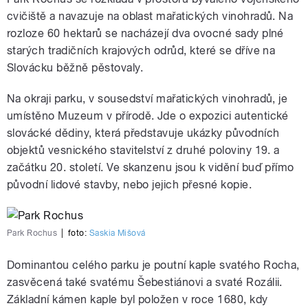
cvičiště a navazuje na oblast mařatických vinohradů. Na
rozloze 60 hektarů se nacházejí dva ovocné sady plné
starých tradičních krajových odrůd, které se dříve na
Slovácku běžně pěstovaly.
Na okraji parku, v sousedství mařatických vinohradů, je
umístěno Muzeum v přírodě. Jde o expozici autentické
slovácké dědiny, která představuje ukázky původních
objektů vesnického stavitelství z druhé poloviny 19. a
začátku 20. století. Ve skanzenu jsou k vidění buď přímo
původní lidové stavby, nebo jejich přesné kopie.
Park Rochus
|
foto:
Saskia Mišová
Dominantou celého parku je poutní kaple svatého Rocha,
zasvěcená také svatému Šebestiánovi a svaté Rozálii.
Základní kámen kaple byl položen v roce 1680, kdy