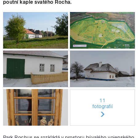
poutní kaple svatého Rocha.
11
fotografií
Park Rochus se rozkládá v prostoru bývalého vojenského