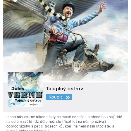
Tajuplný ostrov
Koupit
Lincolnův ostrov nikdo nikdy na mapě nenašel, a přece ho znají lidé
na celém světě. Už déle než sto třicet let na něm prožívají
dobrodružství s pěticí trosečníků, kteří na něm našli útočiště, a
hlavně nejedno tajemství.