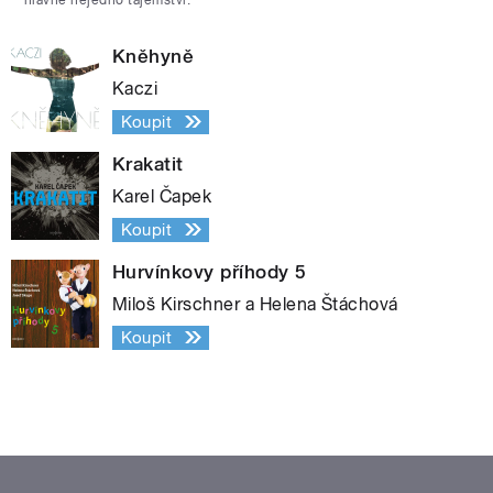
Kněhyně
Kaczi
Koupit
Krakatit
Karel Čapek
Koupit
Hurvínkovy příhody 5
Miloš Kirschner a Helena Štáchová
Koupit