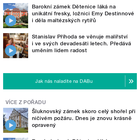
Barokní zámek Dětenice láká na
unikátní fresky, ložnici Emy Destinnové
i děla maltézských rytířů
Stanislav Příhoda se věnuje malířství
i ve svých devadesáti letech. Předává
uměním lidem radost
Jak nás naladíte na DABu
VÍCE Z POŘADU
Šluknovský zámek skoro celý shořel při
ničivém požáru. Dnes je znovu krásně
opravený