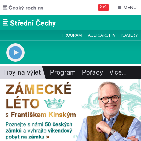
Přejít k hlavnímu obsahu
MENU
ŽIVĚ
PROGRAM
AUDIOARCHIV
KAMERY
Tipy na výlet
Program
Pořady
Více
…