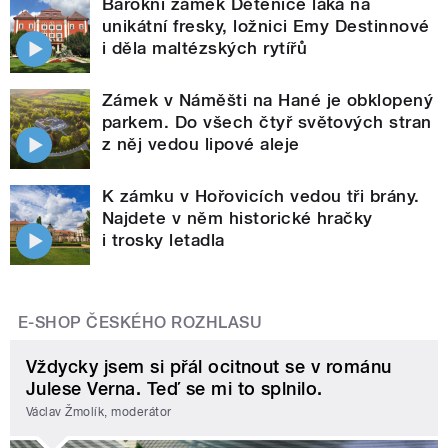
Barokní zámek Dětenice láká na
unikátní fresky, ložnici Emy Destinnové
i děla maltézských rytířů
Zámek v Náměšti na Hané je obklopený
parkem. Do všech čtyř světových stran
z něj vedou lipové aleje
K zámku v Hořovicích vedou tři brány.
Najdete v něm historické hračky
i trosky letadla
E-SHOP ČESKÉHO ROZHLASU
Vždycky jsem si přál ocitnout se v románu
Julese Verna. Teď se mi to splnilo.
Václav Žmolík, moderátor