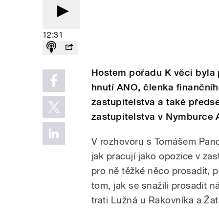
12:31
Hostem pořadu K věci byla
hnutí ANO, členka finanční
zastupitelstva a také předs
zastupitelstva v Nymburce 
V rozhovoru s Tomášem Pancí
jak pracují jako opozice v za
pro ně těžké něco prosadit, pro
tom, jak se snažili prosadit 
trati Lužná u Rakovníka a Žat