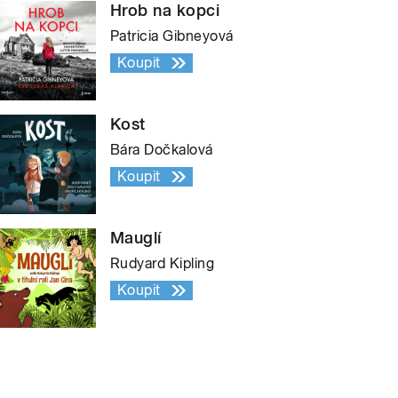
Hrob na kopci
Patricia Gibneyová
Koupit
Kost
Bára Dočkalová
Koupit
Mauglí
Rudyard Kipling
Koupit