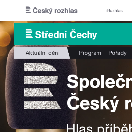
Přejít k hlavnímu obsahu
iRozhlas
Aktuální dění
Program
Pořady