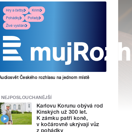
Hry a četby
Krimi
Pohádky
Pořady
Živé vysílání
Audiosvět Českého rozhlasu na jednom místě
NEJPOSLOUCHANĚJŠÍ
Karlovu Korunu obývá rod
Kinských už 300 let.
K zámku patří koně,
v kočárovně ukrývají vůz
z pohádky