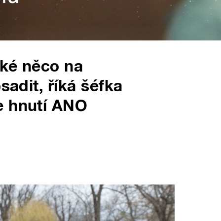
žké něco na
sadit, říká šéfka
e hnutí ANO