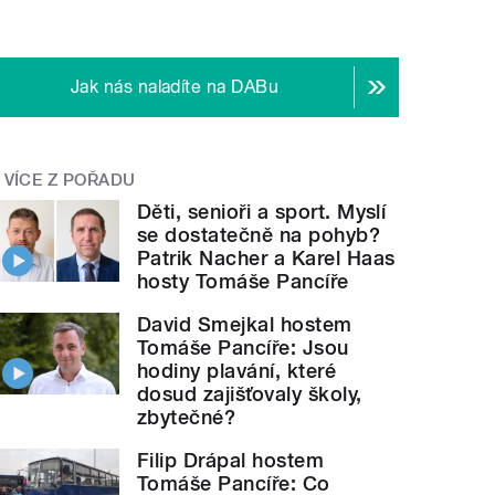
Jak nás naladíte na DABu
VÍCE Z POŘADU
Děti, senioři a sport. Myslí
se dostatečně na pohyb?
Patrik Nacher a Karel Haas
hosty Tomáše Pancíře
David Smejkal hostem
Tomáše Pancíře: Jsou
hodiny plavání, které
dosud zajišťovaly školy,
zbytečné?
Filip Drápal hostem
Tomáše Pancíře: Co