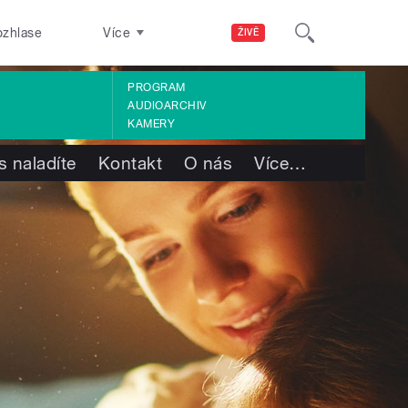
ozhlase
Více
ŽIVĚ
PROGRAM
AUDIOARCHIV
KAMERY
s naladíte
Kontakt
O nás
Více
…