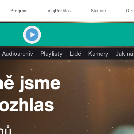
Program
mujRozhlas
Stanice
O r
Audioarchiv
Playlisty
Lidé
Kamery
Jak ná