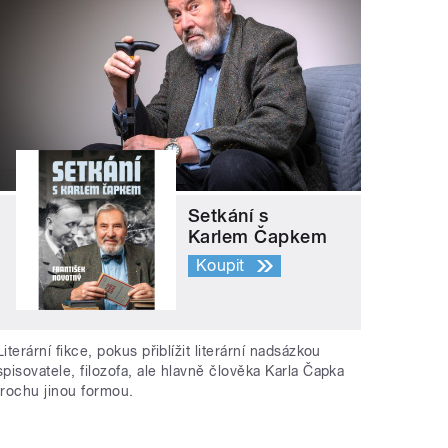
Setkání s
Karlem Čapkem
Koupit
Literární fikce, pokus přiblížit literární nadsázkou
spisovatele, filozofa, ale hlavně člověka Karla Čapka
trochu jinou formou.