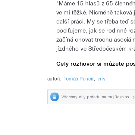
"Máme 15 hlasů z 65 členného
velmi těžké. Nicméně taková 
další práci. My se třeba teď 
pociťujeme, jak se rodinné roz
začíná chovat trochu asociáln
jízdného ve Středočeském kraj
Celý rozhovor si můžete pos
autoři:
Tomáš Pancíř
,
jmy
Všechny díly pořadu na mujRozhlas