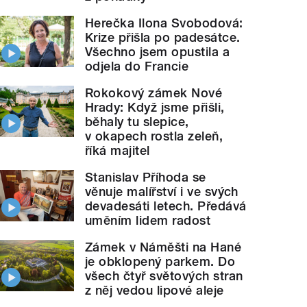
Herečka Ilona Svobodová:
Krize přišla po padesátce.
Všechno jsem opustila a
odjela do Francie
Rokokový zámek Nové
Hrady: Když jsme přišli,
běhaly tu slepice,
v okapech rostla zeleň,
říká majitel
Stanislav Příhoda se
věnuje malířství i ve svých
devadesáti letech. Předává
uměním lidem radost
Zámek v Náměšti na Hané
je obklopený parkem. Do
všech čtyř světových stran
z něj vedou lipové aleje