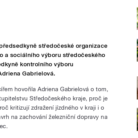
 předsedkyně středočeské organizace
ho a sociálního výboru středočeského
edkyně kontrolního výboru
Adriena Gabrielová.
řem hovořila Adriena Gabrielová o tom,
stupitelstvu Středočeského kraje, proč je
č kritizují zdražení jízdného v kraji i o
návrh na zachování železniční dopravy na
ec.