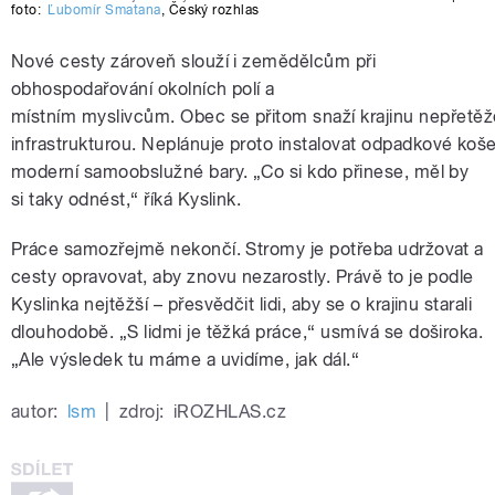
foto:
Ľubomír Smatana
,
Český rozhlas
Nové cesty zároveň slouží i zemědělcům při
obhospodařování okolních polí a
místním
myslivcům.
Obec
se
přitom
snaží
krajinu
nepřetěž
infrastrukturou.
Neplánuje
proto
instalovat
odpadkové
koš
moderní samoobslužné bary. „Co si kdo přinese, měl by
si taky odnést,“ říká
Kyslink.
Práce samozřejmě nekončí. Stromy je potřeba udržovat a
cesty opravovat, aby
znovu nezarostly. Právě to je podle
Kyslinka nejtěžší – přesvědčit lidi, aby se o
krajinu starali
dlouhodobě. „S lidmi je těžká práce,“ usmívá se doširoka.
„Ale
výsledek tu máme a uvidíme, jak dál.“
autor:
lsm
|
zdroj:
iROZHLAS.cz