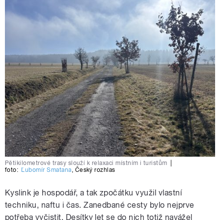
Pětikilometrové trasy slouží k relaxaci místním i turistům
|
foto:
Ľubomír Smatana
,
Český rozhlas
Kyslink je hospodář, a tak zpočátku využil vlastní
techniku, naftu i čas. Zanedbané
cesty bylo nejprve
potřeba vyčistit. Desítky let se do nich totiž navážel