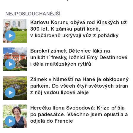
NEJPOSLOUCHANĚJŠÍ
Karlovu Korunu obývá rod Kinských už
300 let. K zámku patří koně,
v kočárovně ukrývají vůz z pohádky
Barokní zámek Dětenice láká na
unikátní fresky, ložnici Emy Destinnové
i děla maltézských rytířů
Zámek v Náměšti na Hané je obklopený
parkem. Do všech čtyř světových stran
z něj vedou lipové aleje
Herečka Ilona Svobodová: Krize přišla
po padesátce. Všechno jsem opustila a
odjela do Francie