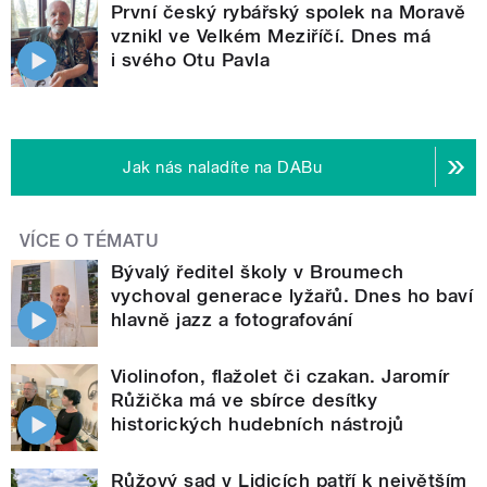
První český rybářský spolek na Moravě
vznikl ve Velkém Meziříčí. Dnes má
i svého Otu Pavla
Jak nás naladíte na DABu
VÍCE O TÉMATU
Bývalý ředitel školy v Broumech
vychoval generace lyžařů. Dnes ho baví
hlavně jazz a fotografování
Violinofon, flažolet či czakan. Jaromír
Růžička má ve sbírce desítky
historických hudebních nástrojů
Růžový sad v Lidicích patří k největším