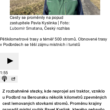
Cesty se proměnily na popud
zastupitele Pavla Kyslinka | Foto:
Ľubomír Smatana
, Český rozhlas
Pětikilometrové trasy a téměř 500 stromů. Obnovené trasy
v Podbrdech se těší zájmu místních i turistů
1:55
Z rozbahněné stezky, kde neprojel ani traktor, vzniklo
u Podbrd na Berounsku několik kilometrů zpevněných
cest lemovaných stovkami stromů. Proměnu krajiny
prosadil místní rodák Pavel Kyslink, kterého nebavilo