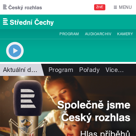
Přejít k hlavnímu obsahu
MENU
ŽIVĚ
PROGRAM
AUDIOARCHIV
KAMERY
Aktuální dění
Program
Pořady
Více
…