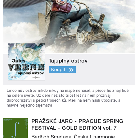
Tajuplný ostrov
Koupit
Lincolnův ostrov nikdo nikdy na mapě nenašel, a přece ho znají lidé
na celém světě. Už déle než sto třicet let na něm prožívají
dobrodružství s pěticí trosečníků, kteří na něm našli útočiště, a
hlavně nejedno tajemství.
PRAŽSKÉ JARO - PRAGUE SPRING
FESTIVAL - GOLD EDITION vol. 7
Bedřich Smetana, Česká filharmonie,