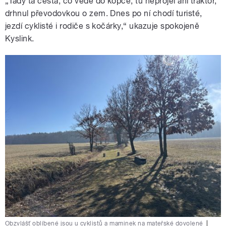
„Tady ta cesta, co vede do kopce, tu neprojel ani traktor,
drhnul převodovkou o zem. Dnes po ní chodí turisté,
jezdí cyklisté i rodiče s
kočárky,“ ukazuje spokojeně
Kyslink.
Obzvlášť oblíbené jsou u cyklistů a maminek na mateřské dovolené
|