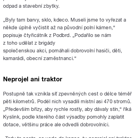
odpad a
stavební zbytky.
„Byly tam barvy, sklo, kdeco. Museli jsme to vyřezat a
někde úplně
vyčistit až na původní polní kámen,“
popisuje čtyřicátník z Podbrd. „Podařilo se nám
z
toho
udělat
z
brigády
společenskou
akci,
pomáhali
dobrovolní
hasiči,
děti,
kamarádi, obecní zaměstnanci.“
Neprojel ani traktor
Postupně tak vznikla síť zpevněných ce
st o délce téměř
pěti kilometrů. Podél nich
vysadili místní asi 470 stromů.
„Především břízy, aby rychle rostly, aby dávaly stín,“
říká
Kyslink, podle kterého část výsadby pomohly zaplatit
dotace, většinu práce ale
odvedli dobrovolníci.