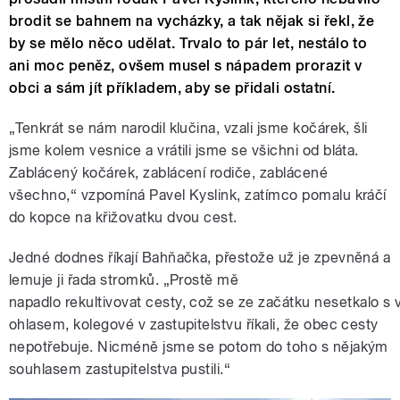
brodit se bahnem na vycházky, a tak nějak si řekl, že
by se mělo něco udělat. Trvalo to pár let, nestálo to
ani moc peněz, ovšem musel s nápadem prorazit v
obci a sám jít příkladem, aby se přidali ostatní.
„Tenkrát se nám narodil klučina, vzali jsme kočárek, šli
jsme kolem vesnice a vrátili
jsme se všichni od bláta.
Zablácený kočárek, zablácení rodiče, zablácené
všechno,“
vzpomíná Pavel Kyslink, zatímco pomalu kráčí
do kopce na křižovatku dvou cest
.
Jedné dodnes říkají Bahňačka, přestože už je zpevněná a
lemuje ji řada stromků.
„Prostě
mě
napadlo
rekultivovat
cesty,
což
se
ze
začátku
nesetkalo
s
ohlasem, kolegové v zastupitelstvu říkali, že obec cesty
nepotřebuje. Nicméně jsme
se potom do toho s nějakým
souhlasem zastupitelstva pustili.“