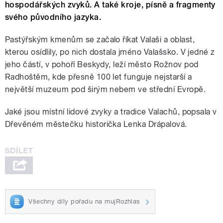
hospodářských zvyků. A také kroje, písně a fragmenty
svého původního jazyka.
Pastýřským kmenům se začalo říkat Valaši a oblast,
kterou osídlily, po nich dostala jméno Valašsko. V jedné z
jeho částí, v pohoří Beskydy, leží město Rožnov pod
Radhoštěm, kde přesně 100 let funguje nejstarší a
největší muzeum pod širým nebem ve střední Evropě.
Jaké jsou místní lidové zvyky a tradice Valachů, popsala v
Dřevěném městečku historička Lenka Drápalová.
Všechny díly pořadu na mujRozhlas