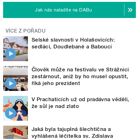
Jak nás naladíte na DABu
VÍCE Z POŘADU
Selské slavnosti v Holašovicích:
sedláci, Doudlebané a Babouci
Člověk může na festivalu ve Strážnici
zestárnout, aniž by ho musel opustit,
říká jeho prezident
V Prachaticích už od pradávna věděli,
že sůl je nad zlato
Jaká byla tajuplná šlechtična a
vyhlášená léčitelka sv. Zdislava