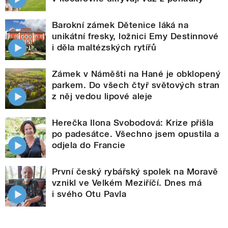
Barokní zámek Dětenice láká na
unikátní fresky, ložnici Emy Destinnové
i děla maltézských rytířů
Zámek v Náměšti na Hané je obklopený
parkem. Do všech čtyř světových stran
z něj vedou lipové aleje
Herečka Ilona Svobodová: Krize přišla
po padesátce. Všechno jsem opustila a
odjela do Francie
První český rybářský spolek na Moravě
vznikl ve Velkém Meziříčí. Dnes má
i svého Otu Pavla