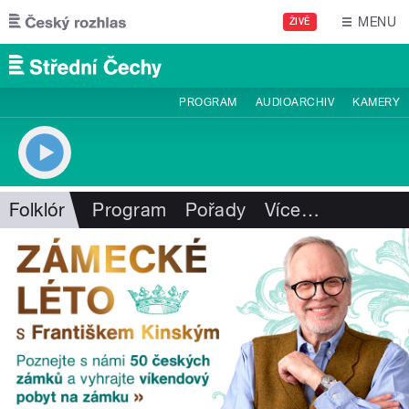
Přejít k hlavnímu obsahu
MENU
ŽIVĚ
PROGRAM
AUDIOARCHIV
KAMERY
Folklór
Program
Pořady
Více
…