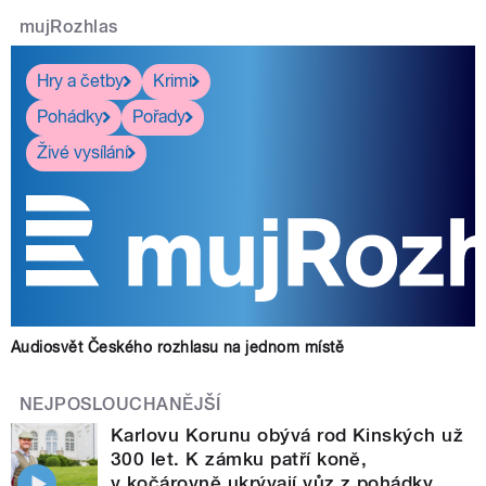
mujRozhlas
Hry a četby
Krimi
Pohádky
Pořady
Živé vysílání
Audiosvět Českého rozhlasu na jednom místě
NEJPOSLOUCHANĚJŠÍ
Karlovu Korunu obývá rod Kinských už
300 let. K zámku patří koně,
v kočárovně ukrývají vůz z pohádky