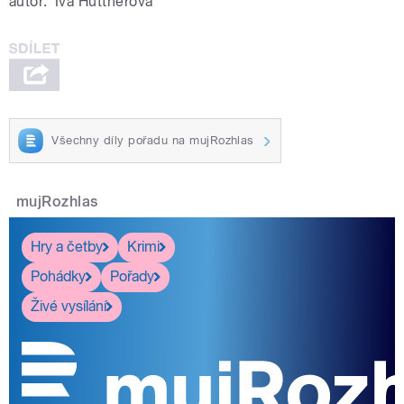
autor:
Iva Hüttnerová
Všechny díly pořadu na mujRozhlas
mujRozhlas
Hry a četby
Krimi
Pohádky
Pořady
Živé vysílání