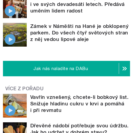
i ve svých devadesáti letech. Předává
uměním lidem radost
Zámek v Náměšti na Hané je obklopený
parkem. Do všech čtyř světových stran
z něj vedou lipové aleje
Jak nás naladíte na DABu
VÍCE Z POŘADU
Vavřín vznešený, chcete-li bobkový list.
Snižuje hladinu cukru v krvi a pomáhá
i při revmatu
Dřevěné nádobí potřebuje svou údržbu.
Jak ho udržet v dobrém stavu?