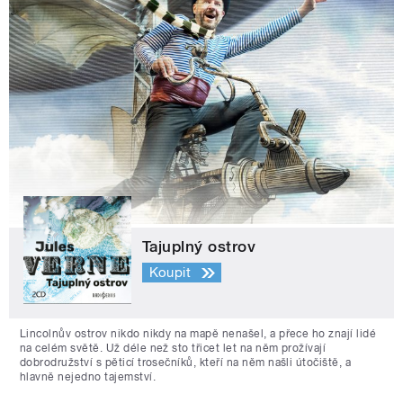
Tajuplný ostrov
Koupit
Lincolnův ostrov nikdo nikdy na mapě nenašel, a přece ho znají lidé
na celém světě. Už déle než sto třicet let na něm prožívají
dobrodružství s pěticí trosečníků, kteří na něm našli útočiště, a
hlavně nejedno tajemství.