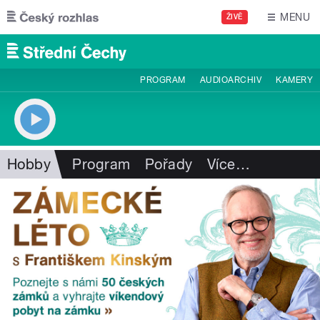
Přejít k hlavnímu obsahu
MENU
ŽIVĚ
PROGRAM
AUDIOARCHIV
KAMERY
Hobby
Program
Pořady
Více
…