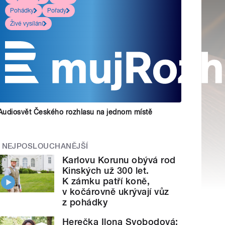
Pohádky
Pořady
Živé vysílání
Audiosvět Českého rozhlasu na jednom místě
NEJPOSLOUCHANĚJŠÍ
Karlovu Korunu obývá rod
Kinských už 300 let.
K zámku patří koně,
v kočárovně ukrývají vůz
z pohádky
Herečka Ilona Svobodová: