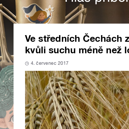
Ve středních Čechách z
kvůli suchu méně než l
4. červenec 2017