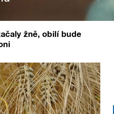
ačaly žně, obilí bude
oni