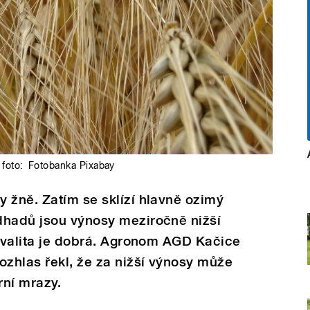
foto:
Fotobanka Pixabay
 žně. Zatím se sklízí hlavně ozimý
dhadů jsou výnosy meziročně nižší
 kvalita je dobrá. Agronom AGD Kačice
ozhlas řekl, že za nižší výnosy může
rní mrazy.