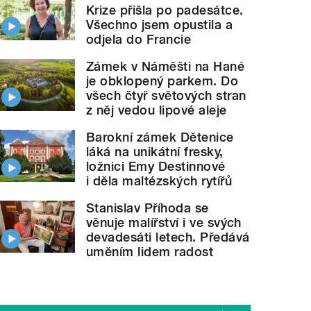
Krize přišla po padesátce.
Všechno jsem opustila a
odjela do Francie
Zámek v Náměšti na Hané
je obklopený parkem. Do
všech čtyř světových stran
z něj vedou lipové aleje
Barokní zámek Dětenice
láká na unikátní fresky,
ložnici Emy Destinnové
i děla maltézských rytířů
Stanislav Příhoda se
věnuje malířství i ve svých
devadesáti letech. Předává
uměním lidem radost