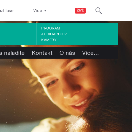
ozhlase
Více
ŽIVĚ
PROGRAM
AUDIOARCHIV
KAMERY
s naladíte
Kontakt
O nás
Více
…