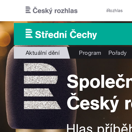
Přejít k hlavnímu obsahu
iRozhlas
Aktuální dění
Program
Pořady