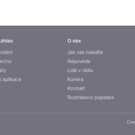
zhlas
O nás
ysílání
Jak nás naladíte
rchiv
Nápověda
sty
Lidé v rádiu
í aplikace
Kariéra
Kontakt
Rozhlasový poplatek
Coo