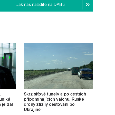
Jak nás naladíte na DABu
.
Skrz síťové tunely a po cestách
uniká
připomínajících valchu. Ruské
 je dál
drony ztížily cestování po
Ukrajině