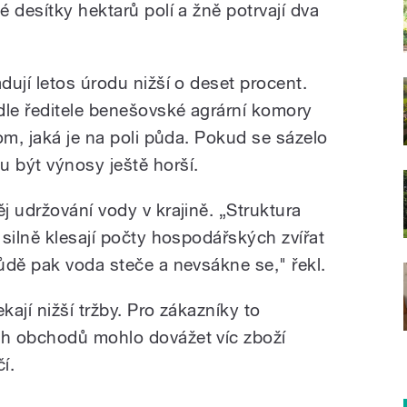
 desítky hektarů polí a žně potrvají dva
ují letos úrodu nižší o deset procent.
le ředitele benešovské agrární komory
om, jaká je na poli půda. Pokud se sázelo
 být výnosy ještě horší.
 udržování vody v krajině. „Struktura
silně klesají počty hospodářských zvířat
ůdě pak voda steče a nevsákne se," řekl.
kají nižší tržby. Pro zákazníky to
h obchodů mohlo dovážet víc zboží
í.