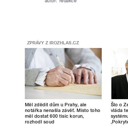
autor:
redakce
ZPRÁVY Z IROZHLAS.CZ
Měl zdědit dům u Prahy, ale
Šlo o Z
notářka nenašla závěť. Místo toho
vláda t
měl dostat 600 tisíc korun,
systému
rozhodl soud
‚Pokryt