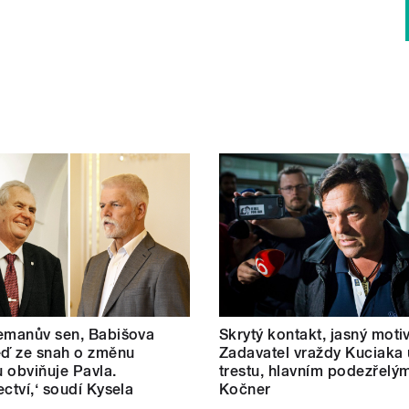
emanův sen, Babišova
Skrytý kontakt, jasný motiv
eď ze snah o změnu
Zadavatel vraždy Kuciaka 
 obviňuje Pavla.
trestu, hlavním podezřelým
ectví,‘ soudí Kysela
Kočner