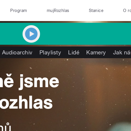
Program
mujRozhlas
Stanice
O r
Audioarchiv
Playlisty
Lidé
Kamery
Jak ná