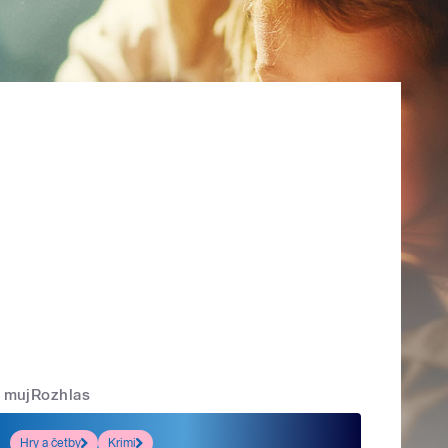
mujRozhlas
Hry a četby
Krimi