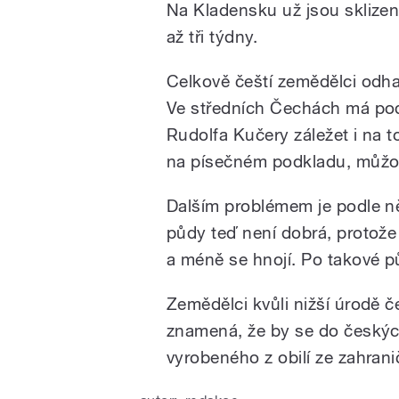
Na Kladensku už jsou sklizené
až tři týdny.
Celkově čeští zemědělci odhad
Ve středních Čechách má pod
Rudolfa Kučery záležet i na t
na písečném podkladu, můžou
Dalším problémem je podle něj
půdy teď není dobrá, protože 
a méně se hnojí. Po takové p
Zemědělci kvůli nižší úrodě če
znamená, že by se do českýc
vyrobeného z obilí ze zahranič