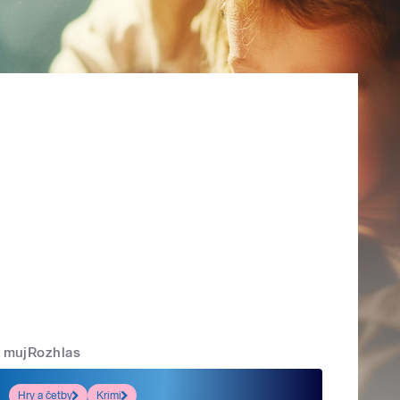
mujRozhlas
Hry a četby
Krimi