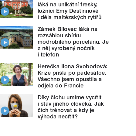
láká na unikátní fresky,
ložnici Emy Destinnové
i děla maltézských rytířů
Zámek Bílovec láká na
rozsáhlou sbírku
modrobílého porcelánu. Je
z něj vyrobený nočník
i telefon
Herečka Ilona Svobodová:
Krize přišla po padesátce.
Všechno jsem opustila a
odjela do Francie
Díky čichu umíme vycítit
i stav jiného člověka. Jak
čich trénovat a kdy je
výhoda necítit?