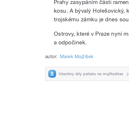
Prahy zasypáním části ramen 
kosu. A bývalý Holešovický, k
trojskému zámku je dnes so
Ostrovy, které v Praze nyní 
a odpočinek.
autor:
Marek Mojžíšek
Všechny díly pořadu na mujRozhlas