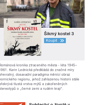
Šikmý kostel 3
Koupit
Románová kronika ztraceného města - léta 1945–
1961. Karin Lednická předkládá do značné míry
převratný, dosavadní paradigma měnící obraz
hornického regionu, jehož zahlazenou historii stále
překrývá tlustá vrstva mýtů a zakořeněných
stereotypů o „černé zemi a rudém kraji“.
Svědectví o životě v