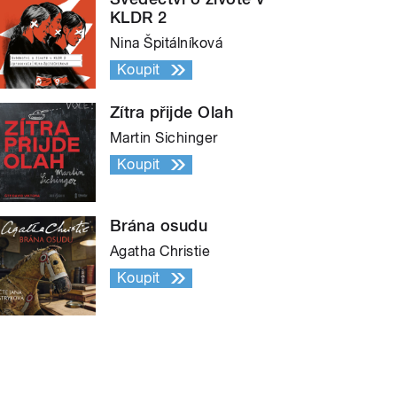
KLDR 2
Nina Špitálníková
Koupit
Zítra přijde Olah
Martin Sichinger
Koupit
Brána osudu
Agatha Christie
Koupit