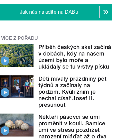
Jak nás naladíte na DABu
VÍCE Z POŘADU
Příběh českých skal začíná
v dobách, kdy na našem
území bylo moře a
ukládaly se tu vrstvy písku
Děti mívaly prázdniny pět
týdnů a začínaly na
podzim. Kvůli žním je
nechal císař Josef II.
přesunout
Někteří pásovci se umí
proměnit v kouli. Samice
umí ve stresu pozdržet
narození mláďat až o dva