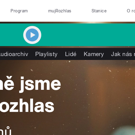
Program
mujRozhlas
Stanice
O r
udioarchiv
Playlisty
Lidé
Kamery
Jak nás 