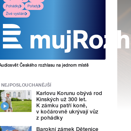
Pohádky
Pořady
Živé vysílání
Audiosvět Českého rozhlasu na jednom místě
NEJPOSLOUCHANĚJŠÍ
Karlovu Korunu obývá rod
Kinských už 300 let.
K zámku patří koně,
v kočárovně ukrývají vůz
z pohádky
Barokní zámek Dětenice