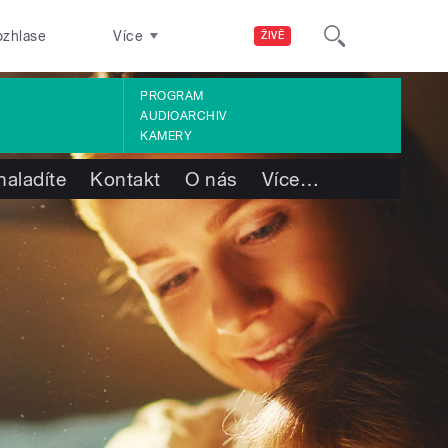
ozhlase
Více
ŽIVĚ
PROGRAM
AUDIOARCHIV
KAMERY
naladíte
Kontakt
O nás
Více
…