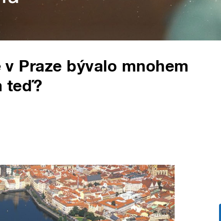
avě v Praze bývalo mnohem
m teď?