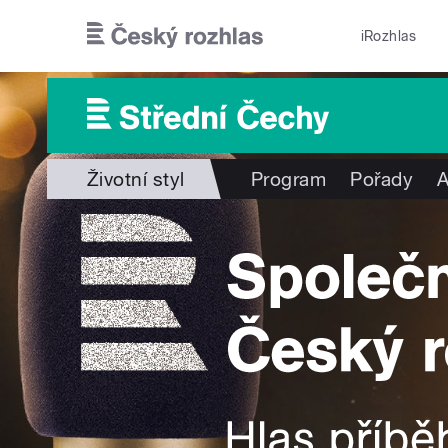
Přejít k hlavnímu obsahu
iRozhlas
Životní styl
Program
Pořady
A