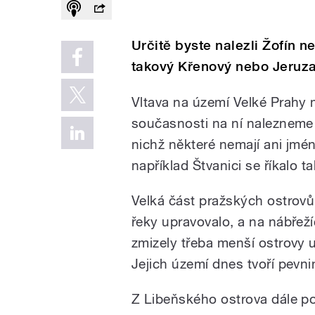
Určitě byste nalezli Žofín n
takový Křenový nebo Jeruz
Vltava na území Velké Prahy mě
současnosti na ní nalezneme v
nichž některé nemají ani jmén
například Štvanici se říkalo 
Velká část pražských ostrovů 
řeky upravovalo, a na nábřeží
zmizely třeba menší ostrovy u
Jejich území dnes tvoří pevni
Z Libeňského ostrova dále po