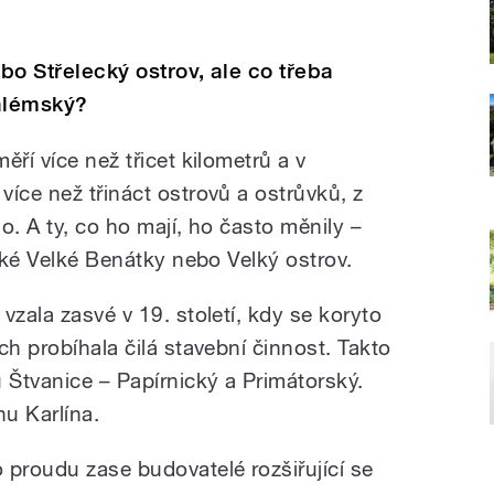
ebo Střelecký ostrov, ale co třeba
alémský?
ří více než třicet kilometrů a v
íce než třináct ostrovů a ostrůvků, z
o. A ty, co ho mají, ho často měnily –
také Velké Benátky nebo Velký ostrov.
vzala zasvé v 19. století, kdy se koryto
ch probíhala čilá stavební činnost. Takto
 Štvanice – Papírnický a Primátorský.
nu Karlína.
 proudu zase budovatelé rozšiřující se