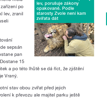
lev, porušuje zákony
 zařízení po
opakovaně. Podle
starosty Zvole není kam
 lev, zranil
zvířata dát
useli
tování
ude sepsán
dostane pan
. Dostane 15
k a po této lhůtě se dá říct, že zjištění
je Vraný.
votní stav obou zvířat před jejich
ení k převozu ale majitel parku ještě