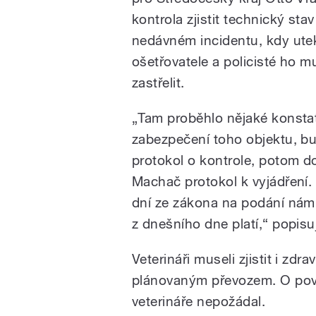
kontrola zjistit technický stav
nedávném incidentu, kdy utekl
ošetřovatele a policisté ho m
zastřelit.
„Tam proběhlo nějaké konsta
zabezpečení toho objektu, b
protokol o kontrole, potom 
Machač protokol k vyjádření
dní ze zákona na podání námite
z dnešního dne platí,“ popisu
Veterináři museli zjistit i zdra
plánovaným převozem. O povol
veterináře nepožádal.