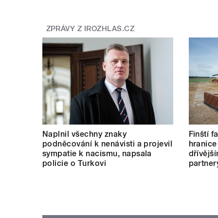
ZPRÁVY Z IROZHLAS.CZ
Naplnil všechny znaky
Finští 
podněcování k nenávisti a projevil
hranice
sympatie k nacismu, napsala
dřívějš
policie o Turkovi
partner