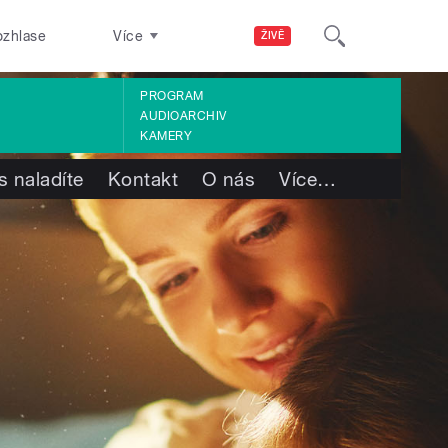
ozhlase
Více
ŽIVĚ
PROGRAM
AUDIOARCHIV
KAMERY
s naladíte
Kontakt
O nás
Více
…