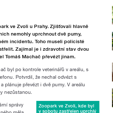
ark ve Zvoli u Prahy. Zjišťovali hlavně
z nich nemohly uprchnout dvě pumy,
ém incidentu. Toho museli policisté
třelit. Zajímal je i zdravotní stav dvou
itel Tomáš Machač převézt jinam.
č byl po kontrole veterinářů v areálu, s
elefonu. Potvrdil, že nechal odvézt s
 a plánuje převézt i dvě pumy. V areálu
my nezůstanou.
ární správy
Zoopark ve Zvoli, kde byl
v sobotu zastřelen uprchlý
raného měla