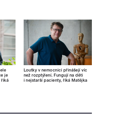
tele
Loutky v nemocnici přinášejí víc
e je
než rozptýlení. Fungují na děti
 říká
i nejstarší pacienty, říká Matějka