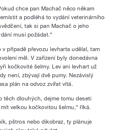
Pokud chce pan Machač něco někam
řemístit a podléhá to vydání veterinárního
svědčení, tak si pan Machač o jeho
ydání musí požádat.“
o v případě převozu levharta udělal, tam
ovolení měl. V zařízení byly donedávna
tyři kočkovité šelmy. Lev ani levhart už
ady není, zbývají dvě pumy. Nezávislý
sa plán na odvoz zvířat vítá.
Po těch dlouhých, dejme tomu deseti
mít velkou kočkovitou šelmu,“ říká.
ík, pštros nebo dikobraz, ty plánuje