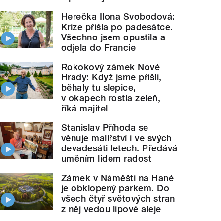
Herečka Ilona Svobodová:
Krize přišla po padesátce.
Všechno jsem opustila a
odjela do Francie
Rokokový zámek Nové
Hrady: Když jsme přišli,
běhaly tu slepice,
v okapech rostla zeleň,
říká majitel
Stanislav Příhoda se
věnuje malířství i ve svých
devadesáti letech. Předává
uměním lidem radost
Zámek v Náměšti na Hané
je obklopený parkem. Do
všech čtyř světových stran
z něj vedou lipové aleje