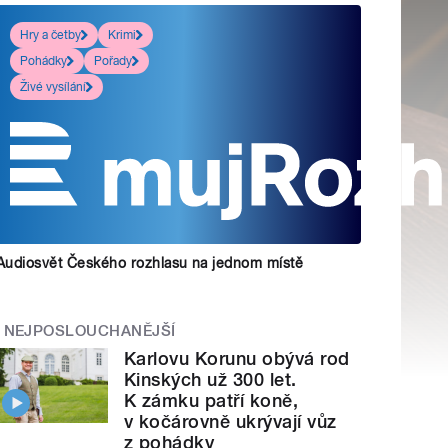
Hry a četby
Krimi
Pohádky
Pořady
Živé vysílání
Audiosvět Českého rozhlasu na jednom místě
NEJPOSLOUCHANĚJŠÍ
Karlovu Korunu obývá rod
Kinských už 300 let.
K zámku patří koně,
v kočárovně ukrývají vůz
z pohádky