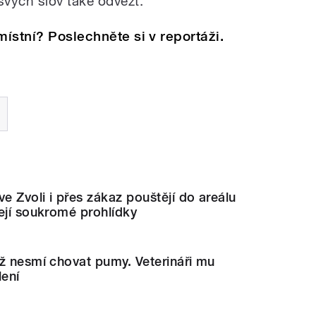
vých slov také odvézt.
místní? Poslechněte si v reportáži.
ve Zvoli i přes zákaz pouštějí do areálu
ejí soukromé prohlídky
ž nesmí chovat pumy. Veterináři mu
lení