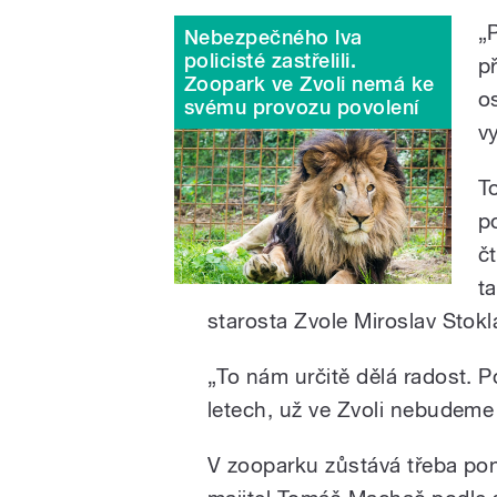
„
Nebezpečného lva
policisté zastřelili.
p
Zoopark ve Zvoli nemá ke
o
svému provozu povolení
v
T
p
č
t
starosta Zvole Miroslav Stokla
„To nám určitě dělá radost. 
letech, už ve Zvoli nebudeme 
V zooparku zůstává třeba pon