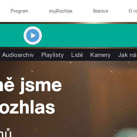
Program
mujRozhlas
Stanice
O r
Audioarchiv
Playlisty
Lidé
Kamery
Jak ná