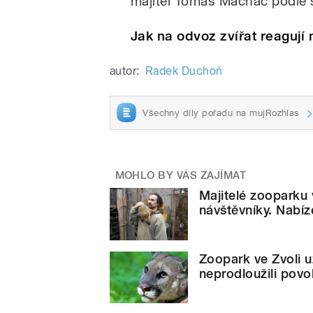
majitel Tomáš Machač podle s
Jak na odvoz zvířat reagují 
autor:
Radek Duchoň
Všechny díly pořadu na mujRozhlas
MOHLO BY VÁS ZAJÍMAT
Majitelé zooparku 
návštěvníky. Nabíz
Zoopark ve Zvoli u
neprodloužili povo