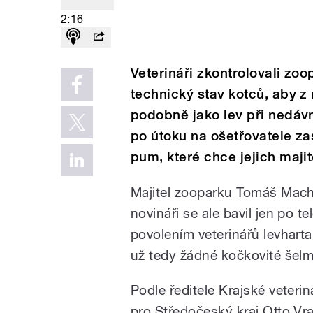
2:16
Veterináři zkontrolovali zoop
technický stav kotců, aby 
podobně jako lev při nedávn
po útoku na ošetřovatele zas
pum, které chce jejich maj
Majitel zooparku Tomáš Macha
novináři se ale bavil jen po t
povolením veterinářů levharta
už tedy žádné kočkovité šel
Podle ředitele Krajské veterin
pro Středočeský kraj Otto V