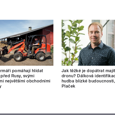
farmáři pomáhají hlídat
Jak těžké je dopátrat maji
 před Rusy, svými
dronu? Dálková identifikac
ími největšími obchodními
hudba blízké budoucnosti,
y
Plaček