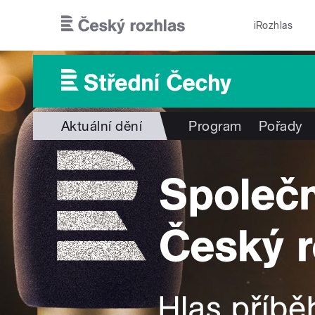
Přejít k hlavnímu obsahu
iRozhlas
Aktuální dění
Program
Pořady