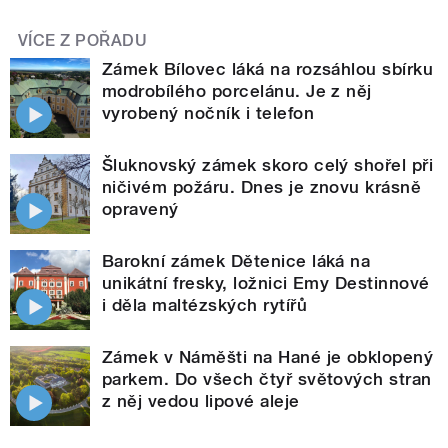
VÍCE Z POŘADU
Zámek Bílovec láká na rozsáhlou sbírku
modrobílého porcelánu. Je z něj
vyrobený nočník i telefon
Šluknovský zámek skoro celý shořel při
ničivém požáru. Dnes je znovu krásně
opravený
Barokní zámek Dětenice láká na
unikátní fresky, ložnici Emy Destinnové
i děla maltézských rytířů
Zámek v Náměšti na Hané je obklopený
parkem. Do všech čtyř světových stran
z něj vedou lipové aleje