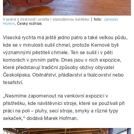
V jedné z místností uvidíte i starodávnou kolébku
|
foto:
Jaroslav
Hoření
,
Český rozhlas
Vísecká rychta má ještě jedno patro a také velkou půdu,
kde se v minulosti sušil chmel, protože Kernové byli
významnými pěstiteli chmele. Ten se sušil i v pěti
komorách v prvním patře. Dnes jsou v nich expozice,
které představují tradiční způsoby obživy obyvatel
Českolipska. Obilnářství, přádlavství a tkalcovství nebo
tesařství.
„Nesmíme zapomenout na venkovní expozici v
přístřešku, kde návštěvníci stroje, které se používali při
práci na poli – pluhy, secí stroje, smyky a různé typy
sekaček,“ dodává Marek Hofman.