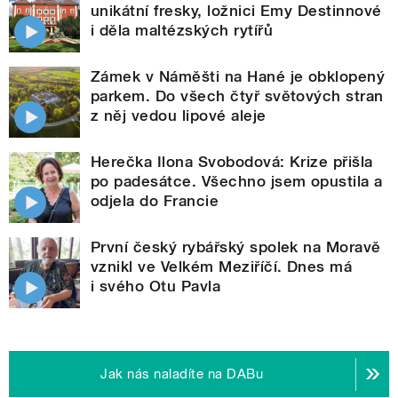
unikátní fresky, ložnici Emy Destinnové
i děla maltézských rytířů
Zámek v Náměšti na Hané je obklopený
parkem. Do všech čtyř světových stran
z něj vedou lipové aleje
Herečka Ilona Svobodová: Krize přišla
po padesátce. Všechno jsem opustila a
odjela do Francie
První český rybářský spolek na Moravě
vznikl ve Velkém Meziříčí. Dnes má
i svého Otu Pavla
Jak nás naladíte na DABu