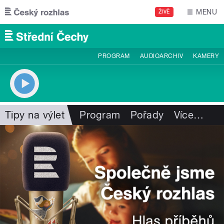
Přejít k hlavnímu obsahu
MENU
ŽIVĚ
PROGRAM
AUDIOARCHIV
KAMERY
Tipy na výlet
Program
Pořady
Více
…