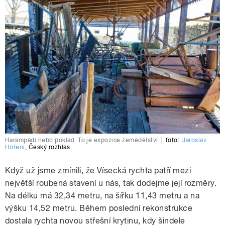
Harampádí nebo poklad. To je expozice zemědělství
|
foto:
Jaroslav
Hoření
,
Český rozhlas
Když už jsme zmínili, že Vísecká rychta patří mezi
největší roubená stavení u nás, tak dodejme její rozměry.
Na délku má 32,34 metru, na šířku 11,43 metru a na
výšku 14,52 metru. Během poslední rekonstrukce
dostala rychta novou střešní krytinu, kdy šindele