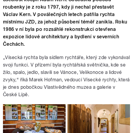
roubenky je z roku 1797, kdy ji nechal přestavět
Václav Kern. V poválečných letech patřila rychta
místnímu JZD, za jehož působení téměř zanikla. Roku
1986 v ní byla po rozsáhlé rekonstrukci otevřena
expozice lidové architektury a bydlení v severních
Čechách.
„Vísecká rychta byla sídlem rychtáře, který zde vykonával
svoji funkci. V přízemí byla rychtářská světnička, kde se
žilo, spalo, jedlo, slavili se Vánoce, Velikonoce a lidové
zvyky,“ říká Marek Hofman, vedoucí Vísecké rychty, která
je dnes pobočkou Vlastivědného muzea a galerie v
České Lípě.