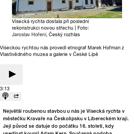
Vísecká rychta dostala při poslední
rekonstrukci novou střechu | Foto:
Jaroslav Hoření
, Český rozhlas
Víseckou rychtou nás provedl etnograf Marek Hofman z
Vlastivědného muzea a galerie v České Lípě
3:13
Největší roubenou stavbou u nás je Vísecká rychta v
městečku Kravaře na Českolipsku v Libereckém kraji.
Její původ se datuje do počátku 16. století, kdy
usedlost koupil Adam Kern. Současná podoba