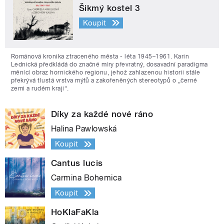
Šikmý kostel 3
Koupit
Románová kronika ztraceného města - léta 1945–1961. Karin
Lednická předkládá do značné míry převratný, dosavadní paradigma
měnící obraz hornického regionu, jehož zahlazenou historii stále
překrývá tlustá vrstva mýtů a zakořeněných stereotypů o „černé
zemi a rudém kraji“.
Díky za každé nové ráno
Halina Pawlowská
Koupit
Cantus lucis
Carmina Bohemica
Koupit
HoKlaFaKla