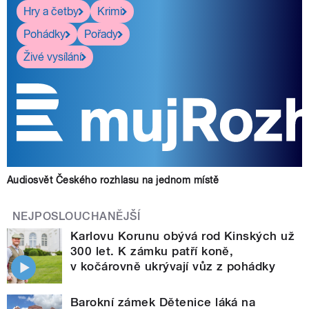
Hry a četby
Krimi
Pohádky
Pořady
Živé vysílání
Audiosvět Českého rozhlasu na jednom místě
NEJPOSLOUCHANĚJŠÍ
Karlovu Korunu obývá rod Kinských už
300 let. K zámku patří koně,
v kočárovně ukrývají vůz z pohádky
Barokní zámek Dětenice láká na