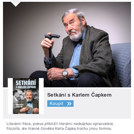
Setkání s Karlem Čapkem
Koupit
Literární fikce, pokus přiblížit literární nadsázkou spisovatele,
filozofa, ale hlavně člověka Karla Čapka trochu jinou formou.