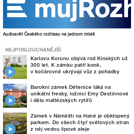
Audiosvět Českého rozhlasu na jednom místě
NEJPOSLOUCHANĚJŠÍ
Karlovu Korunu obývá rod Kinských už
300 let. K zámku patří koně,
v kočárovně ukrývají vůz z pohádky
Barokní zámek Dětenice láká na
unikátní fresky, ložnici Emy Destinnové
i děla maltézských rytířů
Zámek v Náměšti na Hané je obklopený
parkem. Do všech čtyř světových stran
z něj vedou lipové aleje