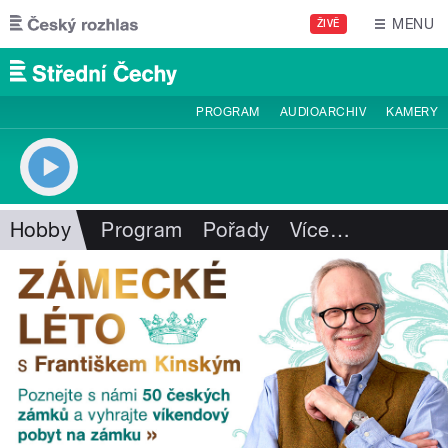
Přejít k hlavnímu obsahu
MENU
ŽIVĚ
PROGRAM
AUDIOARCHIV
KAMERY
Hobby
Program
Pořady
Více
…