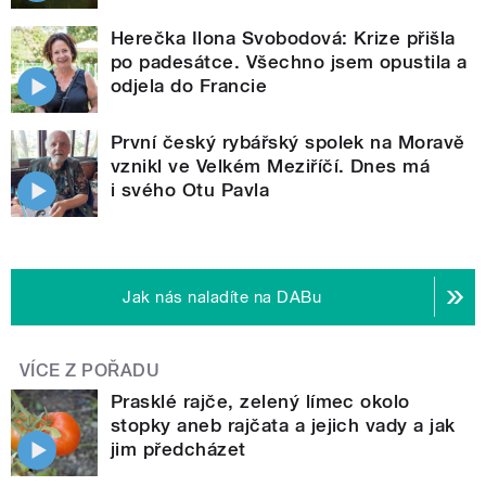
Herečka Ilona Svobodová: Krize přišla
po padesátce. Všechno jsem opustila a
odjela do Francie
První český rybářský spolek na Moravě
vznikl ve Velkém Meziříčí. Dnes má
i svého Otu Pavla
Jak nás naladíte na DABu
VÍCE Z POŘADU
Prasklé rajče, zelený límec okolo
stopky aneb rajčata a jejich vady a jak
jim předcházet