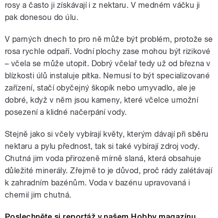
rosy a často ji získávají i z nektaru. V medném váčku ji
pak donesou do úlu.
V parných dnech to pro ně může být problém, protože se
rosa rychle odpaří. Vodní plochy zase mohou být rizikové
– včela se může utopit. Dobrý včelař tedy už od března v
blízkosti úlů instaluje pítka. Nemusí to být specializované
zařízení, stačí obyčejný škopík nebo umyvadlo, ale je
dobré, když v něm jsou kameny, které včelce umožní
posezení a klidné načerpání vody.
Stejně jako si včely vybírají květy, kterým dávají při sběru
nektaru a pylu přednost, tak si také vybírají zdroj vody.
Chutná jim voda přirozeně mírně slaná, která obsahuje
důležité minerály. Zřejmě to je důvod, proč rády zalétávají
k zahradním bazénům. Voda v bazénu upravovaná i
chemií jim chutná.
Poslechněte si reportáž v našem Hobby magazínu.