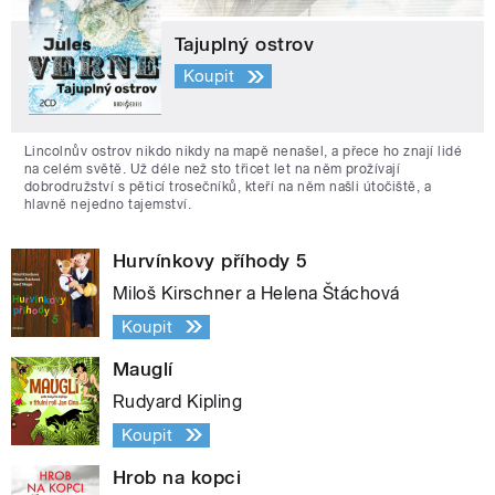
Tajuplný ostrov
Koupit
Lincolnův ostrov nikdo nikdy na mapě nenašel, a přece ho znají lidé
na celém světě. Už déle než sto třicet let na něm prožívají
dobrodružství s pěticí trosečníků, kteří na něm našli útočiště, a
hlavně nejedno tajemství.
Hurvínkovy příhody 5
Miloš Kirschner a Helena Štáchová
Koupit
Mauglí
Rudyard Kipling
Koupit
Hrob na kopci