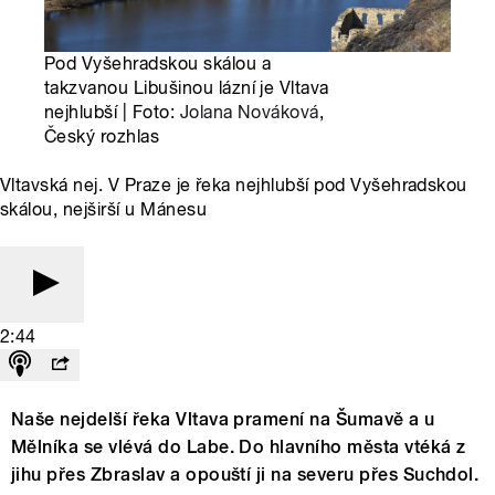
Pod Vyšehradskou skálou a
takzvanou Libušinou lázní je Vltava
nejhlubší | Foto:
Jolana Nováková
,
Český rozhlas
Vltavská nej. V Praze je řeka nejhlubší pod Vyšehradskou
skálou, nejširší u Mánesu
2:44
Naše nejdelší řeka Vltava pramení na Šumavě a u
Mělníka se vlévá do Labe. Do hlavního města vtéká z
jihu přes Zbraslav a opouští ji na severu přes Suchdol.