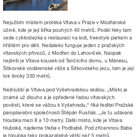
Nejužším místem protéká Vltava v Praze v Modřanské
úžině, kde je její šířka pouhých 40 metrů. Podél řeky tam
vede cyklostezka s restaurací na lodi, freestyle parkem a
hřištěm pro děti. Nedaleko funguje jeden z pražských
vltavských přívozů, z Modřan do Lahoviček. Naopak
nejširší je Vltava kousek od Tančícího domu, u Mánesu,
Šítkovské vodárenské věže a Šítkovského jezu, tam je její
tok široký 330 metrů.
Nejhlubší je Vltava pod Vyšehradskou skálou. „Místo je
známé už dlouho a je opředené řadou vltavských
pověstí, které se vážou k Vyšehradu,“ říká ředitel Pražské
paroplavební společnosti Štěpán Rusňák. „Je tu udávaná
hloubka mezi 8 a 10 metry. Další místo, kde je Vltava
hluboká, najdeme třeba v Podbabě. Pod zříceninou Baba
je hloubka řeky prokazatelně větší než 5 metrů.