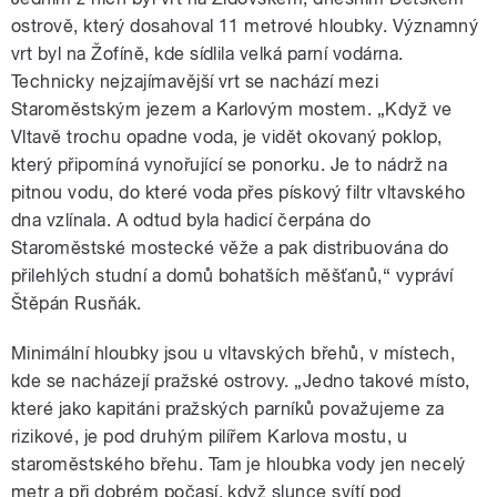
ostrově, který dosahoval 11 metrové hloubky. Významný
vrt byl na Žofíně, kde sídlila velká parní vodárna.
Technicky nejzajímavější vrt se nachází mezi
Staroměstským jezem a Karlovým mostem. „Když ve
Vltavě trochu opadne voda, je vidět okovaný poklop,
který připomíná vynořující se ponorku. Je to nádrž na
pitnou vodu, do které voda přes pískový filtr vltavského
dna vzlínala. A odtud byla hadicí čerpána do
Staroměstské mostecké věže a pak distribuována do
přilehlých studní a domů bohatších měšťanů,“ vypráví
Štěpán Rusňák.
Minimální hloubky jsou u vltavských břehů, v místech,
kde se nacházejí pražské ostrovy. „Jedno takové místo,
které jako kapitáni pražských parníků považujeme za
rizikové, je pod druhým pilířem Karlova mostu, u
staroměstského břehu. Tam je hloubka vody jen necelý
metr a při dobrém počasí, když slunce svítí pod