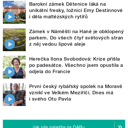
Barokní zámek Dětenice láká na
unikátní fresky, ložnici Emy Destinnové
i děla maltézských rytířů
Zámek v Náměšti na Hané je obklopený
parkem. Do všech čtyř světových stran
z něj vedou lipové aleje
Herečka Ilona Svobodová: Krize přišla
po padesátce. Všechno jsem opustila a
odjela do Francie
První český rybářský spolek na Moravě
vznikl ve Velkém Meziříčí. Dnes má
i svého Otu Pavla
Jak nás naladíte na DABu