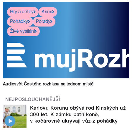
Hry a četby
Krimi
Pohádky
Pořady
Živé vysílání
Audiosvět Českého rozhlasu na jednom místě
NEJPOSLOUCHANĚJŠÍ
Karlovu Korunu obývá rod Kinských už
300 let. K zámku patří koně,
v kočárovně ukrývají vůz z pohádky