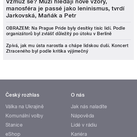
Vzmuž se? Muži hledají nové vzory,
manosféra je passé jako leninismus, tvrdí
Jarkovská, Maňák a Petr
OBRAZEM: Na Prague Pride byly desítky tisíc lidí. Podle
organizátorů byl zvlášť důležitý po útoku v Berlíně
Zpívá, jak mu ústa narostla a chápe lidskou duši. Koncert
Ztraceného byl podle kritika výjimečný
Český rozhlas
O nás
Válka na Ukrajině
Jak nás naladíte
Komunální volby
Nápověda
Stanice
Lidé v rádiu
eShop
Kariéra