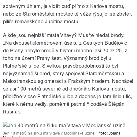
správným úhlem, je vidět buď přímo z Karlova mostu,
nebo ze Staroměstské mostecké věže rýsující se zbytek
pilíře románského Juditina mostu.
A kde jsou nejnižší místa Vltavy? Musíte hledat brody.
„Na dvousetkilometrovém úseku z Českých Budějovic
do Prahy nebylo brodů v historii mnoho, asi 20 až 25, z
toho na území Prahy šest. Významný brod byl u
Platnéřské ulice. S velkou pravděpodobností to byl
nejvýznamnější brod, který spojoval Staroměstskou a
Malostranskou aglomeraci s Pražským hradem. Nacházel
se asi 100 metrů severně od dnešního Karlova mostu,
přibližně v ose Platnéřské ulice a dodnes je tam linie ulic,
které k němu vedly, poměrně patrná,“ dodává Štěpán
Rusňák.
Jen 40 metrů na šířku má Vltava v Modřanské úžině
|
foto:
Jolana