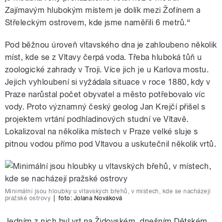
Zajímavým hlubokým místem je dolík mezi Žofínem a
Střeleckým ostrovem, kde jsme naměřili 6 metrů.“
Pod běžnou úroveň vltavského dna je zahloubeno několik
míst, kde se z Vltavy čerpá voda. Třeba hluboká tůň u
zoologické zahrady v Troji. Více jich je u Karlova mostu.
Jejich vyhloubení si vyžádala situace v roce 1880, kdy v
Praze narůstal počet obyvatel a město potřebovalo víc
vody. Proto významný český geolog Jan Krejčí přišel s
projektem vrtání podhladinových studní ve Vltavě.
Lokalizoval na několika místech v Praze velké sluje s
pitnou vodou přímo pod Vltavou a uskutečnil několik vrtů.
Minimální jsou hloubky u vltavských břehů, v místech, kde se nacházejí
pražské ostrovy
|
foto:
Jolana Nováková
Jedním z nich byl vrt na Židovském, dnešním Dětském