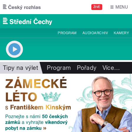
Přejít k hlavnímu obsahu
MENU
ŽIVĚ
PROGRAM
AUDIOARCHIV
KAMERY
Tipy na výlet
Program
Pořady
Více
…