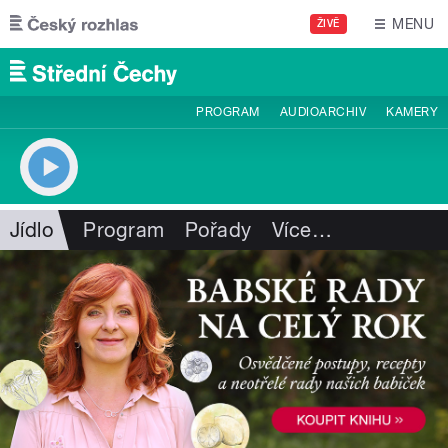
Přejít k hlavnímu obsahu
MENU
ŽIVĚ
PROGRAM
AUDIOARCHIV
KAMERY
Jídlo
Program
Pořady
Více
…