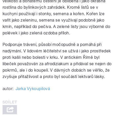
velikosti a bohatému olistění je oblíbená i jako okrasná
rostlina do bylinkových zahrádek. Kromě listů se v
kuchyni používají i stonky, semena a kořen. Kořen lze
vařit jako zeleninu, semena se využívají podobně jako
kmín, například do pečiva. A zelené listy jsou výborné do
polévek i jako zelená ozdoba příloh.
Podporuje trávení, působí močopudně a pomáhá při
nadýmání. V lidovém léčitelství se užívá i jako prostředek
proti kašli nebo bolesti v krku. V antickém Římě byl
libeček považován za afrodiziakum a přidával se nejen do
pokrmů, ale i do koupelí. V dávných dobách se věřilo, že
zvyšuje přitažlivost a proto byl součástí lektvarů lásky.
autor:
Jarka Vykoupilová