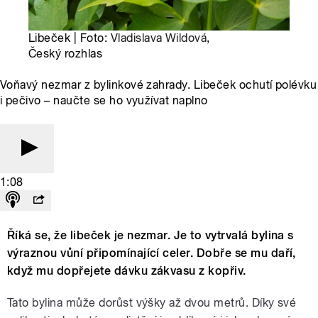
Libeček | Foto:
Vladislava Wildová
,
Český rozhlas
Voňavý nezmar z bylinkové zahrady. Libeček ochutí polévku
i pečivo – naučte se ho využívat naplno
1:08
Říká se, že libeček je nezmar. Je to vytrvalá bylina s
výraznou vůní připomínající celer. Dobře se mu daří,
když mu dopřejete dávku zákvasu z kopřiv.
Tato bylina může dorůst výšky až dvou metrů. Díky své