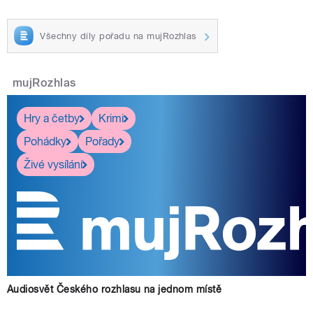
Všechny díly pořadu na mujRozhlas
mujRozhlas
Hry a četby
Krimi
Pohádky
Pořady
Živé vysílání
Audiosvět Českého rozhlasu na jednom místě