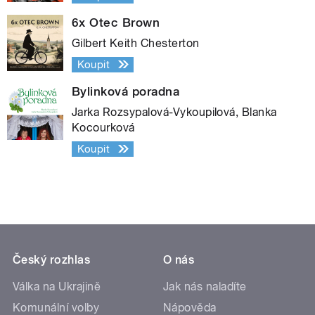
6x Otec Brown
Gilbert Keith Chesterton
Koupit
Bylinková poradna
Jarka Rozsypalová-Vykoupilová, Blanka
Kocourková
Koupit
Český rozhlas
O nás
Válka na Ukrajině
Jak nás naladíte
Komunální volby
Nápověda