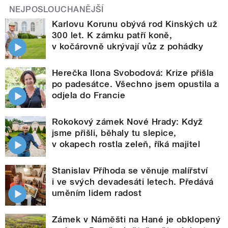
NEJPOSLOUCHANĚJŠÍ
Karlovu Korunu obývá rod Kinských už
300 let. K zámku patří koně,
v kočárovně ukrývají vůz z pohádky
Herečka Ilona Svobodová: Krize přišla
po padesátce. Všechno jsem opustila a
odjela do Francie
Rokokový zámek Nové Hrady: Když
jsme přišli, běhaly tu slepice,
v okapech rostla zeleň, říká majitel
Stanislav Příhoda se věnuje malířství
i ve svých devadesáti letech. Předává
uměním lidem radost
Zámek v Náměšti na Hané je obklopený