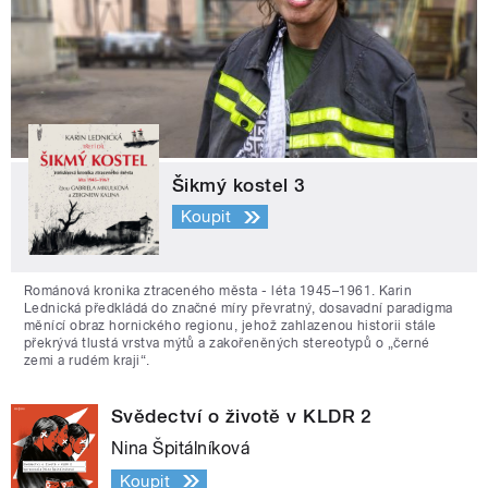
Šikmý kostel 3
Koupit
Románová kronika ztraceného města - léta 1945–1961. Karin
Lednická předkládá do značné míry převratný, dosavadní paradigma
měnící obraz hornického regionu, jehož zahlazenou historii stále
překrývá tlustá vrstva mýtů a zakořeněných stereotypů o „černé
zemi a rudém kraji“.
Svědectví o životě v KLDR 2
Nina Špitálníková
Koupit