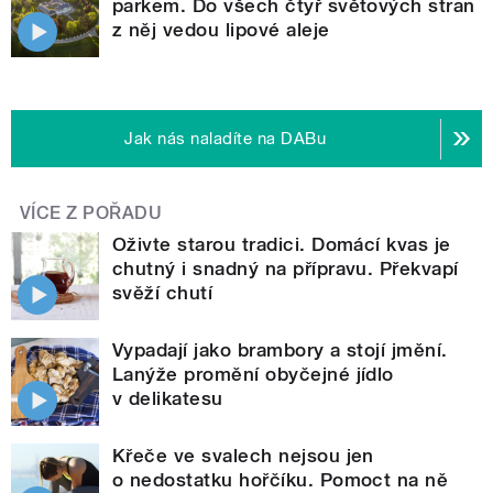
parkem. Do všech čtyř světových stran
z něj vedou lipové aleje
Jak nás naladíte na DABu
VÍCE Z POŘADU
Oživte starou tradici. Domácí kvas je
chutný i snadný na přípravu. Překvapí
svěží chutí
Vypadají jako brambory a stojí jmění.
Lanýže promění obyčejné jídlo
v delikatesu
Křeče ve svalech nejsou jen
o nedostatku hořčíku. Pomoct na ně